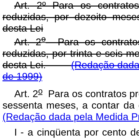
Art. 2º Para os contratos
reduzidas, por dezoito mese
desta Lei
o
Art. 2
Para os contratos 
reduzidas, por trinta e seis m
desta Lei.
(Redação dada 
de 1999)
o
Art. 2
Para os contratos pre
sessenta meses, a contar d
(Redação dada pela Medida Pro
I - a cinqüenta por cento d