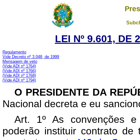
Pres
Subch
LEI Nº 9.601, DE
Regulamento
Vide Decreto nº 3.048, de 1999
Mensagem de veto
(Vide ADI n
º 1764)
(Vide ADI n
º 1766)
(Vide ADI n
º 1768)
(Vide ADI n
º 1794)
O PRESIDENTE DA REPÚ
Nacional decreta e eu sanciono
Art. 1º As convenções e 
poderão instituir contrato de