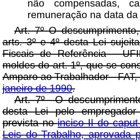
não compensadas, ca
remuneração na data da 
Art. 7º O descumprimento,
arts. 3º e 4º desta Lei sujei
Fiscais de Referência - UFI
moldes do art. 1º, que se cons
Amparo ao Trabalhador - FAT, 
janeiro de 1990
.
Art. 7º O descumprimento 
desta Lei pelo empregador 
prevista no
inciso II do capu
Leis do Trabalho, aprovada p