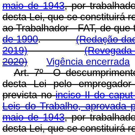
maio de 1943
, por trabalhad
desta Lei, que se constituirá 
ao Trabalhador - FAT, de que 
de 1990
.
(Redação dad
2019)
(Revogada 
2020)
Vigência encerrada
Art. 7º O descumprimento 
desta Lei pelo empregador 
prevista no
inciso II do capu
Leis do Trabalho, aprovada p
maio de 1943
, por trabalhad
desta Lei, que se constituirá 