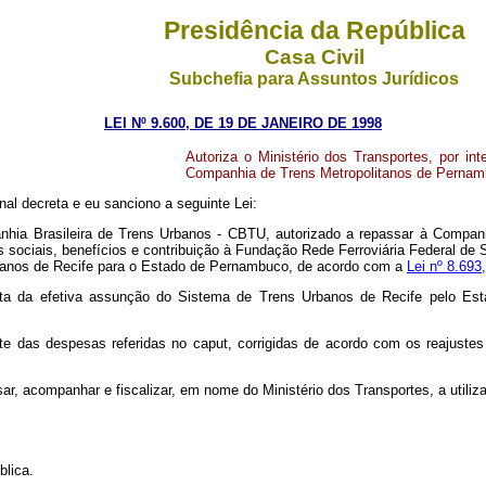
Presidência da República
Casa Civil
Subchefia para Assuntos Jurídicos
LEI Nº 9.600, DE 19 DE JANEIRO DE 1998
Autoriza o Ministério dos Transportes, por i
Companhia de Trens Metropolitanos de Pern
l decreta e eu sanciono a seguinte Lei:
ompanhia Brasileira de Trens Urbanos - CBTU, autorizado a repassar à Co
s sociais, benefícios e contribuição à Fundação Rede Ferroviária Federal 
Urbanos de Recife para o Estado de Pernambuco, de acordo com a
Lei nº 8.693
ta da efetiva assunção do Sistema de Trens Urbanos de Recife pelo Est
das despesas referidas no caput, corrigidas de acordo com os reajustes 
ar, acompanhar e fiscalizar, em nome do Ministério dos Transportes, a util
lica.