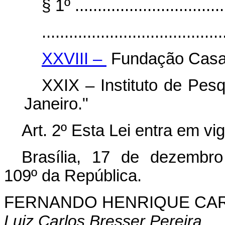
§ 1º ..................................
........................................
XXVIII –
Fundação Casa 
XXIX – Instituto de Pes
Janeiro."
Art. 2º Esta Lei entra em vi
Brasília, 17 de dezembro
109º da República.
FERNANDO HENRIQUE CA
Luiz Carlos Bresser Pereira