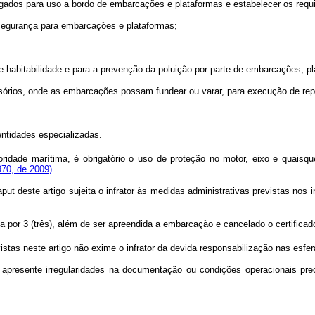
gados para uso a bordo de embarcações e plataformas e estabelecer os requ
segurança para embarcações e plataformas;
 e habitabilidade e para a prevenção da poluição por parte de embarcações, p
provisórios, onde as embarcações possam fundear ou varar, para execução de rep
entidades especializadas.
oridade marítima, é obrigatório o uso de proteção no motor, eixo e quai
.970, de 2009)
aput
deste artigo sujeita o infrator às medidas administrativas previstas nos i
 por 3 (três), além de ser apreendida a embarcação e cancelado o certificad
tas neste artigo não exime o infrator da devida responsabilização nas esfera
 apresente irregularidades na documentação ou condições operacionais pre