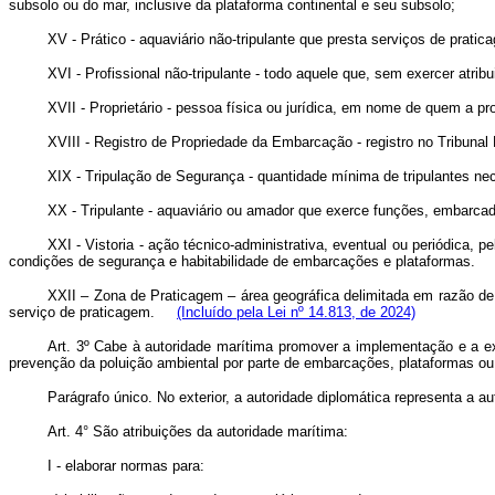
subsolo ou do mar, inclusive da plataforma continental e seu subsolo;
XV - Prático - aquaviário não-tripulante que presta serviços de prat
XVI - Profissional não-tripulante - todo aquele que, sem exercer atri
XVII - Proprietário - pessoa física ou jurídica, em nome de quem a p
XVIII - Registro de Propriedade da Embarcação - registro no Tribuna
XIX - Tripulação de Segurança - quantidade mínima de tripulantes n
XX - Tripulante - aquaviário ou amador que exerce funções, embarca
XXI - Vistoria - ação técnico-administrativa, eventual ou periódica, 
condições de segurança e habitabilidade de embarcações e plataformas.
XXII – Zona de Praticagem – área geográfica delimitada em razão de 
serviço de praticagem.
(Incluído pela Lei nº 14.813, de 2024)
Art. 3º Cabe à autoridade marítima promover a implementação e a ex
prevenção da poluição ambiental por parte de embarcações, plataformas ou
Parágrafo único. No exterior, a autoridade diplomática representa a au
Art. 4° São atribuições da autoridade marítima:
I - elaborar normas para: