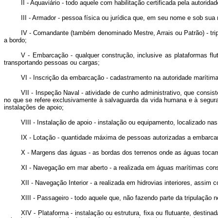
II - Aquaviário - todo aquele com habilitação certificada pela autorid
III - Armador - pessoa física ou jurídica que, em seu nome e sob su
IV - Comandante (também denominado Mestre, Arrais ou Patrão) - tr
a bordo;
V - Embarcação - qualquer construção, inclusive as plataformas flu
transportando pessoas ou cargas;
VI - Inscrição da embarcação - cadastramento na autoridade marítim
VII - Inspeção Naval - atividade de cunho administrativo, que consis
no que se refere exclusivamente à salvaguarda da vida humana e à segura
instalações de apoio;
VIII - Instalação de apoio - instalação ou equipamento, localizado 
IX - Lotação - quantidade máxima de pessoas autorizadas a embarcar
X - Margens das águas - as bordas dos terrenos onde as águas tocam
XI - Navegação em mar aberto - a realizada em águas marítimas con
XII - Navegação Interior - a realizada em hidrovias interiores, assim
XIII - Passageiro - todo aquele que, não fazendo parte da tripulação 
XIV - Plataforma - instalação ou estrutura, fixa ou flutuante, destin