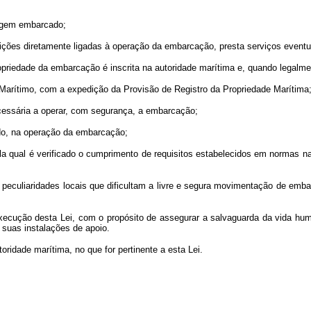
icagem embarcado;
buições diretamente ligadas à operação da embarcação, presta serviços eventu
ropriedade da embarcação é inscrita na autoridade marítima e, quando legalmen
l Marítimo, com a expedição da Provisão de Registro da Propriedade Marítima
ecessária a operar, com segurança, a embarcação;
do, na operação da embarcação;
pela qual é verificado o cumprimento de requisitos estabelecidos em normas n
peculiaridades locais que dificultam a livre e segura movimentação de embar
ecução desta Lei, com o propósito de assegurar a salvaguarda da vida huma
 suas instalações de apoio.
toridade marítima, no que for pertinente a esta Lei.