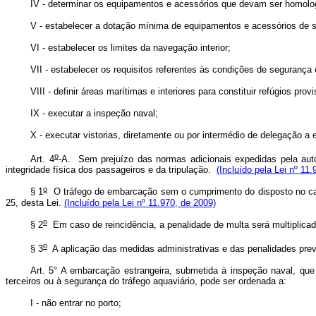
IV - determinar os equipamentos e acessórios que devam ser homolo
V - estabelecer a dotação mínima de equipamentos e acessórios de 
VI - estabelecer os limites da navegação interior;
VII - estabelecer os requisitos referentes às condições de segurança
VIII - definir áreas marítimas e interiores para constituir refúgios 
IX - executar a inspeção naval;
X - executar vistorias, diretamente ou por intermédio de delegação a 
o
Art. 4
-A.
Sem prejuízo das normas adicionais expedidas pela aut
integridade física dos passageiros e da tripulação.
(Incluído pela Lei nº 11
o
§ 1
O tráfego de embarcação sem o cumprimento do disposto no
c
25, desta Lei.
(Incluído pela Lei nº 11.970, de 2009)
o
§ 2
Em caso de reincidência, a penalidade de multa será multiplicada
o
§ 3
A aplicação das medidas administrativas e das penalidades previs
Art. 5° A embarcação estrangeira, submetida à inspeção naval, que
terceiros ou à segurança do tráfego aquaviário, pode ser ordenada a:
I - não entrar no porto;