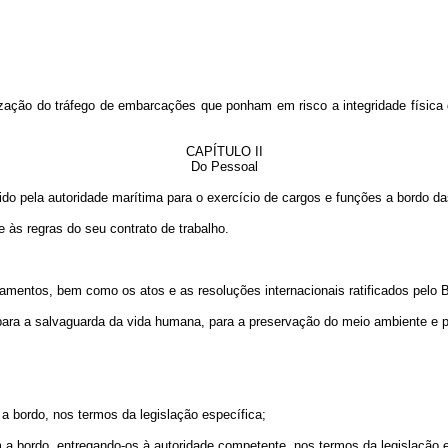
lização do tráfego de embarcações que ponham em risco a integridade física
CAPÍTULO II
Do Pessoal
cido pela autoridade marítima para o exercício de cargos e funções a bordo 
às regras do seu contrato de trabalho.
ulamentos, bem como os atos e as resoluções internacionais ratificados pelo B
s para a salvaguarda da vida humana, para a preservação do meio ambiente e
 a bordo, nos termos da legislação específica;
 a bordo, entregando-os à autoridade competente, nos termos da legislação e