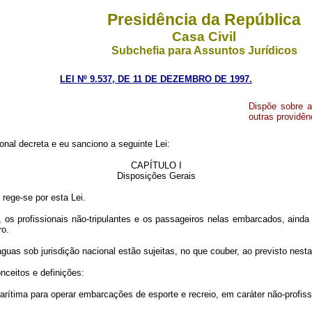
Presidência da República
Casa Civil
Subchefia para Assuntos Jurídicos
LEI Nº 9.537, DE 11 DE DEZEMBRO DE 1997.
Dispõe sobre a
outras providên
nal decreta e eu sanciono a seguinte Lei:
CAPÍTULO I
Disposições Gerais
rege-se por esta Lei.
, os profissionais não-tripulantes e os passageiros nelas embarcados, ainda
ro.
uas sob jurisdição nacional estão sujeitas, no que couber, ao previsto nesta
nceitos e definições:
marítima para operar embarcações de esporte e recreio, em caráter não-profiss