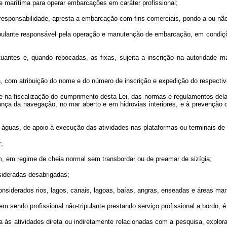
ade marítima para operar embarcações em caráter profissional;
a responsabilidade, apresta a embarcação com fins comerciais, pondo-a ou nã
ipulante responsável pela operação e manutenção de embarcação, em condiçõ
tuantes e, quando rebocadas, as fixas, sujeita a inscrição na autoridade 
a, com atribuição do nome e do número de inscrição e expedição do respecti
te na fiscalização do cumprimento desta Lei, das normas e regulamentos dela d
nça da navegação, no mar aberto e em hidrovias interiores, e à prevenção d
nas águas, de apoio à execução das atividades nas plataformas ou terminais 
;
, em regime de cheia normal sem transbordar ou de preamar de sizígia;
sideradas desabrigadas;
 considerados rios, lagos, canais, lagoas, baías, angras, enseadas e áreas ma
nem sendo profissional não-tripulante prestando serviço profissional a bordo,
ada às atividades direta ou indiretamente relacionadas com a pesquisa, explo