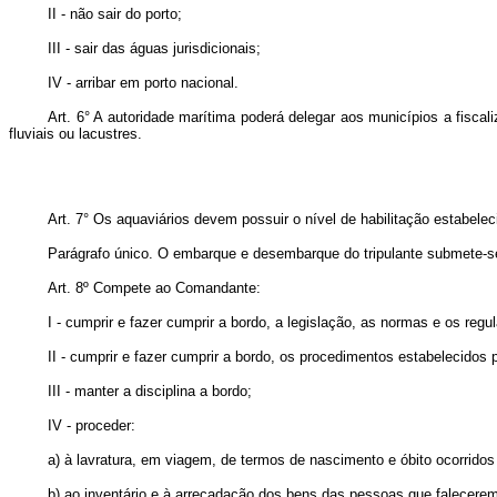
II - não sair do porto;
III - sair das águas jurisdicionais;
IV - arribar em porto nacional.
Art. 6° A autoridade marítima poderá delegar aos municípios a fisca
fluviais ou lacustres.
Art. 7° Os aquaviários devem possuir o nível de habilitação estabele
Parágrafo único. O embarque e desembarque do tripulante submete-se 
Art. 8º Compete ao Comandante:
I - cumprir e fazer cumprir a bordo, a legislação, as normas e os reg
II - cumprir e fazer cumprir a bordo, os procedimentos estabelecido
III - manter a disciplina a bordo;
IV - proceder:
a) à lavratura, em viagem, de termos de nascimento e óbito ocorridos
b) ao inventário e à arrecadação dos bens das pessoas que falecerem