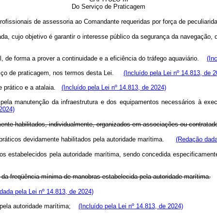
Do Serviço de Praticagem
profissionais de assessoria ao Comandante requeridas por força de peculiari
ivada, cujo objetivo é garantir o interesse público da segurança da navegaç
, de forma a prover a continuidade e a eficiência do tráfego aquaviário.
(In
rviço de praticagem, nos termos desta Lei.
(Incluído pela Lei nº 14.813, de 
e prático e a atalaia.
(Incluído pela Lei nº 14.813, de 2024)
 pela manutenção da infraestrutura e dos equipamentos necessários à exec
 2024)
mente habilitados, individualmente, organizados em associações ou contrata
r práticos devidamente habilitados pela autoridade marítima.
(Redação dada 
itos estabelecidos pela autoridade marítima, sendo concedida especificame
 da freqüência mínima de manobras estabelecida pela autoridade marítima.
dada pela Lei nº 14.813, de 2024)
 pela autoridade marítima;
(Incluído pela Lei nº 14.813, de 2024)