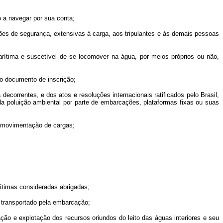
o a navegar por sua conta;
es de segurança, extensivas à carga, aos tripulantes e às demais pessoas
marítima e suscetível de se locomover na água, por meios próprios ou não,
vo documento de inscrição;
ecorrentes, e dos atos e resoluções internacionais ratificados pelo Brasil,
a poluição ambiental por parte de embarcações, plataformas fixas ou suas
de movimentação de cargas;
rítimas consideradas abrigadas;
 é transportado pela embarcação;
ração e explotação dos recursos oriundos do leito das águas interiores e seu