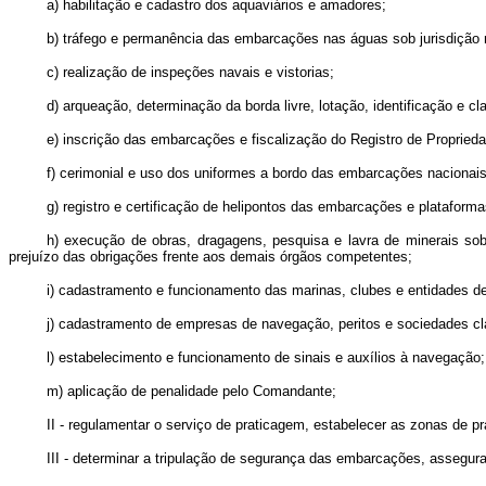
a) habilitação e cadastro dos aquaviários e amadores;
b) tráfego e permanência das embarcações nas águas sob jurisdição 
c) realização de inspeções navais e vistorias;
d) arqueação, determinação da borda livre, lotação, identificação e 
e) inscrição das embarcações e fiscalização do Registro de Propried
f) cerimonial e uso dos uniformes a bordo das embarcações nacionais
g) registro e certificação de helipontos das embarcações e platafor
h) execução de obras, dragagens, pesquisa e lavra de minerais s
prejuízo das obrigações frente aos demais órgãos competentes;
i) cadastramento e funcionamento das marinas, clubes e entidades de
j) cadastramento de empresas de navegação, peritos e sociedades cl
l) estabelecimento e funcionamento de sinais e auxílios à navegação;
m) aplicação de penalidade pelo Comandante;
II - regulamentar o serviço de praticagem, estabelecer as zonas de p
III - determinar a tripulação de segurança das embarcações, assegura