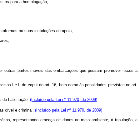
isitos para a homologação;
lataformas ou suas instalações de apoio;
aros;
squer outras partes móveis das embarcações que possam promover riscos à
ncisos I e II do
caput
do art. 16, bem como às penalidades previstas no art.
o de habilitação.
(Incluído pela Lei nº 11.970, de 2009)
s cível e criminal.
(Incluído pela Lei nº 11.970, de 2009)
cárias, representando ameaça de danos ao meio ambiente, à tripulação, a