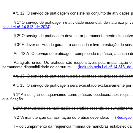
Art. 12. O serviço de praticagem consiste no conjunto de atividades 
§ 1º O serviço de praticagem é atividade essencial, de natureza pr
pela Lei nº 14.813, de 2024)
§ 2º O serviço de praticagem deve estar permanentemente disponível
§ 3º É dever do Estado garantir a adequada e livre prestação do se
Art. 12-A. O serviço de praticagem compreende o prático, a lancha d
Parágrafo único. Os práticos são responsáveis pela implantação e
permanente disponibilidade da estrutura.
(Incluído pela Lei nº 14.813, de
Art. 13. O serviço de praticagem será executado por práticos devida
Art. 13. O serviço de praticagem será executado exclusivamente po
§ 1º A inscrição de aquaviários como práticos obedecerá aos requis
qualificação.
§ 2º A manutenção da habilitação do prático depende do cumprimento
§ 2º A manutenção da habilitação do prático dependerá:
(Redação 
I – do cumprimento da frequência mínima de manobras estabelecida