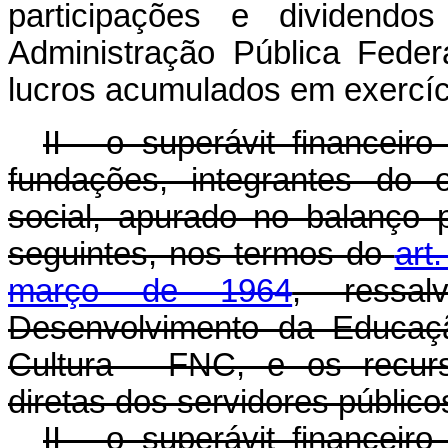
participações e dividendos
Administração Pública Federal
lucros acumulados em exercíci
II - o superávit financeir
fundações, integrantes do 
social, apurado no balanço 
seguintes, nos termos do
art
março de 1964
, ressa
Desenvolvimento da Educaç
Cultura - FNC, e os recurs
diretas dos servidores público
II - o superávit financeir