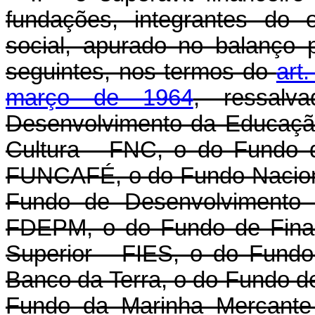
fundações, integrantes do 
social, apurado no balanço 
seguintes, nos termos do
art
março de 1964
, ressal
Desenvolvimento da Educaçã
Cultura - FNC, o do Fundo 
FUNCAFÉ, o do Fundo Nacion
Fundo de Desenvolvimento d
FDEPM, o do Fundo de Finan
Superior - FIES, o do Fundo
Banco da Terra, o do Fundo de
Fundo da Marinha Mercante