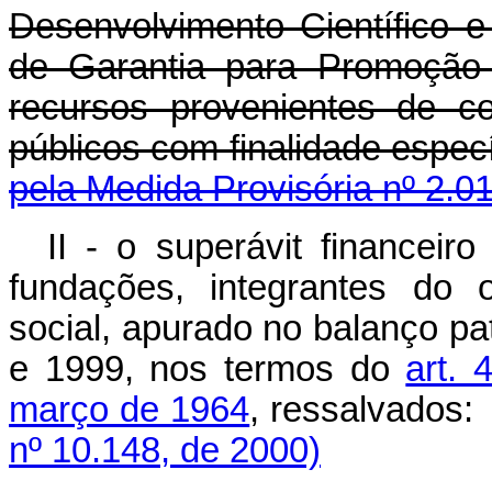
Desenvolvimento Científico 
de Garantia para Promoção
recursos provenientes de co
públicos com finalid
pela Medida Provisória nº 2.0
II - o superávit financeir
fundações, integrantes do 
social, apurado no balanço pa
e 1999, nos termos do
art. 
março de 1964
, ressalvados:
nº 10.148, de 2000)