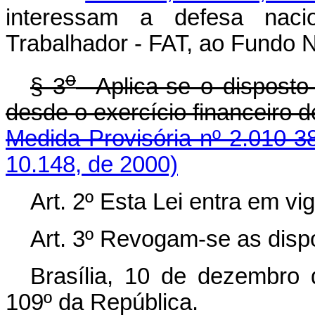
interessam a defesa nac
Trabalhador - FAT, ao Fundo 
o
§ 3
Aplica-se o disposto 
desde o exercício fin
Medida Provisória nº 2.010-3
10.148, de 2000)
Art. 2º Esta Lei entra em vi
Art. 3º Revogam-se as disp
Brasília, 10 de dezembro
109º da República.