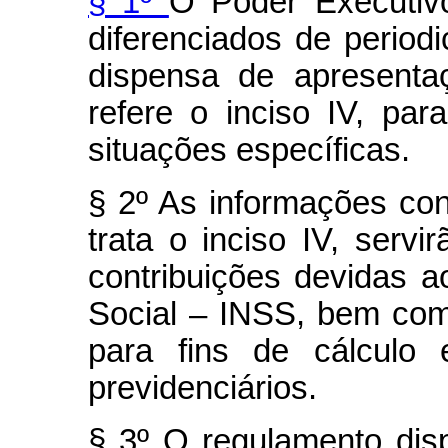
§ 1º
O Poder Executivo
diferenciados de period
dispensa de apresent
refere o inciso IV, p
situações específicas.
§ 2º As informações co
trata o inciso IV, serv
contribuições devidas a
Social – INSS, bem co
para fins de cálculo 
previdenciários.
§ 3º O regulamento disp