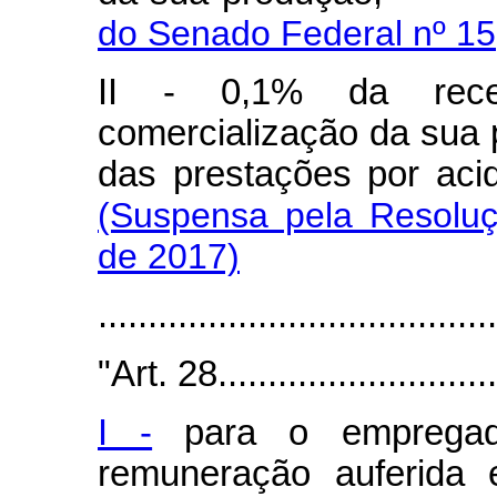
do Senado Federal nº 15
II - 0,1% da recei
comercialização da sua 
das prestações po
(Suspensa pela Resolu
de 2017)
.......................................
"Art. 28..............................
I -
para o empregado
remuneração auferida