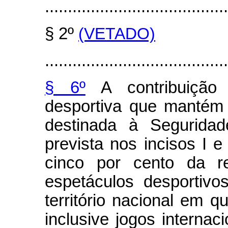
........................................
§ 2º
(VETADO)
........................................
§ 6º
A contribuição 
desportiva que mantém e
destinada à Seguridad
prevista nos incisos I e
cinco por cento da re
espetáculos desportiv
território nacional em q
inclusive jogos internac