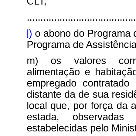
CLT;
........................................
l)
o abono do Programa de
Programa de Assistência
m) os valores corre
alimentação e habitaçã
empregado contratado 
distante da de sua resid
local que, por força da 
estada, observada
estabelecidas pelo Minis