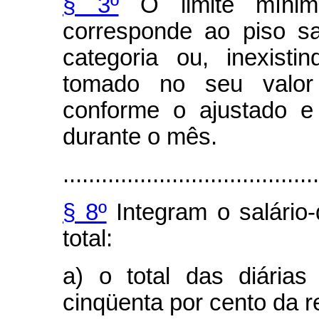
§ 3º
O limite mínimo 
corresponde ao piso sal
categoria ou, inexisti
tomado no seu valor 
conforme o ajustado e
durante o mês.
........................................
§ 8º
Integram o salário-
total:
a) o total das diária
cinqüenta por cento da 