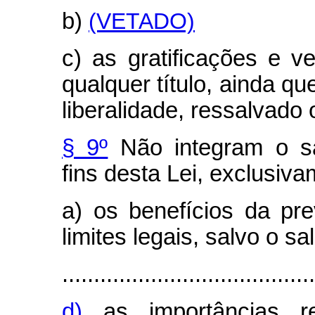
b)
(VETADO)
c) as gratificações e v
qualquer título, ainda q
liberalidade, ressalvado 
§ 9º
Não integram o sal
fins desta Lei, exclusiva
a) os benefícios da pre
limites legais, salvo o s
........................................
d)
as importâncias re