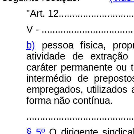
"Art. 12..............................
V - ...................................
b)
pessoa física, propr
atividade de extraçã
caráter permanente ou t
intermédio de prepost
empregados, utilizados a
forma não contínua.
........................................
§ 5º
O dirigente sindica