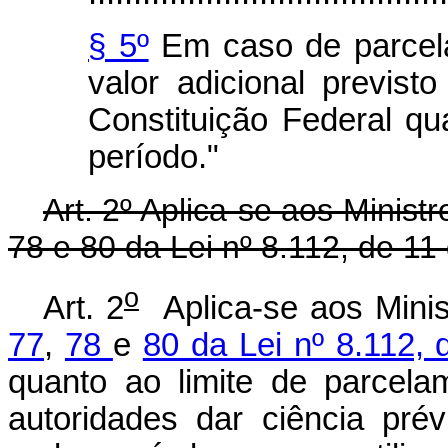
§ 5º
Em caso de parcela
valor adicional previst
Constituição Federal qu
período."
Art. 2º Aplica-se aos Minist
78 e 80 da Lei nº 8.112, de 1
o
Art. 2
Aplica-se aos Minis
77
,
78
e
80 da Lei nº 8.112,
quanto ao limite de parcela
autoridades dar ciência pré