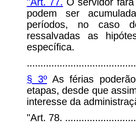
"Art. 77.
O servidor fará 
podem ser acumulad
períodos, no caso d
ressalvadas as hipóte
específica.
........................................
§ 3º
As férias poderão
etapas, desde que assim 
interesse da administraç
"Art. 78. ............................
........................................