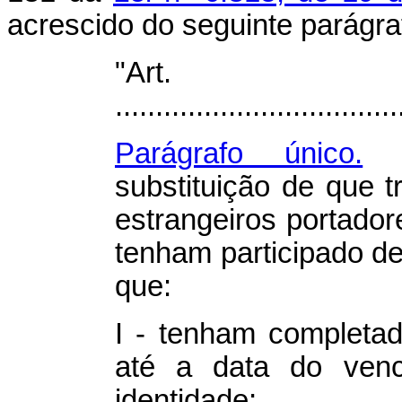
acrescido do seguinte parágra
"Ar
...................................
Parágrafo único.
F
substituição de que t
estrangeiros portado
tenham participado de
que:
I - tenham completa
até a data do ven
identidade;