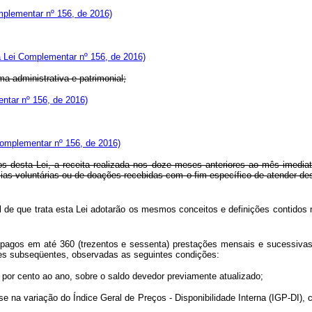
plementar nº 156, de 2016)
 Lei Complementar nº 156, de 2016)
a administrativa e patrimonial;
ntar nº 156, de 2016)
omplementar nº 156, de 2016)
tos desta Lei, a receita realizada nos doze meses anteriores ao mês imedia
cias voluntárias ou de doações recebidas com o fim específico de atender de
 de que trata esta Lei adotarão os mesmos conceitos e definições contidos
 pagos em até 360 (trezentos e sessenta) prestações mensais e sucessivas,
ses subseqüentes, observadas as seguintes condições:
 por cento ao ano, sobre o saldo devedor previamente atualizado;
 na variação do Índice Geral de Preços - Disponibilidade Interna (IGP-DI), c