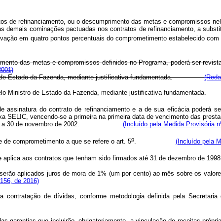
os de refinanciamento, ou o descumprimento das metas e compromissos nele 
s demais cominações pactuadas nos contratos de refinanciamento, a substit
elevação em quatro pontos percentuais do comprometimento estabelecido com 
imento das metas e compromissos definidos no Programa, poderá ser revista 
2001)
stro de Estado da Fazenda, mediante justificativa fundamentada.
(Reda
vista pelo Ministro de Estado da Fazenda, mediante justificativa funda
assinatura do contrato de refinanciamento e a de sua eficácia poderá ser
 SELIC, vencendo-se a primeira na primeira data de vencimento das prestaçõ
 prestação a 30 de novembro de 2002.
(Incluído pela Medida Provisória n
o
te de comprometimento a que se refere o art. 5
.
(Incluído pela 
e aplica aos contratos que tenham sido firmados até 31 de dezem
erão aplicados juros de mora de 1% (um por cento) ao mês sobre os valor
 156, de 2016)
ara contratação de dívidas, conforme metodologia definida pela Secre
 garantias que incluirão, obrigatoriamente, a vinculação de receitas própr