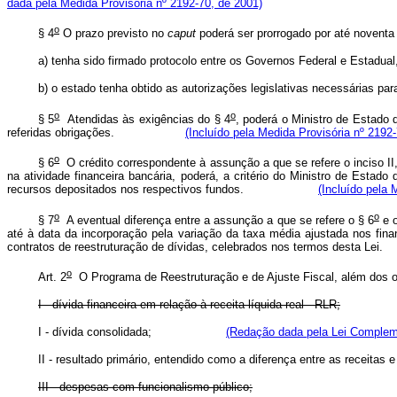
dada pela Medida Provisória nº 2192-70, de 2001)
o
§ 4
O prazo previsto no
caput
poderá ser prorrogado por até noventa
a) tenha sido firmado protocolo entre os Governos Federal e Estadua
b) o estado tenha obtido as autorizações legislativas necessárias para
o
o
§ 5
Atendidas às exigências do § 4
, poderá o Ministro de Estado 
referidas obrigações.
(Incluído pela Medida Provisória nº 2192
o
§ 6
O crédito correspondente à assunção a que se refere o inciso II
na atividade financeira bancária, poderá, a critério do Ministro de Estad
recursos depositados nos respectivos fundos.
(Incluído pela 
o
o
§ 7
A eventual diferença entre a assunção a que se refere o § 6
e o
até à data da incorporação pela variação da taxa média ajustada nos fin
contratos de reestruturação de dívidas, celebrados nos termo
o
Art. 2
O Programa de Reestruturação e de Ajuste Fiscal, além dos o
I - dívida financeira em relação à receita líquida real - RLR;
I - dívida consolidada;
(Redação dada pela Lei Compleme
II - resultado primário, entendido como a diferença entre as receitas 
III - despesas com funcionalismo público;