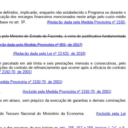
definidos, implicarão, enquanto não estabelecido o Programa ou durante o
uição dos encargos financeiros mencionados neste artigo pelo custo médio
o
base no art. 5
.
(Redação dada pela Medida Provisória nº 2192-
pelo Ministro de Estado da Fazenda, à vista de justificativa fundamentada
ção dada pela Medida Provisória nº 801, de 2017)
mentada.
(Redação dada pela Lei nº 13.631, de 2018)
 parcelado em até trinta e seis prestações mensais e consecutivas, pelo
es do contrato de refinanciamento que ocorrer após a eficácia do contrato
º 2192-70, de 2001)
Medida Provisória nº 2192-70, de 2001)
bro de 1998.
(Incluído pela Medida Provisória nº 2192-70, de 2001)
es em atraso, sem prejuízo da execução de garantias e demais cominações
taria do Tesouro Nacional do Ministério da Economia.
(Incluído pela Lei
ias e dos recursos de que tratam os
arts. 155
,
157
e
159, incisos I, "a"
, e
II,