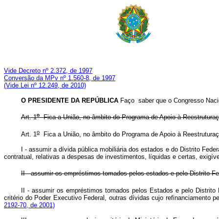
Vide Decreto nº 2.372, de 1997
Conversão da MPv nº 1.560-8, de 1997
(Vide Lei nº 12.249, de 2010)
O PRESIDENTE DA REPÚBLICA
Faço saber que o Congresso Nacio
o
Art. 1
Fica a União, no âmbito do Programa de Apoio à Reestruturaçã
o
Art. 1
Fica a União, no âmbito do Programa de Apoio à Reestrutur
I - assumir a dívida pública mobiliária dos estados e do Distrito Fed
contratual, relativas a despesas de investimentos, líquidas e certas, exigí
II - assumir os empréstimos tomados pelos estados e pelo Distrito 
II - assumir os empréstimos tomados pelos Estados e pelo Distrit
critério do Poder Executivo Federal, outras dívidas cujo refinanciamen
2192-70, de 2001)