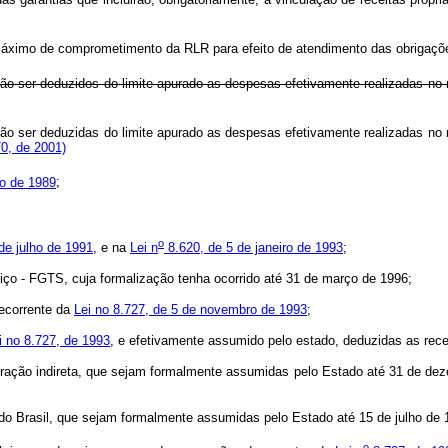
áximo de comprometimento da RLR para efeito de atendimento das obrigações
rão ser deduzidos do limite apurado as despesas efetivamente realizadas no 
rão ser deduzidas do limite apurado as despesas efetivamente realizadas no 
0, de 2001)
o de 1989
;
o
de julho de 1991
, e na
Lei n
8.620, de 5 de janeiro de 1993
;
iço - FGTS, cuja formalização tenha ocorrido até 31 de março de 1996;
decorrente da
Lei no 8.727, de 5 de novembro de 1993
;
i no 8.727, de 1993
, e efetivamente assumido pelo estado, deduzidas as rec
a Administração indireta, que sejam formalmente assumidas pelo Estado
 Central do Brasil, que sejam formalmente assumidas pelo Estado até 
o