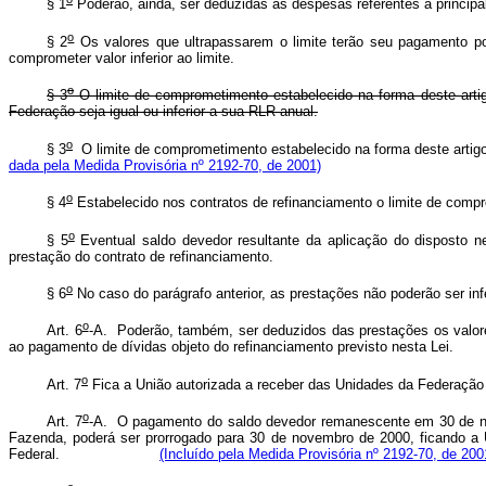
§ 1
Poderão, ainda, ser deduzidas as despesas referentes a princip
o
§ 2
Os valores que ultrapassarem o limite terão seu pagamento po
comprometer valor inferior ao limite.
o
§ 3
O limite de comprometimento estabelecido na forma deste artigo
Federação seja igual ou inferior a sua RLR anual.
o
§ 3
O limite de comprometimento estabelecido na forma deste artigo,
dada pela Medida Provisória nº 2192-70, de 2001)
o
§ 4
Estabelecido nos contratos de refinanciamento o limite de comp
o
§ 5
Eventual saldo devedor resultante da aplicação do disposto n
prestação do contrato de refinanciamento.
o
§ 6
No caso do parágrafo anterior, as prestações não poderão ser inf
o
Art. 6
-A. Poderão, também, ser deduzidos das prestações os valores
ao pagamento de dívidas objeto do refinanciamento previsto n
o
Art. 7
Fica a União autorizada a receber das Unidades da Federação b
o
Art. 7
-A. O pagamento do saldo devedor remanescente em 30 de nove
Fazenda, poderá ser prorrogado para 30 de novembro de 2000, ficando a U
Federal.
(Incluído pela Medida Provisória nº 2192-70, de 200