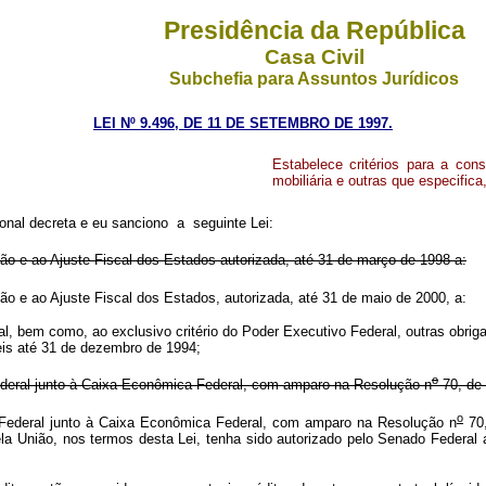
Presidência da República
Casa Civil
Subchefia para Assuntos Jurídicos
LEI Nº 9.496, DE 11 DE SETEMBRO DE 1997.
Estabelece critérios para a con
mobiliária e outras que especifica
nal decreta e eu sanciono a seguinte Lei:
o e ao Ajuste Fiscal dos Estados autorizada, até 31 de março de 1998 a:
ação e ao Ajuste Fiscal dos Estados, autorizada, até 31 de maio de 20
eral, bem como, ao exclusivo critério do Poder Executivo Federal, outras obri
veis até 31 de dezembro de 1994;
o
Federal junto à Caixa Econômica Federal, com amparo na Resolução n
70, de 
o
o Federal junto à Caixa Econômica Federal, com amparo na Resolução n
70,
to pela União, nos termos desta Lei, tenha sido autorizado pelo Senado 