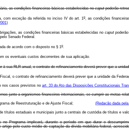
liária, as condições financeiras básicas estabelecidas no
caput
poderão retroa
o
a, com exceção da referida no inciso IV do art. 1
, as condições financeir
2001)
obrigações, as condições financeiras básicas estabelecidas no
caput
poderão r
 pelo Senado Federal.
o
zada de acordo com o disposto no § 1
.
om os eventuais custos decorrentes de sua aplicação.
or à sua RLR anual, o contrato de refinanciamento deverá prever que a unida
juste Fiscal, o contrato de refinanciamento deverá prever que a unid
to nos casos previstos no
art. 33 do Ato das Disposições Constitucionais Tran
nos junto a organismos financeiros internacionais, se cumprir as metas relati
 no Programa de Reestruturação e de Ajuste Fiscal;
(Redação dada pela
de títulos estaduais e municipais junto a centrais de custódia de títulos e valo
 no Programa implicará, durante o período em que durar o descumprim
 artigo pelo custo médio de captação da dívida mobiliária federal, acresc