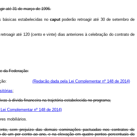
gir até 31 de março de 1996.
as básicas estabelecidas no
caput
poderão retroagir até 30 de setembro de
etroagir até 120 (cento e vinte) dias anteriores à celebração do contrato de
de da Federação:
ade da Federação:
(Redação dada pela Lei Complementar nº 148 de 2014)
sitórias
;
vas à dívida financeira na trajetória estabelecida no programa;
 Lei Complementar nº 148 de 2014)
res mobiliários.
ento, sem prejuízo das demais cominações pactuadas nos contratos de
ido de um por cento ao ano, e na elevação em quatro pontos percentuais do