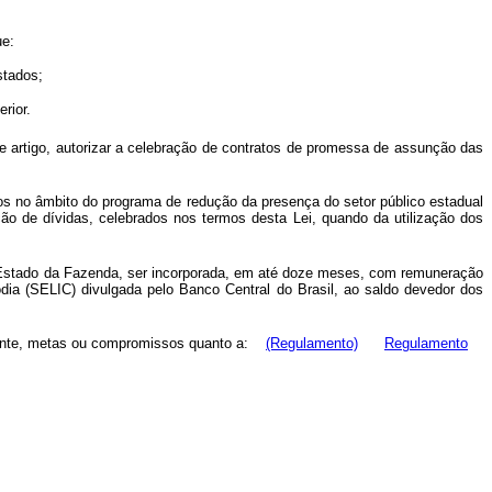
ue:
stados;
rior.
ste artigo, autorizar a celebração de contratos de promessa de assunção das
dos no âmbito do programa de redução da presença do setor público estadual
ação de dívidas, celebrados nos termos desta Lei, quando da utilização dos
de Estado da Fazenda, ser incorporada, em até doze meses, com remuneração
dia (SELIC) divulgada pelo Banco Central do Brasil, ao saldo devedor dos
amente, metas ou compromissos quanto a:
(Regulamento)
Regulamento