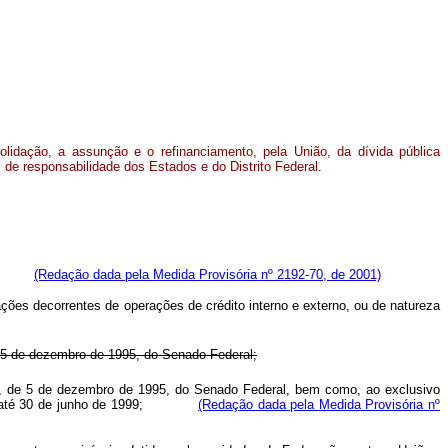
solidação, a assunção e o refinanciamento, pela União, da dívida pública
, de responsabilidade dos Estados e do Distrito Federal.
00, a:
(Redação dada pela Medida Provisória nº 2192-70, de 2001)
gações decorrentes de operações de crédito interno e externo, ou de natureza
5 de dezembro de 1995, do Senado Federal;
 de 5 de dezembro de 1995, do Senado Federal, bem como, ao exclusivo
Federal até 30 de junho de 1999;
(Redação dada pela Medida Provisória nº