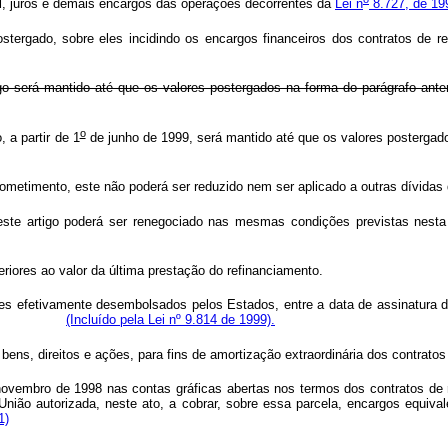
al, juros e demais encargos das operações decorrentes da
Lei n
8.727, de 19
stergado, sobre eles incidindo os encargos financeiros dos contratos de
 será mantido até que os valores postergados na forma do parágrafo anterio
o
 a partir de 1
de junho de 1999, será mantido até que os valores postergad
rometimento, este não poderá ser reduzido nem ser aplicado a outras dívida
este artigo poderá ser renegociado nas mesmas condições previstas nesta 
eriores ao valor da última prestação do refinanciamento.
 efetivamente desembolsados pelos Estados, entre a data de assinatura do c
esta Lei.
(Incluído pela Lei nº 9.814 de 1999).
ens, direitos e ações, para fins de amortização extraordinária dos contratos
mbro de 1998 nas contas gráficas abertas nos termos dos contratos de ref
nião autorizada, neste ato, a cobrar, sobre essa parcela, encargos equival
1)