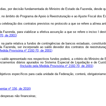
 dias, por decisão fundamentada do Ministro de Estado da Fazenda, desde q
l, no âmbito do Programa de Apoio à Reestruturação e ao Ajuste Fiscal dos E
 celebração dos contratos previstos no protocolo a que se refere a alínea ante
da Fazenda, para viabilizar a efetiva assunção a que se refere o inciso I de
-70, de 2001)
, na parte relativa a fundos de contingências de bancos estaduais, constituí
o da Fazenda, ser incorporado ao saldo devedor dos contratos de reestrutur
Medida Provisória nº 2192-70, de 2001)
 saldo apresentado nos respectivos fundos poderá, a critério do Ministro 
anciamentos diários apurados no Sistema Especial de Liquidação e de Custó
s desta Lei.
(Incluído pela Medida Provisória nº 2192-70, de 2001)
bjetivos específicos para cada unidade da Federação, conterá, obrigatori
ntar nº 156, de 2016)
e despesas não financeiras;