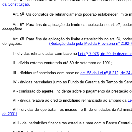
da Constituição
.
o
Art. 5
Os contratos de refinanciamento poderão estabelecer limite m
o
o
Art. 6
Para fins de aplicação do limite estabelecido no art. 5
, pode
obrigações:
o
o
Art. 6
Para fins de aplicação do limite estabelecido no art. 5
, pode
obrigações:
(Redação dada pela Medida Provisória nº 2192-7
o
I - dívidas refinanciadas com base na
Lei n
7.976, de 20 de dezembr
II - dívida externa contratada até 30 de setembro de 1991;
o
III - dívidas refinanciadas com base no
art. 58 da Lei n
8.212, de 24 
IV - dívidas parceladas junto ao Fundo de Garantia do Tempo de Serv
V - comissão do agente, incidente sobre o pagamento da prestação 
VI - dívida relativa ao crédito imobiliário refinanciado ao amparo da
Le
VII - dívidas de que tratam os incisos I e II, de entidades d
de 2001)
VIII - de instituições financeiras estaduais para com o Banco
o