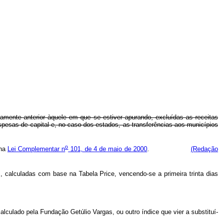
tamente anterior àquele em que se estiver apurando, excluídas as receitas
spesas de capital e, no caso dos estados, as transferências aos municípios
o
 na
Lei Complementar n
101, de 4 de maio de 2000
.
(Redação
 calculadas com base na Tabela Price, vencendo-se a primeira trinta dias
alculado pela Fundação Getúlio Vargas, ou outro índice que vier a substituí-