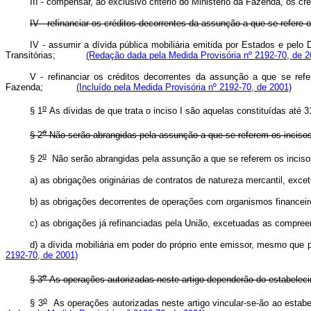
III - compensar, ao exclusivo critério do Ministério da Fazenda, os c
IV - refinanciar os créditos decorrentes da assunção a que se refere 
IV - assumir a dívida pública mobiliária emitida por Estados e pelo
Transitórias;
(Redação dada pela Medida Provisória nº 2192-70, de 2
V - refinanciar os créditos decorrentes da assunção a que se refe
Fazenda;
(Incluído pela Medida Provisória nº 2192-70, de 2001)
o
§ 1
As dívidas de que trata o inciso I são aquelas constituídas até
o
§ 2
Não serão abrangidas pela assunção a que se referem os incisos I
o
§ 2
Não serão abrangidas pela assunção a que se referem os incis
a) as obrigações originárias de contratos de natureza mercantil, exc
b) as obrigações decorrentes de operações com organismos financeiro
c) as obrigações já refinanciadas pela União, excetuadas as compreen
d) a dívida mobiliária em poder do próprio ente emissor, mesmo 
2192-70, de 2001)
o
§ 3
As operações autorizadas neste artigo dependerão do estabeleci
o
§ 3
As operações autorizadas neste artigo vincular-se-ão ao e