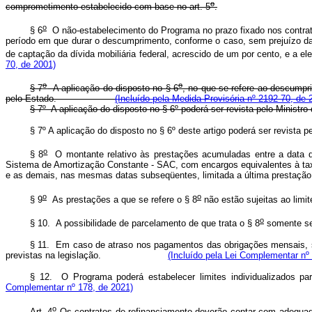
o
comprometimento estabelecido com base no art. 5
.
o
§ 6
O não-estabelecimento do Programa no prazo fixado nos contrat
período em que durar o descumprimento, conforme o caso, sem prejuízo da
de captação da dívida mobiliária federal, acrescido de um por cento, e a 
70, de 2001)
o
o
§ 7
A aplicação do disposto no § 6
, no que se refere ao descumpr
pelo Estado.
(Incluído pela Medida Provisória nº 2192-70, de 
§ 7
º
A aplicação do disposto no § 6
º
poderá ser revista pelo Mini
§ 7º A aplicação do disposto no § 6º deste artigo poderá ser re
o
§ 8
O montante relativo às prestações acumuladas entre a data de 
Sistema de Amortização Constante - SAC, com encargos equivalentes à taxa
e as demais, nas mesmas datas subseqüentes, limitada a última
o
o
§ 9
As prestações a que se refere o § 8
não estão sujeitas ao limi
o
§ 10. A possibilidade de parcelamento de que trata o § 8
somente s
§ 11. Em caso de atraso nos pagamentos das obrigações mensais, s
previstas na legislação.
(Incluído pela Lei Complementar nº
§ 12. O Programa poderá estabelecer limites individualizados p
Complementar nº 178, de 2021)
o
Art. 4
Os contratos de refinanciamento deverão contar com adequadas