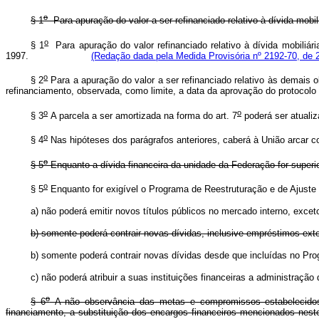
o
§ 1
Para apuração do valor a ser refinanciado relativo à dívida mobi
o
§ 1
Para apuração do valor refinanciado relativo à dívida mobiliári
1997.
(Redação dada pela Medida Provisória nº 2192-70, de 
o
§ 2
Para a apuração do valor a ser refinanciado relativo às demais 
refinanciamento, observada, como limite, a data da aprovação do protocolo
o
o
§ 3
A parcela a ser amortizada na forma do art. 7
poderá ser atuali
o
§ 4
Nas hipóteses dos parágrafos anteriores, caberá à União arcar c
o
§ 5
Enquanto a dívida financeira da unidade da Federação for superi
o
§ 5
Enquanto for exigível o Programa de Reestruturação e de A
a) não poderá emitir novos títulos públicos no mercado interno, exce
b) somente poderá contrair novas dívidas, inclusive empréstimos exter
b) somente poderá contrair novas dívidas desde que incluídas
c) não poderá atribuir a suas instituições financeiras a administração 
o
§ 6
A não observância das metas e compromissos estabelecidos
financiamento, a substituição dos encargos financeiros mencionados neste