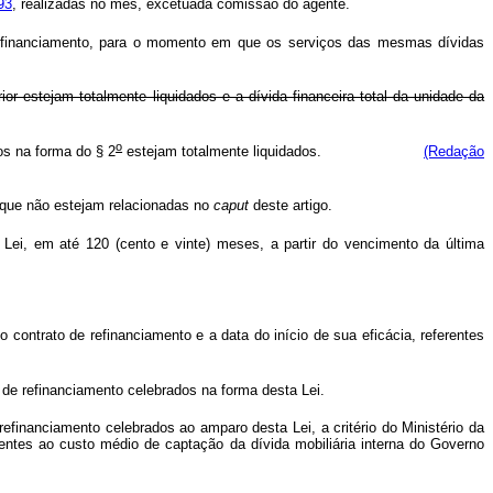
93
, realizadas no mês, excetuada comissão do agente.
 refinanciamento, para o momento em que os serviços das mesmas dívidas
r estejam totalmente liquidados e a dívida financeira total da unidade da
o
os na forma do § 2
estejam totalmente liquidados.
(Redação
s que não estejam relacionadas no
caput
deste artigo.
Lei, em até 120 (cento e vinte) meses, a partir do vencimento da última
ontrato de refinanciamento e a data do início de sua eficácia, referentes
 de refinanciamento celebrados na forma desta Lei.
inanciamento celebrados ao amparo desta Lei, a critério do Ministério da
entes ao custo médio de captação da dívida mobiliária interna do Governo