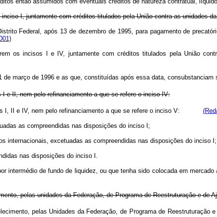
réditos então assumidos com eventuais créditos de natureza contratual, líquid
o inciso I, juntamente com créditos titulados pela União contra as unidades da
 Distrito Federal, após 13 de dezembro de 1995, para pagamento de precatóri
001)
rem os incisos I e IV, juntamente com créditos titulados pela União cont
 31 de março de 1996 e as que, constituídas após essa data, consubstanciam 
 e II, nem pelo refinanciamento a que se refere o inciso IV:
os I, II e IV, nem pelo refinanciamento a que se refere o inciso V:
(Red
etuadas as compreendidas nas disposições do inciso I;
s internacionais, excetuadas as compreendidas nas disposições do inciso I;
didas nas disposições do inciso I.
que por intermédio de fundo de liquidez, ou que tenha sido colocada em
mento, pelas unidades da Federação, de Programa de Reestruturação e de Aj
stabelecimento, pelas Unidades da Federação, de Programa de Reestru