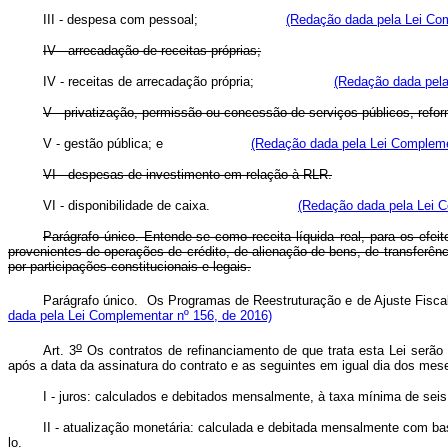
III - despesa com pessoal;
(Redação dada pela Lei Com
IV - arrecadação de receitas próprias;
IV - receitas de arrecadação própria;
(Redação dada pela
V - privatização, permissão ou concessão de serviços públicos, reform
V - gestão pública; e
(Redação dada pela Lei Compleme
VI - despesas de investimento em relação à RLR.
VI - disponibilidade de caixa.
(Redação dada pela Lei C
Parágrafo único. Entende-se como receita líquida real, para os efei
provenientes de operações de crédito, de alienação de bens, de transferên
por participações constitucionais e legais.
Parágrafo único. Os Programas de Reestruturação e de Ajuste Fiscal
dada pela Lei Complementar nº 156, de 2016)
o
Art. 3
Os contratos de refinanciamento de que trata esta Lei serão
após a data da assinatura do contrato e as seguintes em igual dia dos me
I - juros: calculados e debitados mensalmente, à taxa mínima de seis
II - atualização monetária: calculada e debitada mensalmente com base
lo.