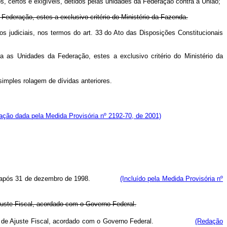
os, certos e exigíveis, detidos pelas unidades da Federação contra a União;
 Federação, estes a exclusivo critério do Ministério da Fazenda.
os judiciais, nos termos do art. 33 do Ato das Disposições Constitucionais
ra as Unidades da Federação, estes a exclusivo critério do Ministério da
simples rolagem de dívidas anteriores.
ação dada pela Medida Provisória nº 2192-70, de 2001)
 mercado após 31 de dezembro de 1998.
(Incluído pela Medida Provisória nº
uste Fiscal, acordado com o Governo Federal.
turação e de Ajuste Fiscal, acordado com o Governo Federal.
(Redação