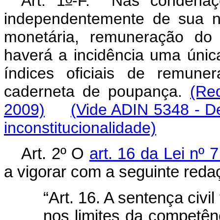
Art. 1
-F.
Nas condenaç
independentemente de sua na
monetária, remuneração do
haverá a incidência uma únic
índices oficiais de remune
caderneta de poupança.
(Re
2009)
(Vide ADIN 5348 - D
inconstitucionalidade)
Art. 2º O
art. 16 da Lei nº 
a vigorar com a seguinte reda
“Art. 16. A sentença civi
nos limites da competênci