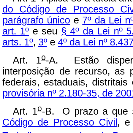
do Código de Processo Ci
parágrafo único
e
7º da Lei n
art. 1º
e seu
§ 4º da Lei nº 
arts. 1º
,
3º
e
4º da Lei nº 8.43
o
Art. 1
-A. Estão dispen
interposição de recurso, as p
federais, estaduais, distritai
provisória nº 2.180-35, de 200
o
Art. 1
-B. O prazo a que 
Código de Processo Civil
, 