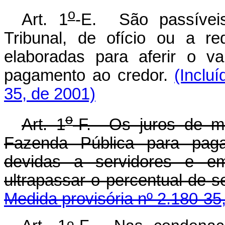
o
Art. 1
-E. São passíveis
Tribunal, de ofício ou a r
elaboradas para aferir o v
pagamento ao credor.
(Inclu
35, de 2001)
o
Art. 1
-F. Os juros de m
Fazenda Pública para paga
devidas a servidores e em
ultrapassar o percentual de 
Medida provisória nº 2.180-35
o