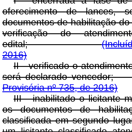
I - encerrada a fase de 
oferecimento de lances, 
documentos de habilitação do l
verificação do atendime
edital;
(Incluí
2016)
II - verificado o atendimento
será declarado v
Provisória nº 735, de 2016)
III - inabilitado o licitante
os documentos de habilita
classificada em segundo luga
um licitante classificado ate