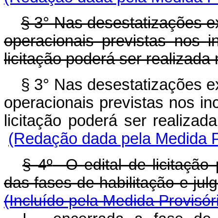
§ 3° Nas desestatizações 
operacionais previstas nos in
licitação poderá ser realizada
§ 3°
Nas desestatizações e
operacionais previstas nos inci
licitação poderá ser real
(Redação dada pela Medida Pr
§ 4
º
O edital de licitação
das fases de habilitação 
(Incluído pela Medida Provisór