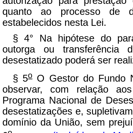
autorização para prestação 
quanto ao processo de de
estabelecidos nesta Lei.
§ 4° Na hipótese do parág
outorga ou transferência
desestatizado poderá ser real
o
§ 5
O Gestor do Fundo N
observar, com relação aos
Programa Nacional de Desesta
desestatizações e, supletivam
domínio da União, sem prejuíz
o