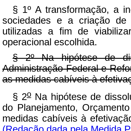
§ 1º A transformação, a i
sociedades e a criação de s
utilizadas a fim de viabili
operacional escolhida.
§ 2º Na hipótese de dis
Administração Federal e Ref
as medidas cabíveis à efetiva
o
§ 2
Na hipótese de dissol
do Planejamento, Orçamento
medidas cabíveis à efetiv
(Redação dada pela Medida Pr