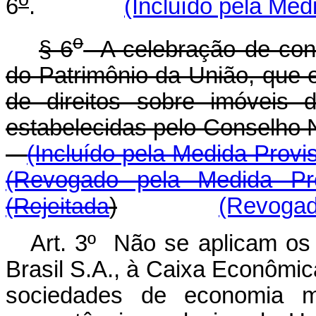
6
.
(Incluído pela Med
o
§ 6
A celebração de conv
do Patrimônio da União, que 
de direitos sobre imóveis 
estabelecidas pelo Consel
(Incluído pela Medida Provi
(Revogado pela Medida Pr
(Rejeitada
)
(Revogado
Art. 3º Não se aplicam os 
Brasil S.A., à Caixa Econômic
sociedades de economia m