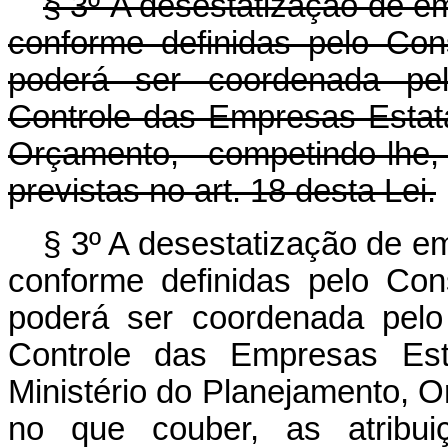
§ 3º A desestatização de e
conforme definidas pelo Con
poderá ser coordenada pe
Controle das Empresas Estata
Orçamento, competindo-lhe
previstas no art. 18 desta Lei.
§ 3º
A desestatização de e
conforme definidas pelo Con
poderá ser coordenada pel
Controle das Empresas Esta
Ministério do Planejamento, 
no que couber, as atribui