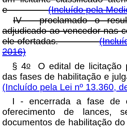
e
(Incluído pela Medi
IV - proclamado o resul
adjudicado ao vencedor nas c
ele ofertadas.
(Inclu
2016)
o
§ 4
O edital de licitação
das fases de habilitação 
(Incluído pela Lei nº 13.360, d
I - encerrada a fase de 
oferecimento de lances, 
documentos de habilitação do l