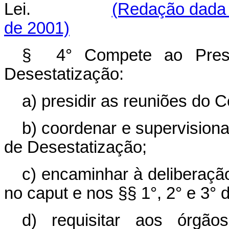
Lei.
(Redação dada 
de 2001)
§ 4° Compete ao Presi
Desestatização:
a) presidir as reuniões do 
b) coordenar e supervision
de Desestatização;
c) encaminhar à deliberaçã
no caput e nos §§ 1°, 2° e 3° d
d) requisitar aos órgã