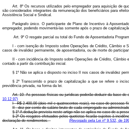
Art. 8º Os recursos utilizados pelo empregador para aquisição de q
são considerados integrantes da remuneração dos beneficiários para efeito
Assistência Social e Sindical.
Parágrafo único. O participante de Plano de Incentivo à Aposenta
empregador, podendo movimentá-las somente após o prazo de capitalização, 
Art. 9º O resgate parcial ou total do Fundo de Aposentadoria Programa
I - com isenção do Imposto sobre Operações de Crédito, Câmbio e Segu
casos de invalidez permanente, de aposentadoria, ou de morte do participan
II - com incidência do Imposto sobre Operações de Crédito, Câmbio e S
contado a partir da contribuição inicial.
§ 1º Não se aplica o disposto no inciso II nos casos de invalidez per
§ 2º Transcorrido o prazo de capitalização a que se refere o incis
previdência privada, na forma da lei.
Art. 10. As pessoas físicas ou jurídicas poderão deduzir da base de 
10.12.97)
I - R$ 2.400,00 (dois mil e quatrocentos reais), no caso de pessoas f
II - dez por cento do salário bruto de cada empregado ou administra
§ 1º A dedução prevista neste artigo não se aplica no caso de a pesso
§ 2º Os resgates efetuados pelos quotistas ficarão sujeitos à incidên
declaração de rendimentos.
(Revogado pela Lei nº 9.532, de 19