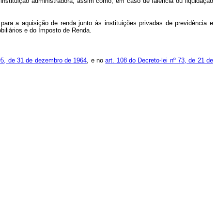
instituição administradora, assim como, em caso de falência ou liquidação
 para a aquisição de renda junto às instituições privadas de previdência e
biliários e do Imposto de Renda.
595, de 31 de dezembro de 1964
, e no
art. 108 do Decreto-lei nº 73, de 21 de