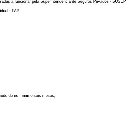
orizadas a funcionar pela Superintendência de Seguros Privados - SUSEP.
dual - FAPI.
período de no mínimo seis meses;