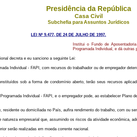
Presidência da República
Casa Civil
Subchefia para Assuntos Jurídicos
LEI Nº 9.477, DE 24 DE JULHO DE 1997.
Institui o Fundo de Aposentadori
Programada Individual, e dá outras 
nal decreta e eu sanciono a seguinte Lei:
amada Individual - FAPI, com recursos do trabalhador ou de empregador deten
nstituídos sob a forma de condomínio aberto, terão seus recursos aplica
 Programada Individual - FAPI, e o empregador pode, ao estabelecer Plano d
e, residente ou domiciliada no País, aufira rendimento do trabalho, com ou s
 natureza empresarial que, assumindo os riscos da atividade econômica, adm
erior serão realizadas em moeda corrente nacional.