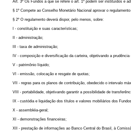
Art. 3º Os Fundos a que se refere o art. 1º podem ser instituídos e 
§ 1º Compete ao Conselho Monetário Nacional aprovar o regulamento 
§ 2º O regulamento deverá dispor, pelo menos, sobre:
I - constituição e suas características;
II - administração;
III - taxa de administração;
IV - composição e diversificação da carteira, objetivando a prudência 
V - patrimônio líquido;
VI - emissão, colocação e resgate de quotas;
VII - regras para os planos de contribuição, obedecido o intervalo má
VIII - portabilidade, objetivando garantir a possibilidade de transfer
IX - custódia e liquidação dos títulos e valores mobiliários dos Fundo
X - assembléia-geral;
XI - demonstrações financeiras;
XII - prestação de informações ao Banco Central do Brasil, à Comiss