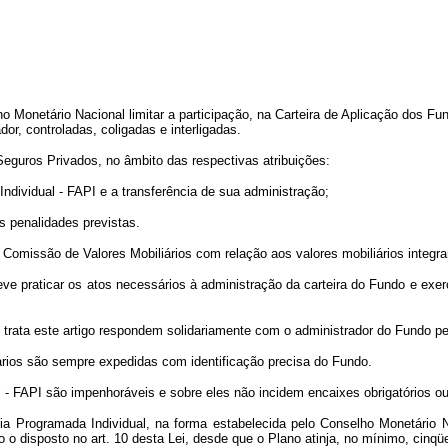
lho Monetário Nacional limitar a participação, na Carteira de Aplicação dos F
dor, controladas, coligadas e interligadas.
Seguros Privados, no âmbito das respectivas atribuições:
Individual - FAPI e a transferência de sua administração;
as penalidades previstas.
Comissão de Valores Mobiliários com relação aos valores mobiliários integran
eve praticar os atos necessários à administração da carteira do Fundo e exerc
e trata este artigo respondem solidariamente com o administrador do Fundo 
iários são sempre expedidas com identificação precisa do Fundo.
 - FAPI são impenhoráveis e sobre eles não incidem encaixes obrigatórios o
oria Programada Individual, na forma estabelecida pelo Conselho Monetário
 o disposto no art. 10 desta Lei, desde que o Plano atinja, no mínimo, cinq