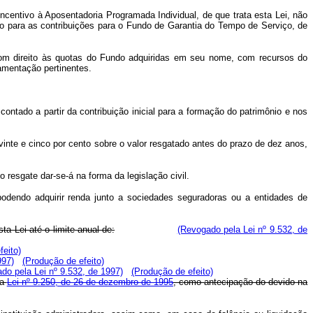
centivo à Aposentadoria Programada Individual, de que trata esta Lei, não
ulo para as contribuições para o Fundo de Garantia do Tempo de Serviço, de
 com direito às quotas do Fundo adquiridas em seu nome, com recursos do
amentação pertinentes.
ontado a partir da contribuição inicial para a formação do patrimônio e nos
 vinte e cinco por cento sobre o valor resgatado antes do prazo de dez anos,
 resgate dar-se-á na forma da legislação civil.
, podendo adquirir renda junto a sociedades seguradoras ou a entidades de
a Lei até o limite anual de:
(Revogado pela Lei nº 9.532, de
feito)
997)
(Produção de efeito)
do pela Lei nº 9.532, de 1997)
(Produção de efeito)
da
Lei nº 9.250, de 26 de dezembro de 1995
, como antecipação do devido na