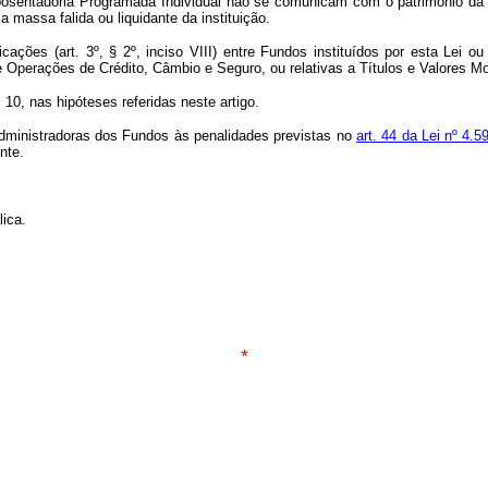
Aposentadoria Programada Individual não se comunicam com o patrimônio da 
a massa falida ou liquidante da instituição.
ções (art. 3º, § 2º, inciso VIII) entre Fundos instituídos por esta Lei ou
Operações de Crédito, Câmbio e Seguro, ou relativas a Títulos e Valores Mo
 10, nas hipóteses referidas neste artigo.
 administradoras dos Fundos às penalidades previstas no
art. 44 da Lei nº 4.
nte.
lica.
*