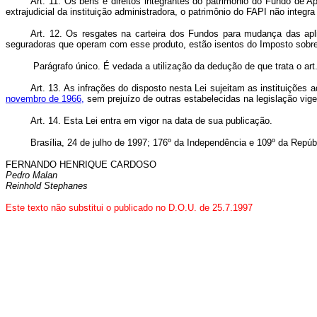
Art. 11. Os bens e direitos integrantes do patrimônio do Fundo de 
extrajudicial da instituição administradora, o patrimônio do FAPI não integra 
Art. 12. Os resgates na carteira dos Fundos para mudança das aplica
seguradoras que operam com esse produto, estão isentos do Imposto sobre 
Parágrafo único. É vedada a utilização da dedução de que trata o art.
Art. 13. As infrações do disposto nesta Lei sujeitam as instituições
novembro de 1966,
sem prejuízo de outras estabelecidas na legislação vige
Art. 14. Esta Lei entra em vigor na data de sua publicação.
Brasília, 24 de julho de 1997; 176º da Independência e 109º da Repúb
FERNANDO HENRIQUE CARDOSO
Pedro Malan
Reinhold Stephanes
Este texto não substitui o publicado no D.O.U. de 25.7.1997