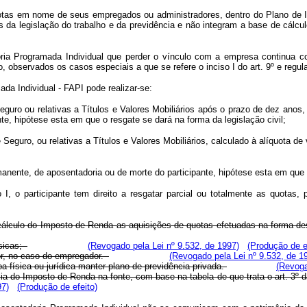
uotas em nome de seus empregados ou administradores, dentro do Plano de In
s da legislação do trabalho e da previdência e não integram a base de cálc
doria Programada Individual que perder o vínculo com a empresa continua
observados os casos especiais a que se refere o inciso I do art. 9º e regul
da Individual - FAPI pode realizar-se:
ro ou relativas a Títulos e Valores Mobiliários após o prazo de dez anos, c
te, hipótese esta em que o resgate se dará na forma da legislação civil;
eguro, ou relativas a Títulos e Valores Mobiliários, calculado à alíquota de
manente, de aposentadoria ou de morte do participante, hipótese esta em que o
o I, o participante tem direito a resgatar parcial ou totalmente as quotas
cálculo do Imposto de Renda as aquisições de quotas efetuadas na forma dest
ísicas;
(Revogado pela Lei nº 9.532, de 1997)
(Produção de e
dor, no caso do empregador.
(Revogado pela Lei nº 9.532, de 1
a física ou jurídica manter plano de previdência privada.
(Revoga
cia do Imposto de Renda na fonte, com base na tabela de que trata o art. 3º 
97)
(Produção de efeito)