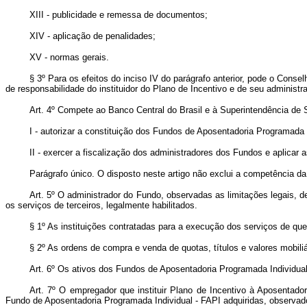
XIII - publicidade e remessa de documentos;
XIV - aplicação de penalidades;
XV - normas gerais.
§ 3º Para os efeitos do inciso IV do parágrafo anterior, pode o Conse
de responsabilidade do instituidor do Plano de Incentivo e de seu administra
Art. 4º Compete ao Banco Central do Brasil e à Superintendência de 
I - autorizar a constituição dos Fundos de Aposentadoria Programada 
II - exercer a fiscalização dos administradores dos Fundos e aplicar 
Parágrafo único. O disposto neste artigo não exclui a competência da 
Art. 5º O administrador do Fundo, observadas as limitações legais, d
os serviços de terceiros, legalmente habilitados.
§ 1º As instituições contratadas para a execução dos serviços de qu
§ 2º As ordens de compra e venda de quotas, títulos e valores mobil
Art. 6º Os ativos dos Fundos de Aposentadoria Programada Individual
Art. 7º O empregador que instituir Plano de Incentivo à Aposentad
Fundo de Aposentadoria Programada Individual - FAPI adquiridas, observado