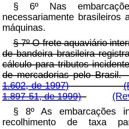
§ 6º Nas embarcaçõe
necessariamente brasileiros
máquinas.
§ 7º O frete aquaviário int
de bandeira brasileira regis
cálculo para tributos inciden
de mercadorias pelo B
1.602, de 1997)
(
1.897-51, de 1999)
(Re
§ 8º As embarcações in
recolhimento de taxa 