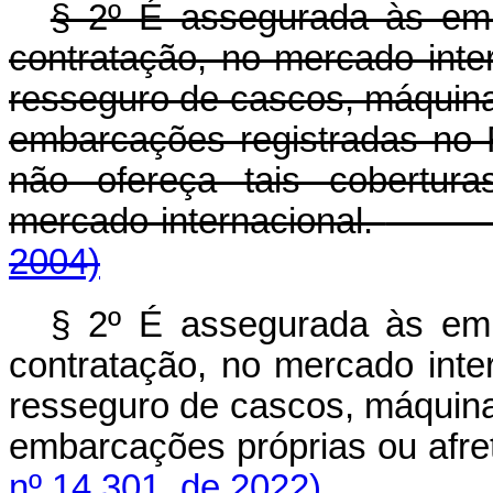
§ 2º É assegurada às emp
contratação, no mercado inte
resseguro de cascos, máquinas
embarcações registradas no
não ofereça tais cobertur
mercado internacional.
2004)
§ 2º É assegurada às emp
contratação, no mercado inte
resseguro de cascos, máquinas
embarcações próprias ou 
nº 14.301, de 2022)