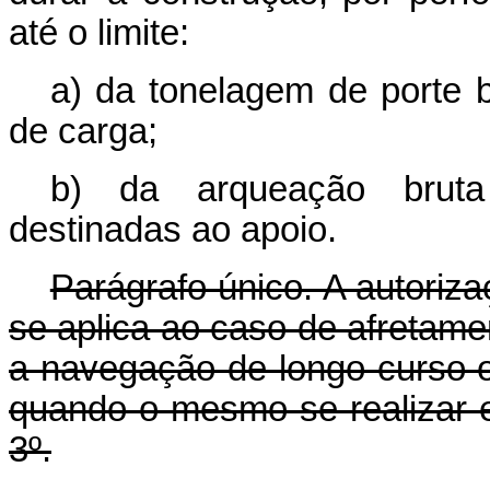
até o limite:
a) da tonelagem de porte 
de carga;
b) da arqueação bruta
destinadas ao apoio.
Parágrafo único. A autoriz
se aplica ao caso de afretam
a navegação de longo curso ou
quando o mesmo se realizar em
3º.