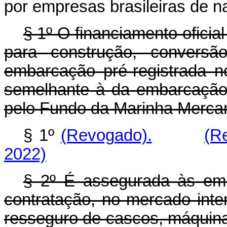
por empresas brasileiras de 
§ 1º O financiamento oficia
para construção, conversã
embarcação pré-registrada 
semelhante à da embarcação 
pelo Fundo da Marinha Mercan
§ 1º
(Revogado).
(R
2022)
§ 2º É assegurada às emp
contratação, no mercado inte
resseguro de cascos, máquinas