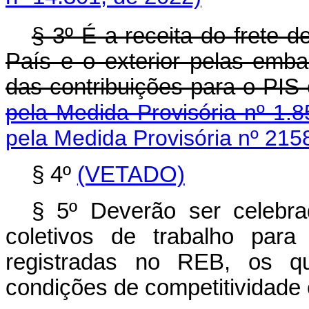
§ 3º É a receita do frete 
País e o exterior pelas emb
das contribuições par
pela Medida Provisória nº 1.8
pela Medida Provisória nº 215
§ 4º
(VETADO)
§ 5º Deverão ser celebr
coletivos de trabalho para
registradas no REB, os qua
condições de competitividade 