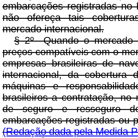
embarcações registradas no
não ofereça tais cobertur
mercado internacional.
§ 2º Quando o mercado in
preços compatíveis com o mer
empresas brasileiras de na
internacional, da cobertura
máquinas e responsabilidad
brasileiros a contratação, no
de seguro e resseguro de
embarcações registradas ou 
(Redação dada pela Medida Pr