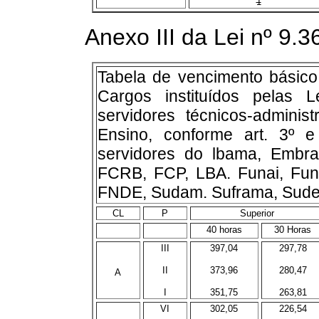
1
Anexo III da Lei nº 9.3
Tabela de vencimento básico
Cargos instituídos pelas 
servidores técnicos-administ
Ensino, conforme art. 3º 
servidores do lbama, Embrat
FCRB, FCP, LBA. Funai, Fun
FNDE, Sudam. Suframa, Suden
CL
P
Superior
40 horas
30 Horas
III
397,04
297,78
II
373,96
280,47
A
I
351,75
263,81
VI
302,05
226,54