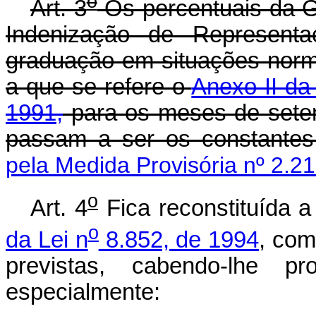
o
Art. 3
Os percentuais da Gra
Indenização de Representa
graduação em situações norma
a que se refere o
Anexo II da
1991,
para os meses de sete
passam a ser os constante
pela Medida Provisória nº 2.2
o
Art. 4
Fica reconstituída 
o
da Lei n
8.852, de 1994
, com
previstas, cabendo-lhe p
especialmente: