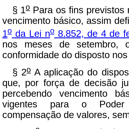
o
§ 1
Para os fins previstos
vencimento básico, assim def
o
o
1
da Lei n
8.852, de 4 de f
nos meses de setembro, 
conformidade do disposto nos An
o
§ 2
A aplicação do dispost
que, por força de decisão jud
percebendo vencimento bás
vigentes para o Poder L
compensação de valores, sem 