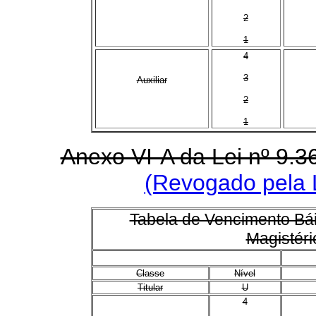
2
1
4
3
Auxiliar
2
1
Anexo VI-A da Lei nº 9.
(Revogado pela L
Tabela de Vencimento Bái
Magistéri
Classe
Nível
Titular
U
4