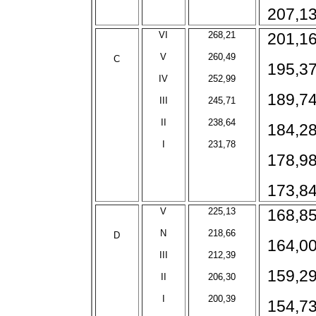
207,1
VI
268,21
201,1
V
260,49
C
195,3
IV
252,99
189,7
III
245,71
II
238,64
184,2
I
231,78
178,9
173,8
V
225,13
168,8
N
218,66
D
164,0
III
212,39
159,2
II
206,30
I
200,39
154,7