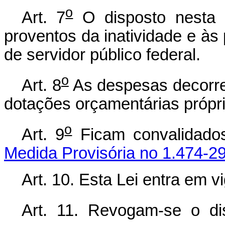
o
Art. 7
O disposto nesta L
proventos da inatividade e às
de servidor público federal.
o
Art. 8
As despesas decorren
dotações orçamentárias própri
o
Art. 9
Ficam convalidados
Medida Provisória no 1.474-2
Art. 10. Esta Lei entra em v
Art. 11. Revogam-se o d