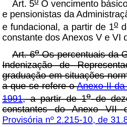
o
Art. 5
O vencimento básico d
e pensionistas da Administraçã
o
e fundacional, a partir de 1
d
constante dos Anexos V e VI d
o
Art. 6
Os percentuais da Gra
Indenização de Representa
graduação em situações norma
a que se refere o
Anexo II da
o
1991,
a partir de 1
de deze
constantes do Anexo VII d
Provisória nº 2.215-10, de 31.