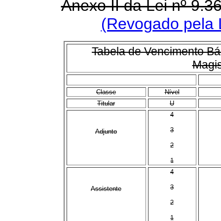
Anexo II da Lei nº 9.
(Revogado pela L
Tabela de Vencimento Bás
Magis
Classe
Nível
Titular
U
4
3
Adjunto
2
1
4
3
Assistente
2
1