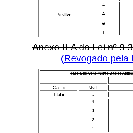
4
3
Auxiliar
2
1
Anexo II-A da Lei nº 9
(Revogado pela L
Tabela de Vencimento Básico Aplicav
Classe
Nível
Titular
U
4
3
E
2
1