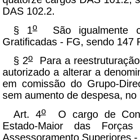
DAS 102.2.
o
§ 1
São igualmente c
Gratificadas - FG, sendo 147 
o
§ 2
Para a reestruturação
autorizado a alterar a denom
em comissão do Grupo-Direç
sem aumento de despesa, no pr
o
Art. 4
O cargo de Consul
Estado-Maior das Forças
Assessoramento Superiores - 