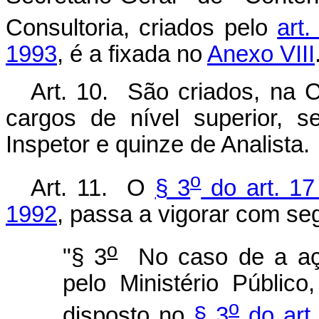
Consultoria, criados pelo
art
1993
, é a fixada no
Anexo VIII
Art. 10. São criados, na C
cargos de nível superior, 
Inspetor e quinze de Analista.
o
Art. 11. O
§ 3
do art. 17
1992
, passa a vigorar com se
o
"§ 3
No caso de a ação
pelo Ministério Público
o
disposto no
§ 3
do art.