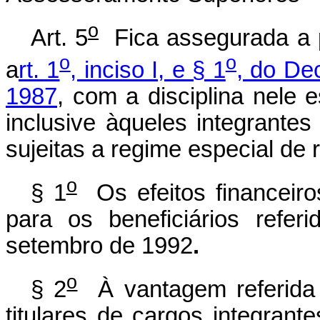
o
Art. 5
Fica assegurada a 
o
o
a
rt. 1
, inciso I, e § 1
, do Dec
1987
, com a disciplina nele e
inclusive àqueles integrante
sujeitas a regime especial de
o
§ 1
Os efeitos financeiros
para os beneficiários refe
setembro de 1992
.
o
§ 2
À vantagem referida 
titulares de cargos integrant