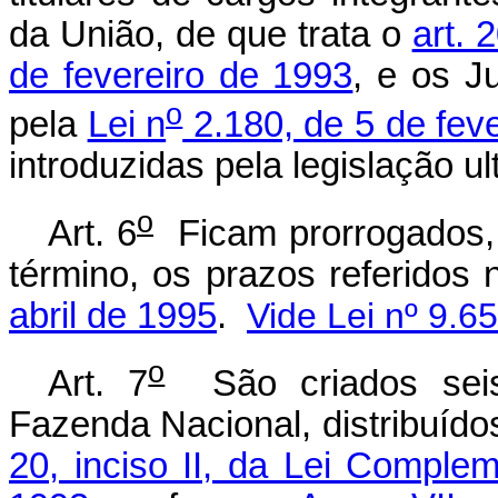
da União, de que trata o
art. 
de fevereiro de 1993
, e os J
o
pela
Lei n
2.180, de 5 de fev
introduzidas pela legislação ult
o
Art. 6
Ficam prorrogados, 
término, os prazos referidos
abril de 1995
.
Vide Lei nº 9.6
o
Art. 7
São criados seis
Fazenda Nacional, distribuído
20, inciso II, da Lei Comple