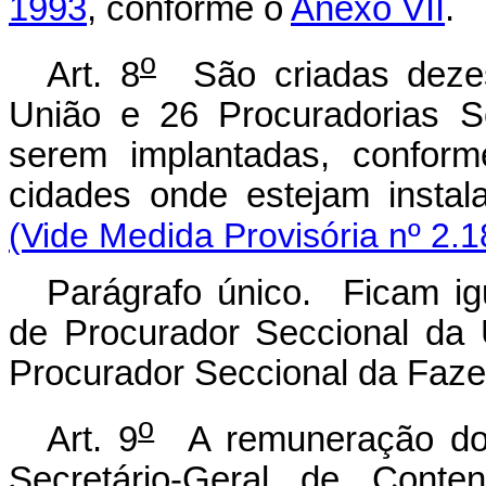
1993
, conforme o
Anexo VII
.
o
Art. 8
São criadas dezes
União e 26 Procuradorias S
serem implantadas, conform
cidades onde estejam insta
(Vide Medida Provisória nº 2.
Parágrafo único. Ficam ig
de Procurador Seccional da
Procurador Seccional da Faze
o
Art. 9
A remuneração dos
Secretário-Geral de Conte