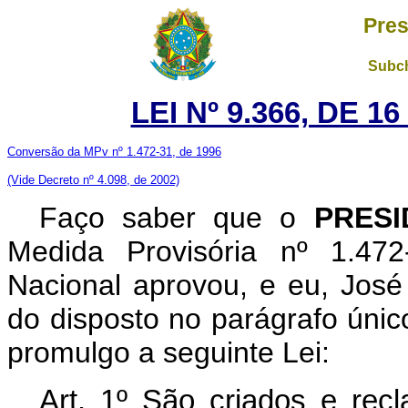
Pres
Subch
LEI Nº 9.366, DE 
Conversão da MPv nº 1.472-31, de 1996
(Vide Decreto nº 4.098, de 2002)
Faço saber que o
PRESI
Medida Provisória nº 1.47
Nacional aprovou, e eu, José 
do disposto no parágrafo único
promulgo a seguinte Lei:
Art. 1º São criados e recl