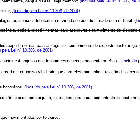
er permanente, de que o Brasil seja membro;
(Incluída pela Lei nº 10.306, de 
nsular;
(Incluída pela Lei nº 10.306, de 2001)
vilégios ou isenções tributárias em virtude de acordo firmado com o Brasil.
(In
petência, poderá expedir normas para assegurar o cumprimento do disposto n
erá expedir normas para assegurar o cumprimento do disposto neste artigo, o
pela Lei nº 10.306, de 2001)
cionários estrangeiros que tenham residência permanente no Brasil.
(Incluído 
neas d e e do inciso VI, desde que com eles mantenham relação de dependê
s honorários.
(Incluído pela Lei nº 10.306, de 2001)
derão expedir, em conjunto, instruções para o cumprimento do disposto no i
nda que movimentadas por terceiros;