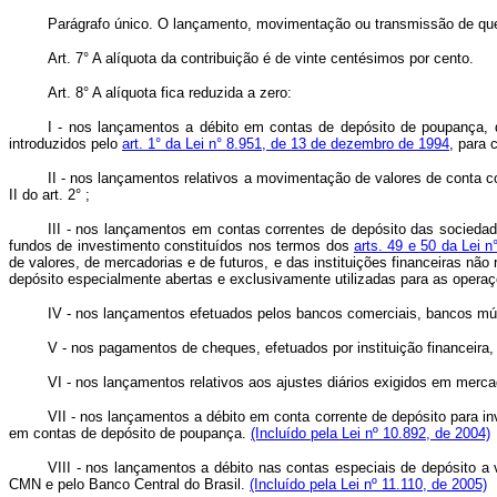
Parágrafo único. O lançamento, movimentação ou transmissão de que tr
Art. 7° A alíquota da contribuição é de vinte centésimos por cento.
Art. 8° A alíquota fica reduzida a zero:
I - nos lançamentos a débito em contas de depósito de poupança,
introduzidos pelo
art. 1° da Lei n° 8.951, de 13 de dezembro de 1994
, para 
II - nos lançamentos relativos a movimentação de valores de conta co
II do art. 2° ;
III - nos lançamentos em contas correntes de depósito das sociedades
fundos de investimento constituídos nos termos dos
arts. 49 e 50 da Lei n
de valores, de mercadorias e de futuros, e das instituições financeiras nã
depósito especialmente abertas e exclusivamente utilizadas para as operaç
IV - nos lançamentos efetuados pelos bancos comerciais, bancos múlti
V - nos pagamentos de cheques, efetuados por instituição financeira, 
VI - nos lançamentos relativos aos ajustes diários exigidos em mercad
VII - nos lançamentos a débito em conta corrente de depósito para inv
em contas de depósito de poupança.
(Incluído pela Lei nº 10.892, de 2004)
VIII - nos lançamentos a débito nas contas especiais de depósito a
CMN e pelo Banco Central do Brasil.
(Incluído pela Lei nº 11.110, de 2005)