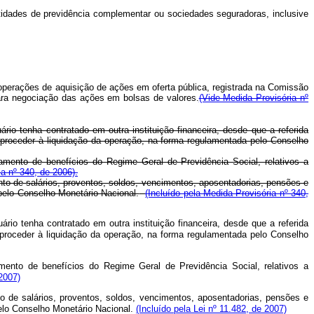
entidades de previdência complementar ou sociedades seguradoras, inclusive
e operações de aquisição de ações em oferta pública, registrada na Comissão
para negociação das ações em bolsas de valores.
(Vide Medida Provisória nº
rio tenha contratado em outra instituição financeira, desde que a referida
ue proceder à liquidação da operação, na forma regulamentada pelo Conselho
amento de benefícios do Regime Geral de Previdência Social, relativos a
ia nº 340, de 2006).
nto de salários, proventos, soldos, vencimentos, aposentadorias, pensões e
 pelo Conselho Monetário Nacional.
(Incluído pela Medida Provisória nº 340,
rio tenha contratado em outra instituição financeira, desde que a referida
ue proceder à liquidação da operação, na forma regulamentada pelo Conselho
mento de benefícios do Regime Geral de Previdência Social, relativos a
 2007)
to de salários, proventos, soldos, vencimentos, aposentadorias, pensões e
pelo Conselho Monetário Nacional.
(Incluído pela Lei nº 11.482, de 2007)