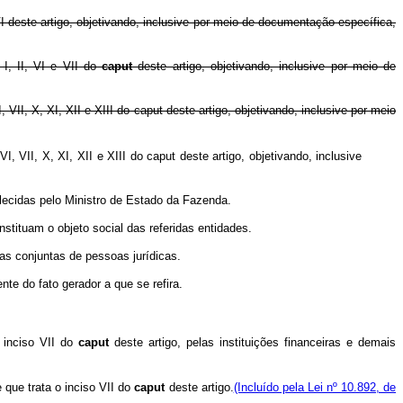
I deste artigo, objetivando, inclusive por meio de documentação específica,
I, II, VI e VII do
caput
deste artigo, objetivando, inclusive por meio de
II, X, XI, XII e XIII do caput deste artigo, objetivando, inclusive por meio
VII, X, XI, XII e XIII do caput deste artigo, objetivando, inclusive
elecidas pelo Ministro de Estado da Fazenda.
stituam o objeto social das referidas entidades.
tas conjuntas de pessoas jurídicas.
te do fato gerador a que se refira.
o inciso VII do
caput
deste artigo, pelas instituições financeiras e demais
que trata o inciso VII do
caput
deste artigo.
(Incluído pela Lei nº 10.892, de