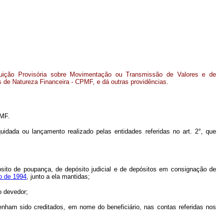
ibuição Provisória sobre Movimentação ou Transmissão de Valores e de
os de Natureza Financeira - CPMF, e dá outras providências.
PMF.
uidada ou lançamento realizado pelas entidades referidas no art. 2°, que
ósito de poupança, de depósito judicial e de depósitos em consignação de
ro de 1994
, junto a ela mantidas;
o devedor;
o tenham sido creditados, em nome do beneficiário, nas contas referidas nos