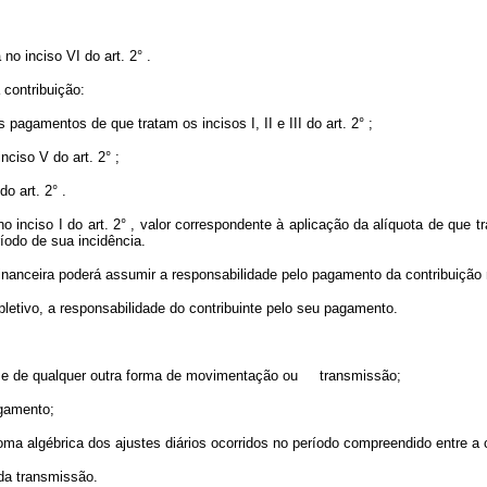
o inciso VI do art. 2° .
 contribuição:
 pagamentos de que tratam os incisos I, II e III do art. 2° ;
nciso V do art. 2° ;
o art. 2° .
 no inciso I do art. 2° , valor correspondente à aplicação da alíquota de que 
íodo de sua incidência.
o financeira poderá assumir a responsabilidade pelo pagamento da contribuição
upletivo, a responsabilidade do contribuinte pelo seu pagamento.
mento e de qualquer outra forma de movimentação ou transmissão;
pagamento;
 soma algébrica dos ajustes diários ocorridos no período compreendido entre a c
 da transmissão.