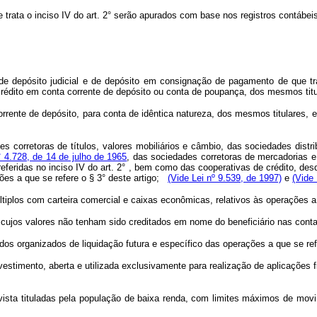
ata o inciso IV do art. 2° serão apurados com base nos registros contábeis d
 de depósito judicial e de depósito em consignação de pagamento de que 
crédito em conta corrente de depósito ou conta de poupança, dos mesmos titu
rrente de depósito, para conta de idêntica natureza, dos mesmos titulares, 
 corretoras de títulos, valores mobiliários e câmbio, das sociedades distri
° 4.728, de 14 de julho de 1965
, das sociedades corretoras de mercadorias 
o referidas no inciso IV do art. 2° , bem como das cooperativas de crédito,
ões a que se refere o § 3° deste artigo;
(Vide Lei nº 9.539, de 1997)
e
(Vide 
plos com carteira comercial e caixas econômicas, relativos às operações a q
cujos valores não tenham sido creditados em nome do beneficiário nas contas r
os organizados de liquidação futura e específico das operações a que se refer
estimento, aberta e utilizada exclusivamente para realização de aplicações fi
 vista tituladas pela população de baixa renda, com limites máximos de mov