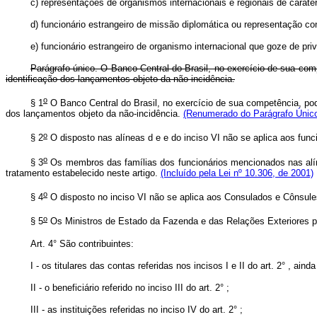
c) representações de organismos internacionais e regionais de carát
d) funcionário estrangeiro de missão diplomática ou representação co
e) funcionário estrangeiro de organismo internacional que goze de pri
Parágrafo único. O Banco Central do Brasil, no exercício de sua com
identificação dos lançamentos objeto da não incidência.
o
§ 1
O Banco Central do Brasil, no exercício de sua competência, pod
dos lançamentos objeto da não-incidência.
(Renumerado do Parágrafo Único 
o
§ 2
O disposto nas alíneas d e e do inciso VI não se aplica aos fun
o
§ 3
Os membros das famílias dos funcionários mencionados nas alí
tratamento estabelecido neste artigo.
(Incluído pela Lei nº 10.306, de 2001)
o
§ 4
O disposto no inciso VI não se aplica aos Consulados e Cônsule
o
§ 5
Os Ministros de Estado da Fazenda e das Relações Exteriores po
Art. 4° São contribuintes:
I - os titulares das contas referidas nos incisos I e II do art. 2° , ai
II - o beneficiário referido no inciso III do art. 2° ;
III - as instituições referidas no inciso IV do art. 2° ;