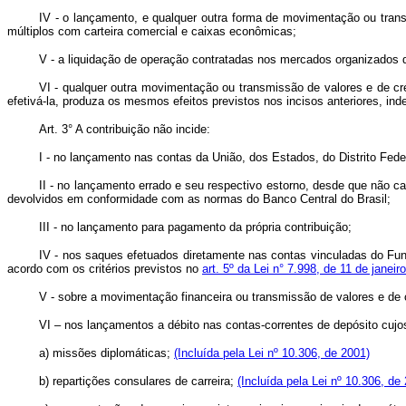
IV - o lançamento, e qualquer outra forma de movimentação ou transm
múltiplos com carteira comercial e caixas econômicas;
V - a liquidação de operação contratadas nos mercados organizados de
VI - qualquer outra movimentação ou transmissão de valores e de créd
efetivá-la, produza os mesmos efeitos previstos nos incisos anteriores, in
Art. 3° A contribuição não incide:
I - no lançamento nas contas da União, dos Estados, do Distrito Fede
II - no lançamento errado e seu respectivo estorno, desde que não
devolvidos em conformidade com as normas do Banco Central do Brasil;
III - no lançamento para pagamento da própria contribuição;
IV - nos saques efetuados diretamente nas contas vinculadas do F
acordo com os critérios previstos no
art. 5º da Lei n° 7.998, de 11 de janeir
V - sobre a movimentação financeira ou transmissão de valores e de cr
VI – nos lançamentos a débito nas contas-correntes de depósito cujos
a) missões diplomáticas;
(Incluída pela Lei nº 10.306, de 2001)
b) repartições consulares de carreira;
(Incluída pela Lei nº 10.306, de