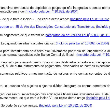
anceiras em contas de depósito de poupança não integradas a contas corrent
mentação em vigor.
(Incluido pela Lei nº 10.892, de 2004)
, de que trata o inciso VII do
caput
deste artigo:
(Incluído pela Lei nº 10.892
put
do art. 85 do Ato das Disposições Constitucionais Transitórias
;
(Incluído 
o
o em pagamento de que tratam os
parágrafos do art. 890 da Lei n
5.869, de 11 
Lei, quando sujeitas a ajustes diários.
(Incluído pela Lei nº 10.892, de 2004)
o para investimento será feito exclusivamente por meio de lançamento a dé
as as normas expedidas pelo Banco Central do Brasil.
(Incluído pela Lei nº 10
 depósito para investimento, quando não destinados à realização de aplica
rível, ou de outro instrumento de pagamento, observadas as normas expedidas
nçamentos relativos a movimentação de valores entre contas correntes de de
a Lei, quando não sujeitas a ajustes diários, integram as contas correntes d
dação, cessão ou repactuação das aplicações financeiras existentes em 30 d
investimento, de que trata o inciso VII do
caput
deste artigo.
(Incluído pela Le
 não poderão ser conjuntas.
(Incluído pela Lei nº 10.892, de 2004)