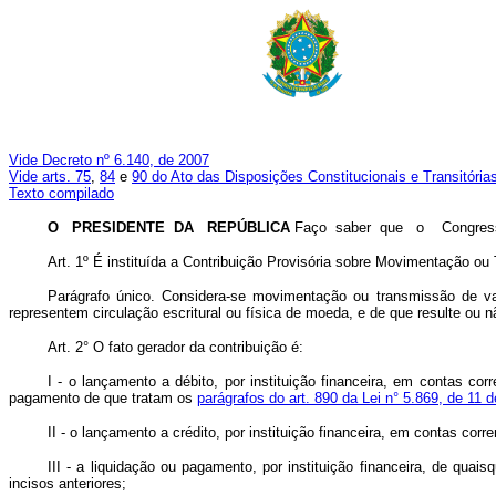
Vide Decreto nº 6.140, de 2007
Vide arts. 75
,
84
e
90 do Ato das Disposições Constitucionais e Transitória
Texto compilado
O PRESIDENTE DA REPÚBLICA
Faço saber que o Congresso 
Art. 1º É instituída a Contribuição Provisória sobre Movimentação ou
Parágrafo único. Considera-se movimentação ou transmissão de valo
representem circulação escritural ou física de moeda, e de que resulte ou nã
Art. 2° O fato gerador da contribuição é:
I - o lançamento a débito, por instituição financeira, em contas c
pagamento de que tratam os
parágrafos do art. 890 da Lei n° 5.869, de 11 d
II - o lançamento a crédito, por instituição financeira, em contas cor
III - a liquidação ou pagamento, por instituição financeira, de quai
incisos anteriores;