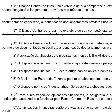
§ 1° O Banco Central do Brasil, no exercício de sua competência, exp
a identificação dos lançamentos previstos nos referidos incisos.
o
§ 1
O Banco Central do Brasil, no exercício de sua competência,
documentação específica, a identificação dos lançamentos previstos nos re
o
§ 1
O Banco Central do Brasil, no exercício de sua competência, exped
de documentação específica, a identificação dos lançamentos previstos nos
o
§ 1
O Banco Central do Brasil, no exercício de sua competência, expe
por meio de documentação específica, a identificação dos lançamentos prev
§ 2° A aplicação da alíquota zero prevista nos incisos I, II e VI de
§ 3° O disposto nos incisos III e IV deste artigo restringe-se a oper
§ 4° O disposto nos incisos I e II deste artigo não se aplica a conta
§ 5° O Ministro de Estado da Fazenda poderá estabelecer limite de val
§ 6° O disposto no inciso V deste artigo não se aplica a cheques que, 
o
§ 7
Para a realização de aplicações financeiras, é obrigatória a 
instituições autorizadas a funcionar pelo Banco Central do Brasil.
(Incluído 
o
§ 8
As aplicações financeiras serão efetivadas somente por meio de 
2004)