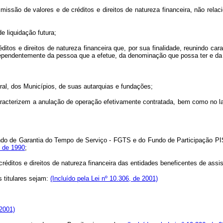
issão de valores e de créditos e direitos de natureza financeira, não rela
 liquidação futura;
itos e direitos de natureza financeira que, por sua finalidade, reunindo ca
dependentemente da pessoa que a efetue, da denominação que possa ter e da fo
ral, dos Municípios, de suas autarquias e fundações;
 caracterizem a anulação de operação efetivamente contratada, bem como no
undo de Garantia do Tempo de Serviço - FGTS e do Fundo de Participação P
o de 1990
;
éditos e direitos de natureza financeira das entidades beneficentes de assist
 titulares sejam:
(Incluído pela Lei nº 10.306, de 2001)
 2001)