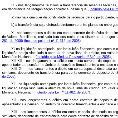
IX - nos lançamentos relativos à transferência de reservas técnicas
em decorrência de reorganização societária, desde que:
(Incluído pela Lei 
a) não haja qualquer disponibilidade de recursos para o participante,
b) a transferência seja efetuada diretamente entre planos ou entre ge
X -
nos lançamentos a débito em conta corrente de depósito de titular
de Valores Mobiliários, realizada fora dos recintos ou sistemas de negoc
281, de 2006)
(Incluído pela Lei nº 11.312, de 2006)
XI
na liquidação antecipada, por instituição financeira, por conta 
liquidação esteja vinculada à abertura de nova linha de crédito, em valor
Monetário Nacional.
-
(Incluído pela Medida Provisória nº 340, de 2006).
XII
XII - nos lançamentos a débito em conta-corrente de depósito 
aposentadoria e pensão, no âmbito de convênio firmado entre a entidade e o
XIII -
XIII - nos lançamentos a débito em conta especial destinada ao 
similares, decorrente de transferência para conta-corrente de depósito de 
de 2006).
XI - na liquidação antecipada por instituição financeira, por conta
liquidação esteja vinculada à abertura de nova linha de crédito, em valor
Monetário Nacional;
(Incluído pela Lei nº 11.482, de 2007)
XII - nos lançamentos a débito em conta corrente de depósito de
aposentadoria e pensão, no âmbito de convênio firmado entre a entidade e 
XIII - nos lançamentos a débito em conta especial destinada ao reg
similares, decorrente de transferência para conta corrente de depósito de 