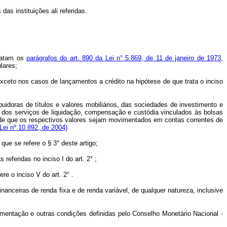
as instituições ali referidas.
tratam os
parágrafos do art. 890 da Lei n° 5.869, de 11 de janeiro de 1973
,
lares;
exceto nos casos de lançamentos a crédito na hipótese de que trata o inciso
buidoras de títulos e valores mobiliários, das sociedades de investimento e
e dos serviços de liquidação, compensação e custódia vinculados às bolsas
 desde que os respectivos valores sejam movimentados em contas correntes de
Lei nº 10.892, de 2004)
ue se refere o § 3° deste artigo;
eferidas no inciso I do art. 2° ;
e o inciso V do art. 2° .
nanceiras de renda fixa e de renda variável, de qualquer natureza, inclusive
imentação e outras condições definidas pelo Conselho Monetário Nacional -