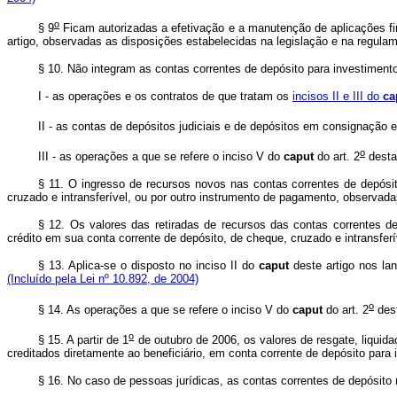
o
§ 9
Ficam autorizadas a efetivação e a manutenção de aplicações fin
artigo, observadas as disposições estabelecidas na legislação e na regula
§ 10. Não integram as contas correntes de depósito para investimento
I - as operações e os contratos de que tratam os
incisos II e III do
ca
II - as contas de depósitos judiciais e de depósitos em consignaçã
o
III - as operações a que se refere o inciso V do
caput
do art. 2
desta 
§ 11. O ingresso de recursos novos nas contas correntes de depósit
cruzado e intransferível, ou por outro instrumento de pagamento, observad
§ 12. Os valores das retiradas de recursos das contas correntes de
crédito em sua conta corrente de depósito, de cheque, cruzado e intransfe
§ 13. Aplica-se o disposto no inciso II do
caput
deste artigo nos la
(Incluído pela Lei nº 10.892, de 2004)
o
§ 14. As operações a que se refere o inciso V do
caput
do art. 2
dest
o
§ 15. A partir de 1
de outubro de 2006, os valores de resgate, liqui
creditados diretamente ao beneficiário, em conta corrente de depósito para 
§ 16. No caso de pessoas jurídicas, as contas correntes de depósito