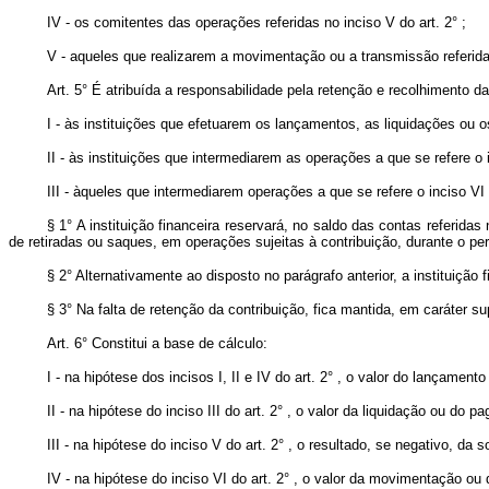
IV - os comitentes das operações referidas no inciso V do art. 2° ;
V - aqueles que realizarem a movimentação ou a transmissão referida n
Art. 5° É atribuída a responsabilidade pela retenção e recolhimento da
I - às instituições que efetuarem os lançamentos, as liquidações ou os
II - às instituições que intermediarem as operações a que se refere o i
III - àqueles que intermediarem operações a que se refere o inciso VI d
§ 1° A instituição financeira reservará, no saldo das contas referidas
de retiradas ou saques, em operações sujeitas à contribuição, durante o per
§ 2° Alternativamente ao disposto no parágrafo anterior, a instituiçã
§ 3° Na falta de retenção da contribuição, fica mantida, em caráter s
Art. 6° Constitui a base de cálculo:
I - na hipótese dos incisos I, II e IV do art. 2° , o valor do lança
II - na hipótese do inciso III do art. 2° , o valor da liquidação ou do 
III - na hipótese do inciso V do art. 2° , o resultado, se negativo, da
IV - na hipótese do inciso VI do art. 2° , o valor da movimentação ou