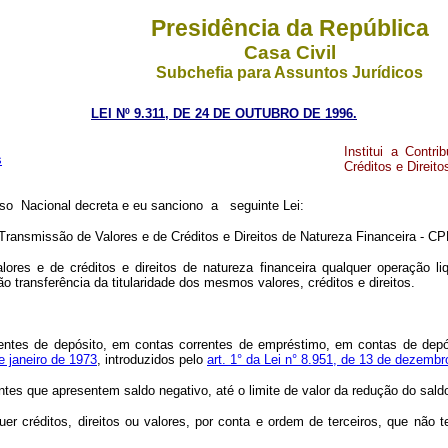
Presidência da República
Casa Civil
Subchefia para Assuntos Jurídicos
LEI Nº 9.311, DE 24 DE OUTUBRO DE 1996.
Institui a Contr
s
Créditos e Direit
Nacional decreta e eu sanciono a seguinte Lei:
 Transmissão de Valores e de Créditos e Direitos de Natureza Financeira - C
res e de créditos e direitos de natureza financeira qualquer operação liq
o transferência da titularidade dos mesmos valores, créditos e direitos.
orrentes de depósito, em contas correntes de empréstimo, em contas de dep
e janeiro de 1973
, introduzidos pelo
art. 1° da Lei n° 8.951, de 13 de dezemb
rentes que apresentem saldo negativo, até o limite de valor da redução do sald
squer créditos, direitos ou valores, por conta e ordem de terceiros, que nã