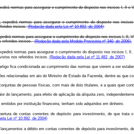
edirá normas para assegurar o cumprimento do disposto nos incisos I, II e V
 expedirá normas para assegurar o cumprimento do disposto nos incisos 
feridos incisos.
(Redação dada pela Lei nº 10.892, de 2004)
irá normas para assegurar o cumprimento do disposto nos incisos I, II, VI, V
 referidos incisos.
(Redação dada pela Medida Provisória nº 340, de 2006).
dirá normas para assegurar o cumprimento do disposto nos incisos I, II, VI, 
istos nos referidos incisos.
(Redação dada pela Lei nº 11.482, de 2007)
ste artigo fica condicionada ao cumprimento das normas que vierem a ser estab
ações relacionadas em ato do Ministro de Estado da Fazenda, dentre as que con
s conjuntas de pessoas físicas, com mais de dois titulares, e a quais quer con
or do lançamento, para efeito de aplicação da alíquota zero, independentemen
emitidos por instituição financeira, tenham sido adquiridos em dinheiro.
abertura de contas correntes de depósito para investimento, de que trata 
pela Lei nº 10.892, de 2004)
lançamentos a débito em contas correntes de depósito para investimento, de 