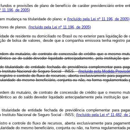
, fundos e provisões de plano de benefício de caráter previdenciário entre 
nº 11.196, de 2005)
 nem mudança na titularidade do plano; e
(Incluído pela Lei nº 11.196, de 2005)
stores de planos.
(Incluído pela Lei nº 11.196, de 2005)
idade de residente ou domiciliado no Brasil ou no exterior para liquidação d
iação de bolsa de valores, desde que a companhia emissora tenha registro 
e ordem do mutuário, de contrato de concessão de crédito que o mesmo mutuá
 idêntico ao do saldo devedor liquidado antecipadamente, pela instituição q
de titularidade de entidade fechada de previdência complementar para pag
 Instituto Nacional de Seguro Social - INSS.
-
(Incluído pela Medida Provisór
registro e controle do fluxo de recursos, aberta exclusivamente para pagame
titularidade do mesmo beneficiário, conjunta ou não, na forma regulamentada
 e ordem do mutuário, de contrato de concessão de crédito que o mesmo mutuá
 idêntico ao do saldo devedor liquidado antecipadamente pela instituição q
 titularidade de entidade fechada de previdência complementar para paga
o Instituto Nacional de Seguro Social - INSS;
(Incluído pela Lei nº 11.482, de
istro e controle do fluxo de recursos, aberta exclusivamente para pagamen
titularidade do mesmo beneficiário, conjunta ou não, na forma regulamentada 