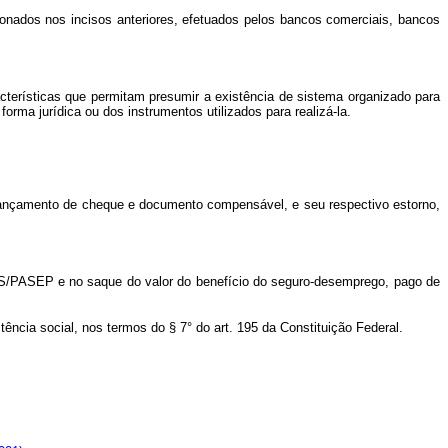
cionados nos incisos anteriores, efetuados pelos bancos comerciais, bancos
racterísticas que permitam presumir a existência de sistema organizado para
rma jurídica ou dos instrumentos utilizados para realizá-la.
 lançamento de cheque e documento compensável, e seu respectivo estorno,
IS/PASEP e no saque do valor do benefício do seguro-desemprego, pago de
ência social, nos termos do § 7° do art. 195 da Constituição Federal.