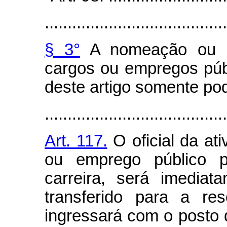
........................................
§ 3°
A nomeação ou ad
cargos ou empregos públ
deste artigo somente pod
........................................
Art. 117.
O oficial da at
ou emprego público p
carreira, será imedia
transferido para a re
ingressará com o posto 