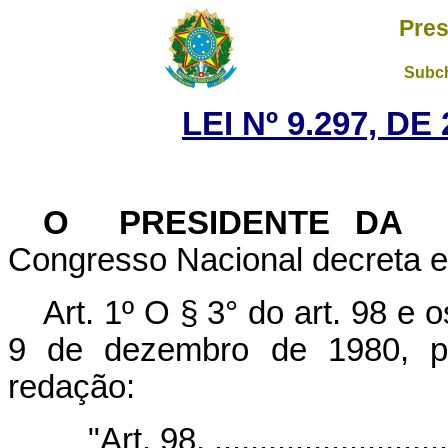
Pres
Subch
LEI Nº 9.297, D
O PRESIDENTE DA 
Congresso Nacional decreta e 
Art. 1º O § 3° do art. 98 e 
9 de dezembro de 1980, p
redação:
"Art. 98. ............................