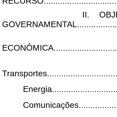
RECURSO...................................
II. OBJETIVOS
GOVERNAMENTAL.....................
INFRA-
ECONÔMICA................................
Transportes..................................
Energia...............................
Comunicações.......................