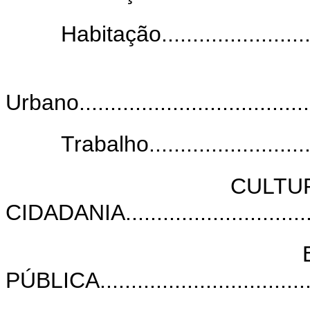
Habitação............................
Urbano.......................................
Trabalho.............................
CULTU
CIDADANIA...............................
PÚBLICA....................................