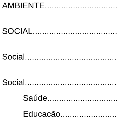
AMBIENTE....................................
SOCIAL......................................
Social........................................
Social........................................
Saúde................................
Educação.............................