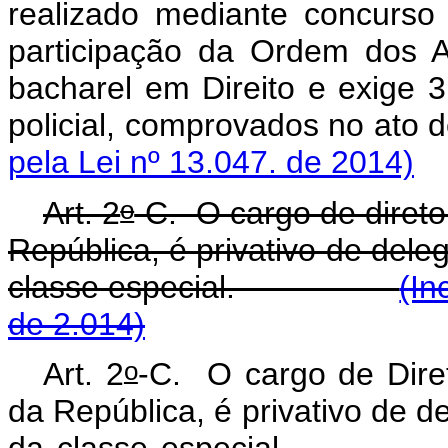
realizado mediante concurso 
participação da Ordem dos A
bacharel em Direito e exige 3 
policial, comprovados 
pela Lei nº 13.047. de 2014)
o
Art. 2
-C. O cargo de diret
República, é privativo de dele
classe especial.
(In
de 2.014)
o
Art. 2
-C. O cargo de Dire
da República, é privativo de d