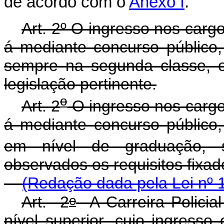
de acordo com o
Anexo I
.
Art. 2º O ingresso nos cargo
á mediante concurso público,
sempre na segunda classe, o
legislação pertinente.
o
Art. 2
O ingresso nos cargos
á mediante concurso público,
em nível de graduação,
observados os requisitos f
(Redação dada pela Lei nº 
o
Art. 2
A Carreira Policia
nível superior, cujo ingresso