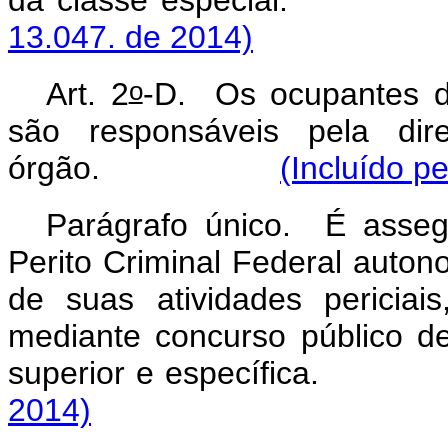
da classe espe
13.047. de 2014)
o
Art. 2
-D. Os ocupantes do
são responsáveis pela dire
órgão.
(Incluído p
Parágrafo único. É asse
Perito Criminal Federal autono
de suas atividades periciai
mediante concurso público de
superior e específi
2014)