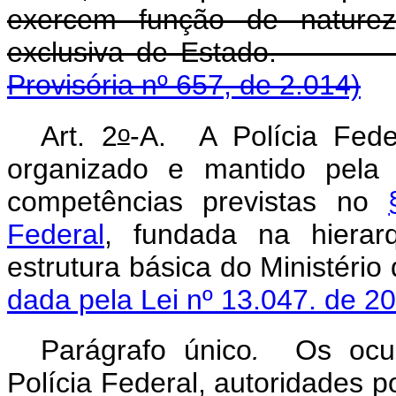
exercem função de natureza
exclusiva de 
Provisória nº 657, de 2.014)
o
Art. 2
-A. A Polícia Fede
organizado e mantido pela 
competências previstas no
Federal
, fundada na hierarq
estrutura básica do Mi
dada pela Lei nº 13.047. de 2
Parágrafo único
.
Os ocu
Polícia Federal, autoridades po