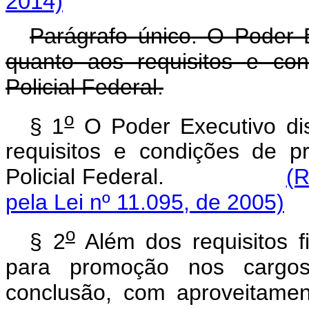
2014)
Parágrafo único. O Poder 
quanto aos requisitos e co
Policial Federal.
o
§ 1
O Poder Executivo di
requisitos e condições de 
Policial Federal.
(
pela Lei nº 11.095, de 2005)
o
§ 2
Além dos requisitos f
para promoção nos cargos 
conclusão, com aproveitamen