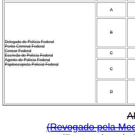
A
B
Delegado de Polícia Federal
Perito Criminal Federal
Censor Federal
C
Escrivão de Polícia Federal
Agente de Polícia Federal
Papiloscopista Policial Federal
C
D
A
(Revogado pela Medi