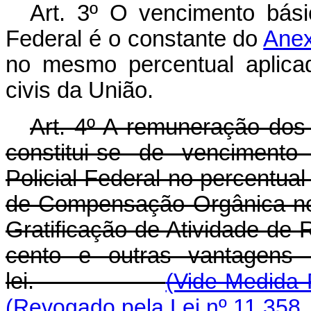
Art. 3º O vencimento bási
Federal é o constante do
Anex
no mesmo percentual aplica
civis da União.
Art. 4º A remuneração dos 
constitui-se de vencimento 
Policial Federal no percentual
de Compensação Orgânica no 
Gratificação de Atividade de 
cento e outras vantagens 
lei.
(Vide Medida 
(Revogado pela Lei nº 11.358,