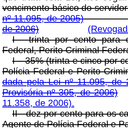
vencimento básico do 
nº 11.095, de 2005)
de 2006)
(Revogado
I - trinta por cento para
Federal, Perito Criminal Feder
I – 35% (trinta e cinco por
Polícia Federal e Perit
dada pela Lei nº 11.095, de 
Provisória nº 305, de 2006)
11.358, de 2006).
II - dez por cento para os c
Agente de Polícia Federal e Pa