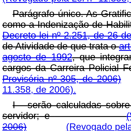
Parágrafo único. As Gratifi
como a Indenização de Habilita
Decreto-lei nº 2.251, de 26 d
de Atividade de que trata o
ar
agosto de 1992
, que integr
cargos da Carreira P
Provisória nº 305, de 2006)
11.358, de 2006).
I - serão calculadas sobr
servidor; e
2006)
(Revogado pela