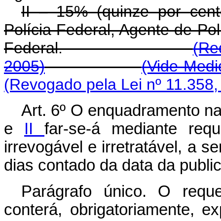
II – 15% (quinze por cen
Polícia Federal, Agente de Polí
Federal.
(Re
2005)
(Vide Medi
(Revogado pela Lei nº 11.358,
Art. 6º O enquadramento na
e
II
far-se-á mediante req
irrevogável e irretratável, a 
dias contado da data da publi
Parágrafo único. O requ
conterá, obrigatoriamente, e