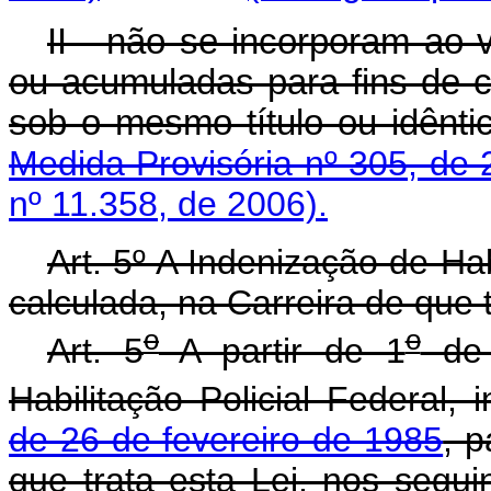
II - não se incorporam ao
ou acumuladas para fins de c
sob o mesmo título o
Medida Provisória nº 305, de 
nº 11.358, de 2006).
Art. 5º A Indenização de Hab
calculada, na Carreira de que t
o
o
Art. 5
A partir de 1
de 
Habilitação Policial Federal, 
de 26 de fevereiro de 1985
, p
que trata esta Lei, nos segui