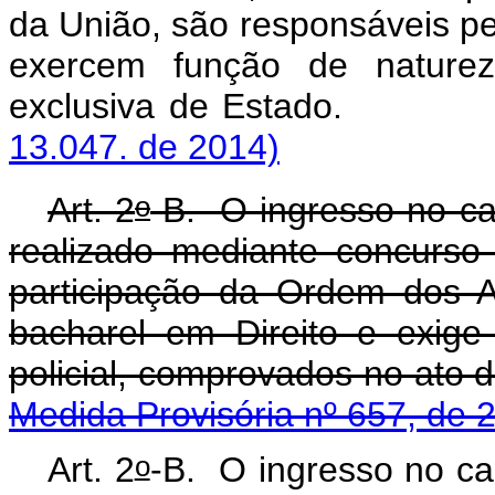
da União, são responsáveis pe
exercem função de natureza
exclusiva de Es
13.047. de 2014)
o
Art. 2
-B. O ingresso no ca
realizado mediante concurso 
participação da Ordem dos A
bacharel em Direito e exige 
policial, comprovados
Medida Provisória nº 657, de 
o
Art. 2
-B. O ingresso no ca