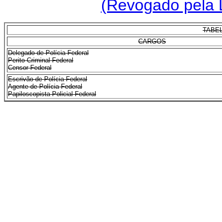
(Revogado pela L
TABE
CARGOS
Delegado de Polícia Federal
Perito Criminal Federal
Censor Federal
Escrivão de Polícia Federal
Agente de Polícia Federal
Papiloscopista Policial Federal