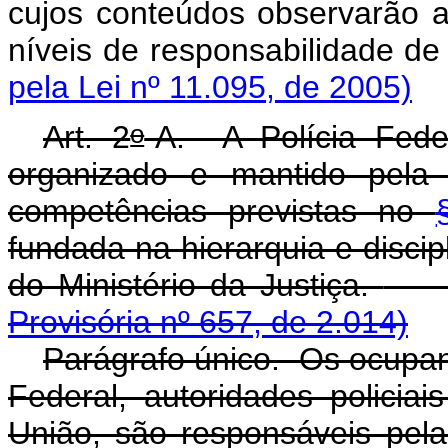
cujos conteúdos observarão a
níveis de responsabili
pela Lei nº 11.095, de 2005)
o
Art. 2
-A. A Polícia Fede
organizado e mantido pela 
competências previstas no
fundada na hierarquia e discipl
do Ministério da Justiça.
Provisória nº 657, de 2.014)
Parágrafo único. Os ocupan
Federal, autoridades policiai
União, são responsáveis pela