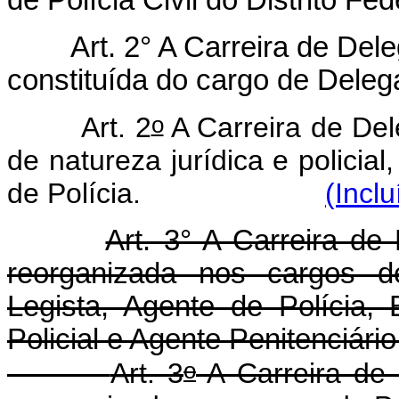
de Polícia Civil do Distrito Fed
Art. 2° A Carreira de Dele
constituída do cargo de Deleg
o
Art. 2
A Carreira de Dele
de natureza jurídica e policia
de Polícia.
(Incl
Art. 3° A Carreira de P
reorganizada nos cargos de
Legista, Agente de Polícia, 
Policial e Agente Penitenciário
o
Art. 3
A Carreira de P