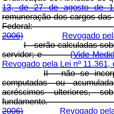
13, de 27 de agosto de 1
remuneração dos cargos das Ca
Federal:
2006)
Revogado pela
I - serão calculadas so
servidor; e
(Vide Medid
Revogado pela Lei nº 11.361, 
II - não se inco
computadas ou acumulad
acréscimos ulteriores, s
fundamento
2006)
Revogado pela 