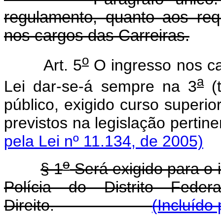
regulamento, quanto aos req
nos cargos das Carreiras.
o
Art. 5
O ingresso nos ca
a
Lei dar-se-á sempre na 3
(t
público, exigido curso superio
previstos na legisla
pela Lei nº 11.134, de 2005)
o
§ 1
Será exigido para o 
Polícia do Distrito Fed
Direito.
(Incluído