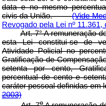
data e no mesmo percentual
civis da União.
(Vide Med
Revogado pela Lei nº 11.361, 
Art. 7° A remuneração do
esta Lei constitui-se de v
Atividade Policial no percen
Gratificação de Compensação
setenta por cento, Gratif
percentual de cento e seten
caráter pessoal defin
2003)
o
Art. 7
A remuneração dos