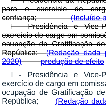
I - Presidência da Repúbli
para o exercício de ca
confiança;
(Incluído 
I - Presidência e Vice-
exercício de cargo em comiss
ocupação de Gratificação d
República;
(Redação dada 
2020)
produção de efeito
I - Presidência e Vice-
exercício de cargo em comiss
ocupação de Gratificação d
República;
(Redação dada