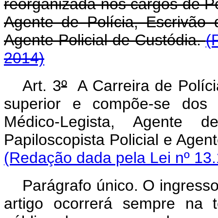
reorganizada nos cargos de Per
Agente de Polícia, Escrivão d
Agente Policial de Custódia.
(
2014)
Art. 3
º
A Carreira de Polícia
superior e compõe-se dos c
Médico-Legista, Agente de
Papiloscopista Policial 
(Redação dada pela Lei nº 13.
Parágrafo único. O ingresso
artigo ocorrerá sempre na t