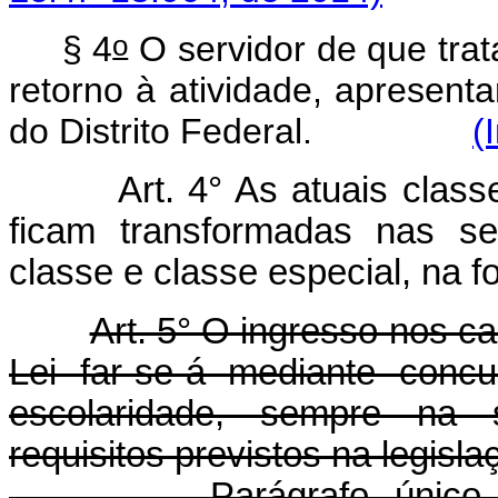
o
§ 4
O servidor de que trat
retorno à atividade, apresentar
do Distrito Federal.
(
Art. 4° As atuais clas
ficam transformadas nas se
classe e classe especial, na 
Art. 5° O ingresso nos ca
Lei far-se-á mediante conc
escolaridade, sempre na 
requisitos previstos na legisla
Parágrafo único