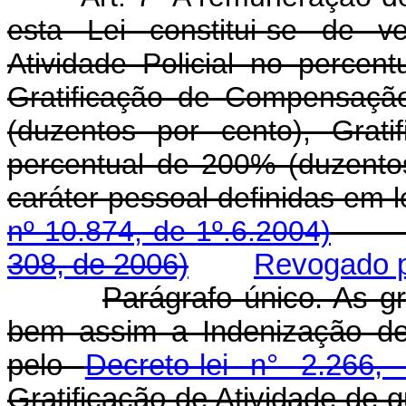
esta Lei constitui-se de v
Atividade Policial no percen
Gratificação de Compensaçã
(duzentos por cento), Grat
percentual de 200% (duzento
caráter pessoal definid
nº 10.874, de 1º.6.2004)
308, de 2006)
Revogado pe
Parágrafo único. As gr
bem assim a Indenização de Ha
pelo
Decreto-lei n° 2.266
Gratificação de Atividade de q