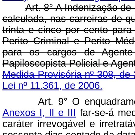
Art. 8° A Indenização de 
calculada, nas carreiras de qu
trinta e cinco por cento par
Perito Criminal e Perito Méd
para os cargos de Agente d
Papiloscopista Policial
Medida Provisória nº 308, de
Lei nº 11.361, de 2006.
Art. 9° O enquadram
Anexos I, II e III
far-se-á med
caráter irrevogável e irretra