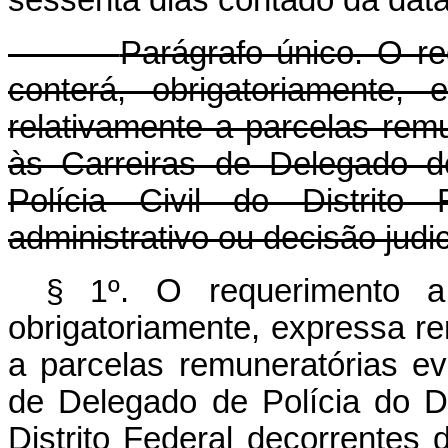
sessenta dias contado da data
Parágrafo único. O re
conterá, obrigatoriamente,
relativamente a parcelas rem
às Carreiras de Delegado de
Polícia Civil do Distrito 
administrativo ou decisão judic
§ 1º
. O requerimento a
obrigatoriamente, expressa re
a parcelas remuneratórias ev
de Delegado de Polícia do Dis
Distrito Federal decorrentes d