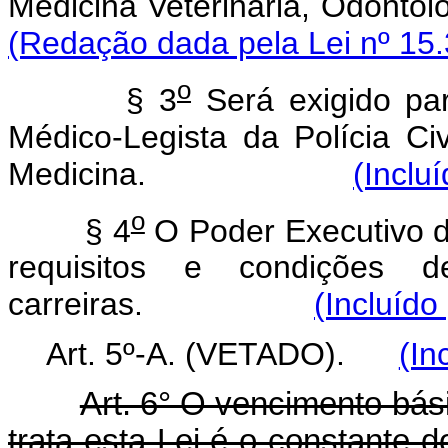
Medicina Veterinária, Odontol
(Redação dada pela Lei nº 15.
o
§ 3
Será exigido par
Médico-Legista da Polícia Civ
Medicina.
(Inclu
o
§ 4
O Poder Executivo d
requisitos e condições 
carreiras.
(Incluído
Art. 5º-A. (VETADO).
(In
Art. 6° O vencimento bás
trata esta Lei é o constante 