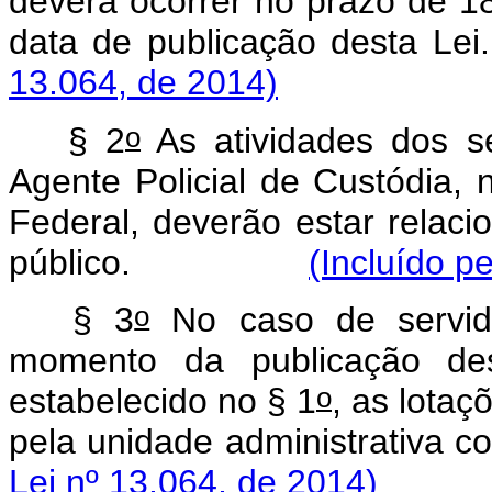
deverá ocorrer no prazo de 18
data de publicação 
13.064, de 2014)
o
§ 2
As atividades dos s
Agente Policial de Custódia, n
Federal, deverão estar relaci
público.
(Incluído p
o
§ 3
No caso de servido
momento da publicação des
o
estabelecido no § 1
, as lota
pela unidade administr
Lei nº 13.064, de 2014)