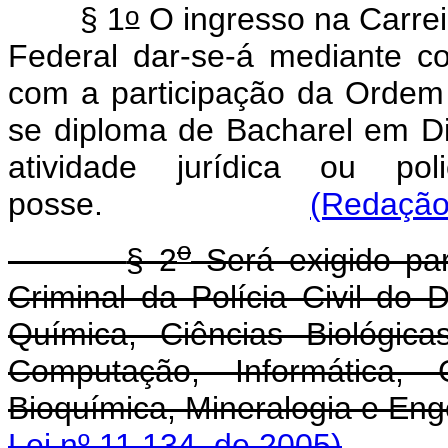
o
§ 1
O ingresso na Carreir
Federal dar-se-á mediante co
com a participação da Ordem 
se diploma de Bacharel em Dir
atividade jurídica ou po
posse.
(Redação 
o
§ 2
Será exigido par
Criminal da Polícia Civil do D
Química, Ciências Biológica
Computação, Informática, G
Bioquímica, Mineralog
Lei nº 11.134, de 2005)