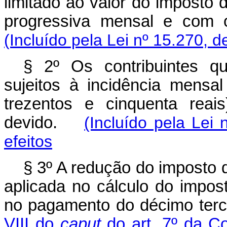
limitado ao valor do imposto
progressiva mensal e com o
(Incluído pela Lei nº 15.270, d
§ 2º Os contribuintes qu
sujeitos à incidência mensal
trezentos e cinquenta reai
devido.
(Incluído pela Lei
efeitos
§ 3º A redução do imposto 
aplicada no cálculo do impos
no pagamento do décimo terce
VIII do
caput
do art. 7º da Co