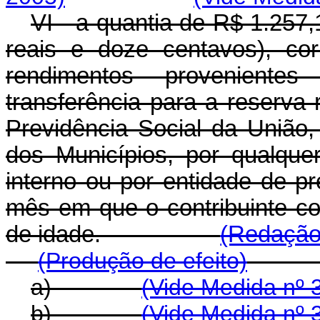
VI - a quantia de R$ 1.257,
reais e doze centavos), co
rendimentos proveniente
transferência para a reserva
Previdência Social da União,
dos Municípios, por qualquer
interno ou por entidade de pr
mês em que o contribuinte co
de idade.
(Redação 
(Produção de efeito)
a)
(Vide Medida nº 
b)
(Vide Medida nº 