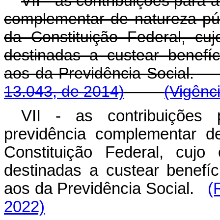
VII - as contribuições para
complementar de natureza púb
da Constituição Federal, cuj
destinadas a custear benef
aos da Previdência S
13.043, de 2014)
(Vigênc
VII - as contribuições
previdência complementar d
Constituição Federal, cujo
destinadas a custear benef
aos da Previdência Social.
(
2022)