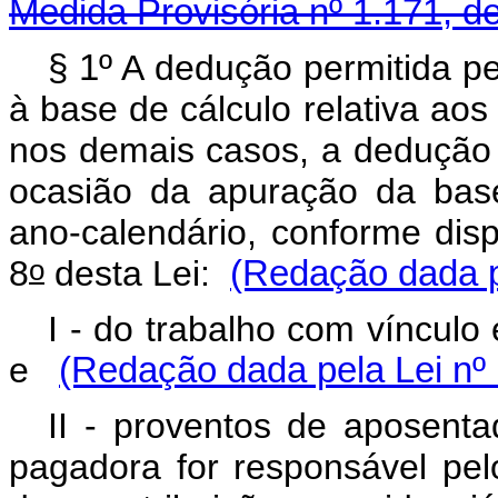
Medida Provisória nº 1.171, d
§ 1º
A dedução permitida pel
à base de cálculo relativa ao
nos demais casos, a dedução d
ocasião da apuração da bas
ano-calendário, conforme dis
o
8
desta Lei:
(Redação dada p
I - do trabalho com vínculo
e
(Redação dada pela Lei nº 
II - proventos de aposenta
pagadora for responsável pe