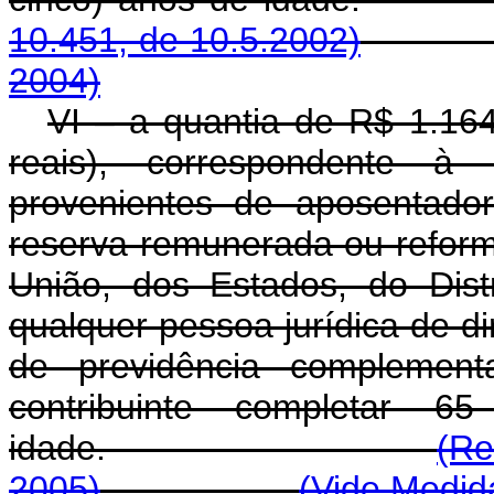
10.451, de 10.5.2002)
2004)
VI – a quantia de R$ 1.164
reais), correspondente à 
provenientes de aposentador
reserva remunerada ou reform
União, dos Estados, do Dist
qualquer pessoa jurídica de dir
de previdência complemen
contribuinte completar 
idade.
(Re
2005)
(Vide Medida