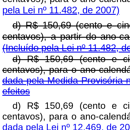
pela Lei nº 11.482, de 2007)
d) R$ 150,69 (cento e ci
centavos), a partir d
(Incluído pela Lei nº 11.482, d
d) R$ 150,69 (cento e c
centavos), para o ano
dada pela Medida Provisória 
efeitos
d) R$ 150,69 (cento e c
centavos), para o ano
dada pela Lei nº 12.469, de 2