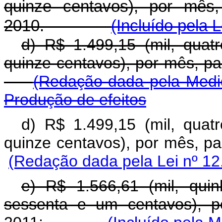
quinze centavos), por mês,
2010.
(Incluído pela 
d) R$ 1.499,15 (mil, quat
quinze centavos), por mês,
(Redação dada pela Medid
Produção de efeitos
d) R$ 1.499,15 (mil, quat
quinze centavos), por mês,
(Redação dada pela Lei nº 12
e) R$ 1.566,61 (mil, qui
sessenta e um centavos), p