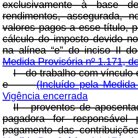
exclusivamente à base de 
rendimentos, assegurada, 
valores pagos a esse título,
cálculo do imposto devido no
na alínea “e” do inciso II d
Medida Provisória nº 1.171, d
I - do trabalho com vínculo
e
(Incluído pela Medida
Vigência encerrada
II - proventos de aposenta
pagadora for responsável 
pagamento das contribuiçõ