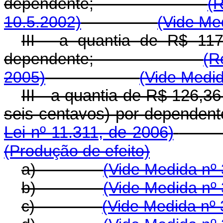
dependente;
(R
10.5.2002)
(Vide Me
III - a quantia de R$ 117
dependente;
(R
2005)
(Vide Medid
III - a quantia de R$ 126,36 
seis centavos) por 
Lei nº 11.311, de 2006)
(Produção de efeito)
a)
(Vide Medida nº 
b)
(Vide Medida nº 
c)
(Vide Medida nº 