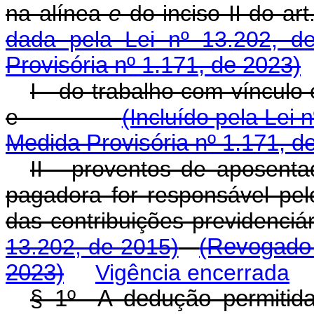
na alínea
e
do inciso II do art
dada pela Lei nº 13.202, d
Provisória nº 1.171, de 2023)
I - do trabalho com vínculo
e
(Incluído pela Lei 
Medida Provisória nº 1.171, d
II - proventos de aposenta
pagadora for responsável pe
das contribuições previdenciár
13.202, de 2015)
(Revogado 
2023)
Vigência encerrada
§ 1º A dedução permitid