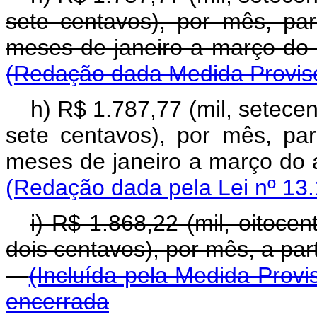
sete centavos), por mês, pa
meses de janeiro a março
(Redação dada Medida Provisó
h) R$ 1.787,77 (mil, setecen
sete centavos), por mês, pa
meses de janeiro a março
(Redação dada pela Lei nº 13.
i) R$ 1.868,22 (mil, oitocen
dois centavos), por mês, a 
(Incluída pela Medida Provi
encerrada