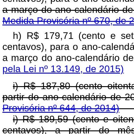
a março do ano-calendário d
Medida Provisória nº 670, de 
h) R$ 179,71 (cento e se
centavos),
para o ano-calendá
a março do ano-calend
pela Lei nº 13.149, de 2015)
i) R$ 187,80 (cento oitent
partir do ano-calendário de 
Provisória nº 644, de 2014)
i) R$ 189,59 (cento e oite
centavos), a partir do mê