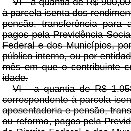
VI - a quantia de R$ 900,00
à parcela isenta dos rendimen
pensão, transferência para
pagos pela Previdência Social
Federal e dos Municípios, por
público interno, ou por entidad
mês em que o contribuinte c
idade
.
VI - a quantia de R$ 1.058
correspondente à parcela ise
aposentadoria e pensão, tran
ou reforma, pagos pela Previd