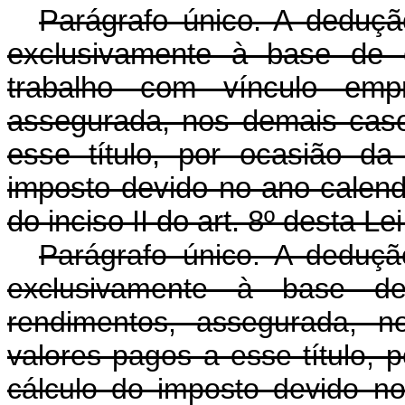
Parágrafo único. A dedução
exclusivamente à base de c
trabalho com vínculo empr
assegurada, nos demais cas
esse título, por ocasião d
imposto devido no ano-calend
do inciso II do art. 8º desta Lei
Parágrafo único. A dedução
exclusivamente à base de 
rendimentos, assegurada, 
valores pagos a esse título,
cálculo do imposto devido no