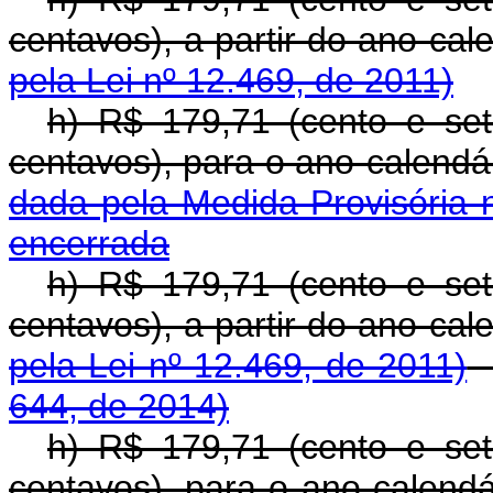
centavos), a partir do a
pela Lei nº 12.469, de 2011)
h) R$ 179,71 (cento e se
centavos), para o ano-
dada pela Medida Provisória 
encerrada
h) R$ 179,71 (cento e se
centavos), a partir do a
pela Lei nº 12.469, de 2011)
644, de 2014)
h) R$ 179,71 (cento e se
centavos), para o ano-calend