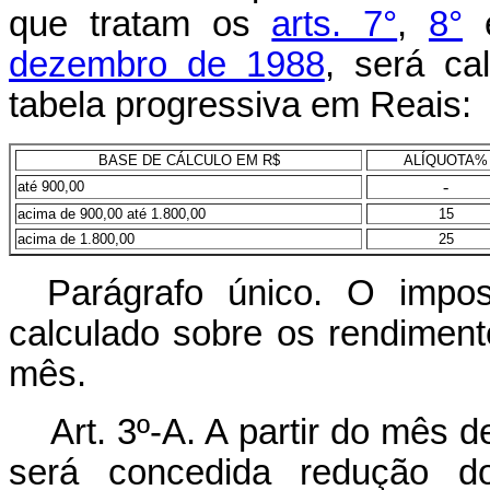
que tratam os
arts. 7°
,
8°
dezembro de 1988
, será ca
tabela progressiva em Reais:
BASE DE CÁLCULO EM R$
ALÍQUOTA%
-
até 900,00
acima de 900,00 até 1.800,00
15
acima de 1.800,00
25
Parágrafo único. O impos
calculado sobre os rendimen
mês.
Art. 3º-A. A partir do mês 
será concedida redução d