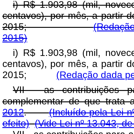
i) R$ 1.903,98 (mil, novec
centavos), por mês, a partir 
2015;
(Redação
2015)
i) R$ 1.903,98 (mil, novec
centavos), por mês, a partir 
2015;
(Redação dada pel
VII - as contribuições 
complementar de que trata
2012
.
(Incluído pela Lei 
efeito)
(Vide Lei nº 13.043, d