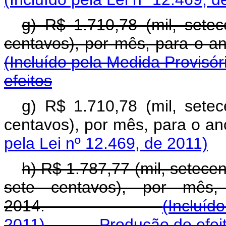
g) R$ 1.710,78 (mil, setec
centavos), por mês, pa
(Incluído pela Medida Provisór
efeitos
g) R$ 1.710,78 (mil, setec
centavos), por mês, para o
pela Lei nº 12.469, de 2011)
h) R$ 1.787,77 (mil, setecen
sete centavos), por mês,
2014.
(Incluíd
2011)
Produção de efei