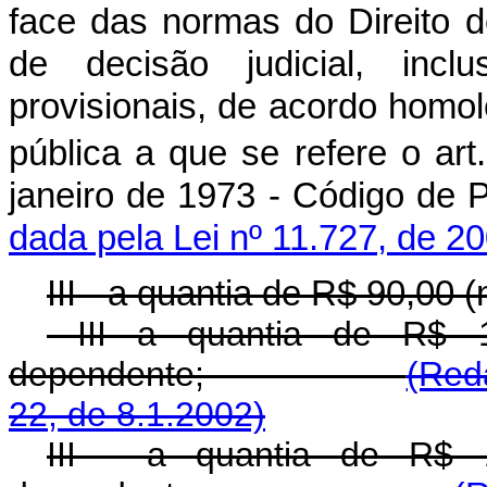
face das normas do Direito 
de decisão judicial, incl
provisionais, de acordo homol
pública a que se refere o art
janeiro de 1973 - Códig
dada pela Lei nº 11.727, de 2
III - a quantia de R$ 90,00 
III a quantia de R$ 10
dependente;
(Red
22, de 8.1.2002)
III - a quantia de R$ 1