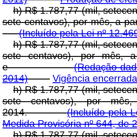
h) R$ 1.787,77 (mil, setecen
sete centavos), por mês, a 
(Incluído pela Lei nº 12.46
h) R$ 1.787,77 (mil, setecen
sete centavos), por mês, a
e
(Redação dada
2014)
Vigência encerrad
h) R$ 1.787,77 (mil, setecen
sete centavos), por mês,
2014.
(Incluído pela 
Medida Provisória nº 644, de 
h) R$ 1.787,77 (mil, setecen