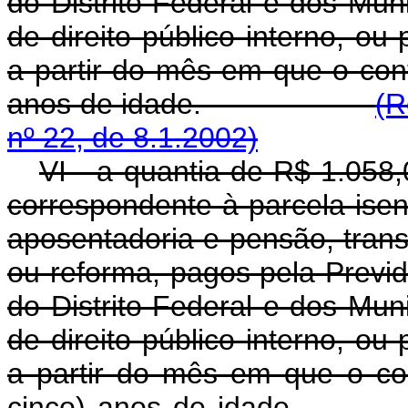
do Distrito Federal e dos Muni
de direito público interno, ou
a partir do mês em que o cont
anos de idade.
(R
nº 22, de 8.1.2002)
VI - a quantia de R$ 1.058,
correspondente à parcela ise
aposentadoria e pensão, tran
ou reforma, pagos pela Previd
do Distrito Federal e dos Muni
de direito público interno, ou
a partir do mês em que o con
cinco) anos de i