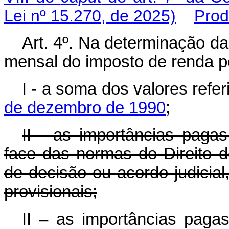
Lei nº 15.270, de 2025)
Prod
Art. 4º. Na determinação da
mensal do imposto de renda p
I - a soma dos valores refe
de dezembro de 1990
;
II - as importâncias pagas
face das normas do Direito 
de decisão ou acordo judicial
provisionais;
II – as importâncias pagas