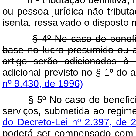
II - tributação definitiva
ou pessoa jurídica não tributa
isenta, ressalvado o disposto n
§ 4º No caso de benefi
base no lucro presumido ou ar
artigo serão adicionados à
adicional previsto no § 1º do ar
nº 9.430, de 1996)
§ 5º No caso de benefici
serviços, submetida ao regime
do Decreto-Lei nº 2.397, de
poderá ser compensado com 