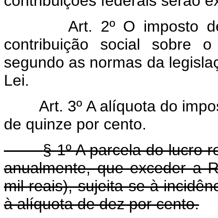
contribuições federais serão 
Art. 2º O imposto d
contribuição social sobre o
segundo as normas da legislaç
Lei.
Art. 3º A alíquota do imp
de quinze por cento.
§ 1º A parcela do lucro 
anualmente, que exceder a R
mil reais), sujeita-se à incidê
à alíquota de dez por cento.