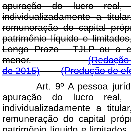
apuração do lucro real,
individualizadamente a titula
remuneração do capital próp
patrimônio líquido e limitado
Longo Prazo - TJLP ou a ci
menor.
(Redação 
de 2015)
(Produção de efe
Art. 9º A pessoa jurí
apuração do lucro real,
individualizadamente a titula
remuneração do capital próp
patrimônio líquido e limitados