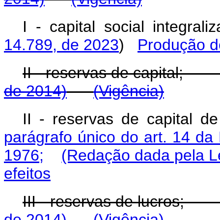
I - capital social integra
14.789, de 2023
)
Produção de
II - reservas de cap
de 2014)
(Vigência)
II - reservas de capital 
parágrafo único do art. 14 da
1976;
(Redação dada pela Le
efeitos
III - reservas de lu
de 2014)
(Vigência)