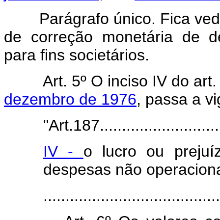
Parágrafo único. Fica ved
de correção monetária de de
para fins societários.
Art. 5º O inciso IV do art
dezembro de 1976
, passa a v
"Art.187.............................
IV -
o lucro ou prejuí
despesas não operaciona
.......................................