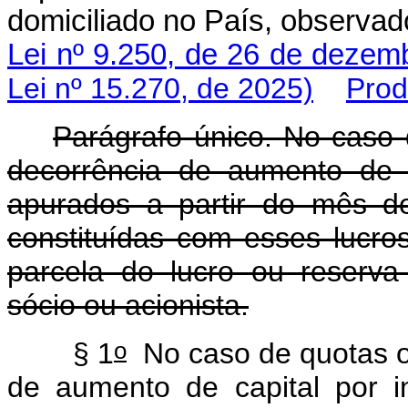
domiciliado no País, observad
Lei nº 9.250, de 26 de dezem
Lei nº 15.270, de 2025)
Prod
Parágrafo único. No caso 
decorrência de aumento de c
apurados a partir do mês d
constituídas com esses lucros
parcela do lucro ou reserva
sócio ou acionista.
o
§ 1
No caso de quotas ou
de aumento de capital por i