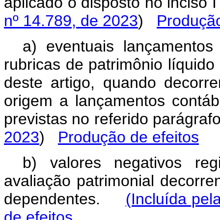
aplicado o disposto no inciso 
nº 14.789, de 2023
)
Produção
a) eventuais lançamentos
rubricas de patrimônio líquido
deste artigo, quando decor
origem a lançamentos contábe
previstas no referido parágraf
2023
)
Produção de efeitos
b) valores negativos re
avaliação patrimonial decorren
dependentes.
(Incluída pel
de efeitos