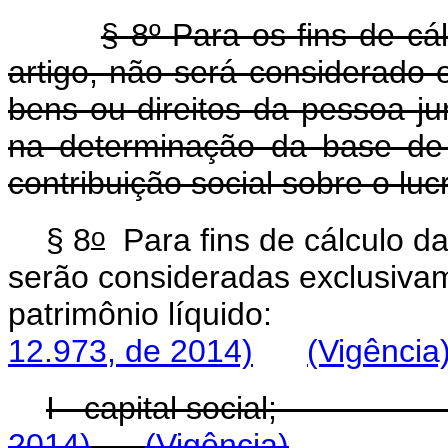
§ 8º Para os fins de cá
artigo, não será considerado 
bens ou direitos da pessoa jur
na determinação da base de
contribuição social sobre o lucr
o
§ 8
Para fins de cálculo da
serão consideradas exclusiva
patrimônio líquid
12.973, de 2014)
(Vigência
I - capital social;
2014)
(Vigência)