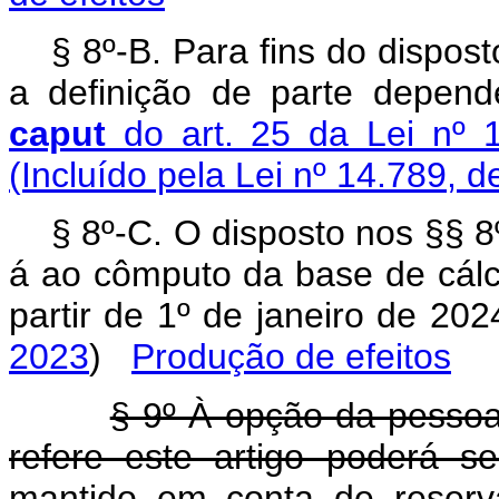
§ 8º-B. Para fins do dispost
a definição de parte depend
caput
do art. 25 da Lei nº 
(Incluído pela Lei nº 14.789, 
§ 8º-C. O disposto nos §§ 8º
á ao cômputo da base de cálcu
partir de 1º de janeiro de 20
2023
)
Produção de efeitos
§ 9º À opção da pessoa 
refere este artigo poderá se
mantido em conta de reserv