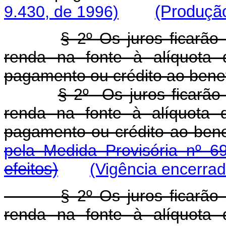
9.430, de 1996)
(Produção
§ 2º Os juros ficarão
renda na fonte à alíquota 
pagamento ou crédito ao benefi
§ 2
º
Os juros ficarão 
renda na fonte à alíquota 
pagamento ou crédito ao benef
pela Medida Provisória nº 6
efeitos)
(Vigência encerrad
§ 2º Os juros ficarão
renda na fonte à alíquota 