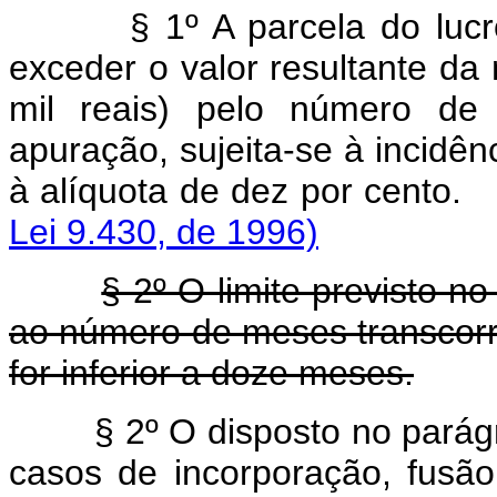
§ 1º A parcela do lucr
exceder o valor resultante da 
mil reais) pelo número de
apuração, sujeita-se à incidên
à alíquota de dez 
Lei 9.430, de 1996)
§ 2º O limite previsto no
ao número de meses transcorr
for inferior a doze meses.
§ 2º O disposto no parágr
casos de incorporação, fusã