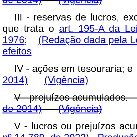
III - reservas de lucros, ex
que trata o
art. 195-A da L
1976;
(Redação dada pela Le
efeitos
IV - ações em tesouraria;
2014)
(Vigência)
V - prejuízos acumul
de 2014)
(Vigência)
V - lucros ou prejuízos a