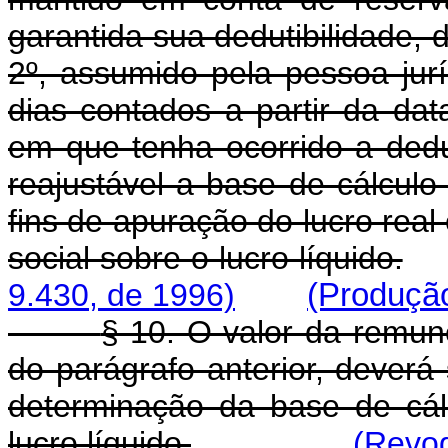
garantida sua dedutibilidade, 
2º, assumido pela pessoa jurí
dias contados a partir da da
em que tenha ocorrido a dedu
reajustável a base de cálcul
fins de apuração do lucro real
social sobre o lucro líquido.
9.430, de 1996)
(Produção
§ 10. O valor da remun
do parágrafo anterior, deverá 
determinação da base de cálc
lucro líquido.
(Revog