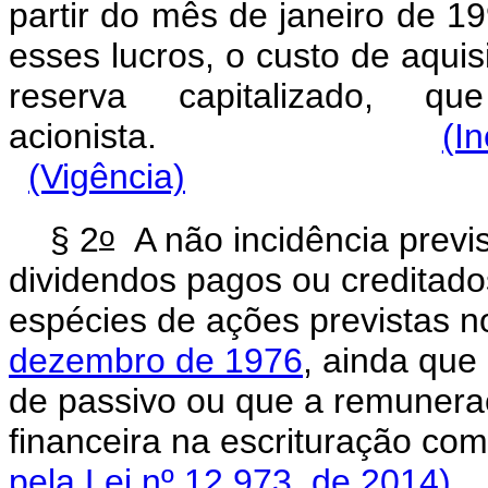
partir do mês de janeiro de 1
esses lucros, o custo de aquis
reserva capitalizado, 
acionista.
(I
(Vigência)
o
§ 2
A não incidência previ
dividendos pagos ou creditados
espécies de ações previstas 
dezembro de 1976
, ainda que
de passivo ou que a remunera
financeira na escrit
pela Lei nº 12.973, de 2014)