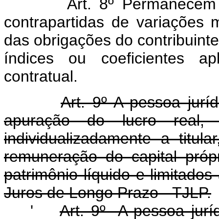
Art. 8º Permanecem
contrapartidas de variações m
das obrigações do contribuint
índices ou coeficientes ap
contratual.
Art. 9º A pessoa jurí
apuração do lucro real,
individualizadamente a titula
remuneração do capital próp
patrimônio líquido e limitados
Juros de Longo Prazo - TJLP.
'
Art. 9º A pessoa jurí