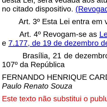
desta Lei, será vedada aos at
no citado dispositivo.
(Revogad
Art. 3º Esta Lei entra em
Art. 4º Revogam-se as
Le
e
7.177, de 19 de dezembro d
Brasília, 21 de dezembro d
107º da República
FERNANDO HENRIQUE CA
Paulo Renato Souza
Este texto não substitui o pu