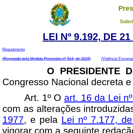
Pres
Subch
LEI Nº 9.192, DE 
Regulamento
(Revogado pela Medida Provisória nº 914, de 2019)
(Vigência Encerra
O PRESIDENTE DA 
Congresso Nacional decreta e 
Art. 1º O
art. 16 da Lei 
com as alterações introduzida
1977
, e pela
Lei nº 7.177, d
vigorar com a seguinte redaçã