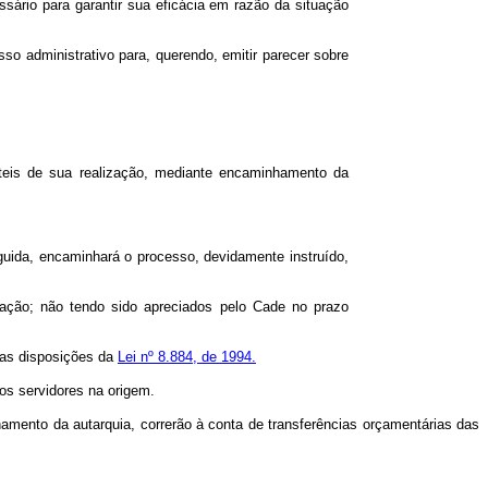
ssário para garantir sua eficácia em razão da situação
o administrativo para, querendo, emitir parecer sobre
teis de sua realização, mediante encaminhamento da
guida, encaminhará o processo, devidamente instruído,
ização; não tendo sido apreciados pelo Cade no prazo
m as disposições da
Lei nº 8.884, de 1994.
os servidores na origem.
namento da autarquia, correrão à conta de transferências orçamentárias das