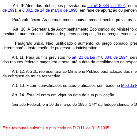
Art. 9º Além das atribuições previstas na
Lei nº 8.884, de 1994,
compe
de 1991
, e
8.002, de 14 de março de 1990
, em fase de apuração ou penden
Parágrafo único. As normas processuais e procedimentos previstos n
Art. 10. A Secretaria de Acompanhamento Econômico do Ministério da
mediante aumento injustificado de preços ou imposição de preços excessivo
Parágrafo único. Não justificado o aumento, ou preço cobrado, presumi
determinará a instauração de processo administrativo.
Art. 11. Para os fins previstos no
art. 23 da Lei nº 8.884, de 1994
, ser
dos tributos federais pagos em atraso, até a data do recolhimento da respec
Art. 12. A SDE representará ao Ministério Público para adoção das m
da cobrança da multa respectiva.
Art. 13. Ficam convalidados os atos praticados com base na
Medida P
Art. 14. Esta lei entra em vigor na data de sua publicação.
Senado Federal, em 30 de março de 1995; 174º da Independência e 10
Este texto não substitui o publicado no D.O.U. de 31.3.1995