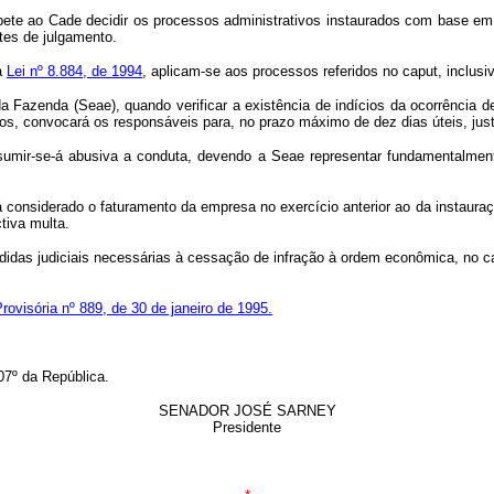
te ao Cade decidir os processos administrativos instaurados com base em 
tes de julgamento.
a
Lei nº 8.884, de 1994
, aplicam-se aos processos referidos no caput, inclusiv
 Fazenda (Seae), quando verificar a existência de indícios da ocorrência d
s, convocará os responsáveis para, no prazo máximo de dez dias úteis, just
r-se-á abusiva a conduta, devendo a Seae representar fundamentalmente 
á considerado o faturamento da empresa no exercício anterior ao da instauraç
tiva multa.
edidas judiciais necessárias à cessação de infração à ordem econômica, no 
rovisória nº 889, de 30 de janeiro de 1995.
7º da República.
SENADOR JOSÉ SARNEY
Presidente