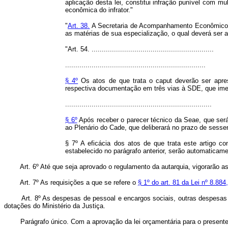
aplicação desta lei, constitui infração punível com m
econômica do infrator."
"
Art. 38.
A Secretaria de Acompanhamento Econômico do 
as matérias de sua especialização, o qual deverá ser 
"Art. 54. ............................................................
.....................................................................
§ 4º
Os atos de que trata o caput deverão ser apre
respectiva documentação em três vias à SDE, que ime
........................................................................
§ 6º
Após receber o parecer técnico da Seae, que será
ao Plenário do Cade, que deliberará no prazo de sessen
§ 7º A eficácia dos atos de que trata este artigo c
estabelecido no parágrafo anterior, serão automaticam
Art. 6º Até que seja aprovado o regulamento da autarquia, vigorarão 
Art. 7º As requisições a que se refere o
§ 1º do art. 81 da Lei nº 8.884
Art. 8º As despesas de pessoal e encargos sociais, outras despesas 
dotações do Ministério da Justiça.
Parágrafo único. Com a aprovação da lei orçamentária para o presente exer