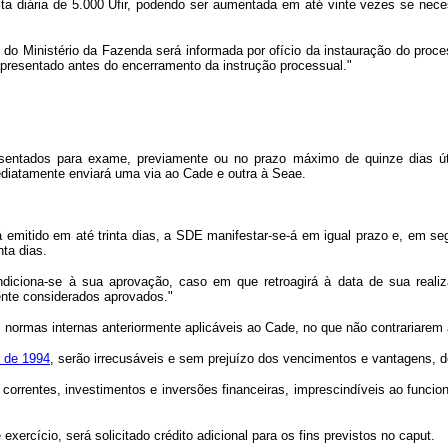
ulta diária de 5.000 Ufir, podendo ser aumentada em até vinte vezes se nece
Ministério da Fazenda será informada por ofício da instauração do process
apresentado antes do encerramento da instrução processual."
sentados para exame, previamente ou no prazo máximo de quinze dias ú
diatamente enviará uma via ao Cade e outra à Seae.
 emitido em até trinta dias, a SDE manifestar-se-á em igual prazo e, em se
ta dias.
ondiciona-se à sua aprovação, caso em que retroagirá à data de sua real
ente considerados aprovados."
as normas internas anteriormente aplicáveis ao Cade, no que não contrariare
, de 1994
, serão irrecusáveis e sem prejuízo dos vencimentos e vantagens, d
correntes, investimentos e inversões financeiras, imprescindíveis ao funcio
cício, será solicitado crédito adicional para os fins previstos no caput.