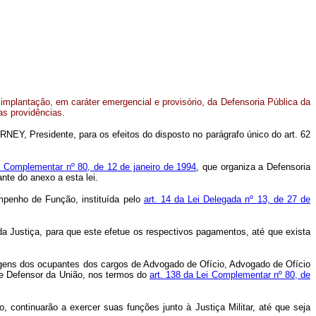
implantação, em caráter emergencial e provisório, da Defensoria Pública da
as providências.
EY, Presidente, para os efeitos do disposto no parágrafo único do art. 62
ei Complementar nº 80, de 12 de janeiro de 1994
, que organiza a Defensoria
nte do anexo a esta lei.
mpenho de Função, instituída pelo
art. 14 da Lei Delegada nº 13, de 27 de
 da Justiça, para que este efetue os respectivos pagamentos, até que exista
agens dos ocupantes dos cargos de Advogado de Ofício, Advogado de Ofício
de Defensor da União, nos termos do
art. 138 da Lei Complementar nº 80, de
, continuarão a exercer suas funções junto à Justiça Militar, até que seja