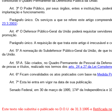
constituído o Quadro Permanente da Defensoria Pública da União.
Art. 3º O Poder Público, por seus órgãos, entes e instituições, poder
implantação e funcionamento.
Parágrafo único. Os serviços a que se refere este artigo compreend
23.3.2001)
Art. 4º O Defensor Público-Geral da União poderá requisitar servidore
promoção.
Parágrafo único. A requisição de que trata este artigo é irrecusável 
Art. 5º A nomeação do Subdefensor Público-Geral da União, de que tr
da União.
o
Art. 5
-A. São criados, no Quadro Permanente de Pessoal da Defensor
de provas e títulos, realizado nos termos dos
arts. 24 a 27 da Lei Compleme
Art. 6º Ficam convalidados os atos praticados com base na
Medida Pro
Art. 7º Esta lei entra em vigor na data de sua publicação.
Senado Federal, em 30 de março de 1995; 174º da Independência e 10
Este texto não substitui o publicado no D.O.U. de 31.3.1995 e
Retificada n