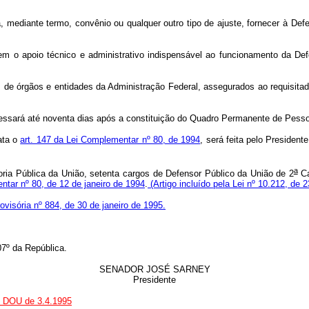
á, mediante termo, convênio ou qualquer outro tipo de ajuste, fornecer à De
em o apoio técnico e administrativo indispensável ao funcionamento da De
s de órgãos e entidades da Administração Federal, assegurados ao requisitad
e cessará até noventa dias após a constituição do Quadro Permanente de Pess
ata o
art. 147 da Lei Complementar nº 80, de 1994
, será feita pelo Presiden
a
ia Pública da União, setenta cargos de Defensor Público da União de 2
Ca
ntar nº 80, de 12 de janeiro de 1994
.
(Artigo incluído pela Lei nº 10.212, de 
visória nº 884, de 30 de janeiro de 1995.
7º da República.
SENADOR JOSÉ SARNEY
Presidente
o DOU de 3.4.1995