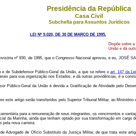
Presidência da República
Casa Civil
Subchefia para Assuntos Jurídicos
LEI Nº 9.020, DE 30 DE MARÇO DE 1995.
Dispõe sobre a 
União e dá outr
visória nº 930, de 1995, que o Congresso Nacional aprovou, e eu, JOSÉ SARN
o e de Subdefensor Público-Geral da União, a que se refere o
art. 147 da L
gerais para sua organização nos Estados, e dá outras providências, é a consta
or Público-Geral da União é devida a Gratificação de Atividade pelo Dese
 este artigo serão transferidos pelo Superior Tribunal Militar, ao Ministério
orçamentária para a remuneração de seus integrantes, os vencimentos e vant
pecial da Marinha, ainda que tenham optado por sua transformação em cargo 
 pela nova carreira.
Advogado de Ofício Substituto da Justiça Militar, de que trata este artigo