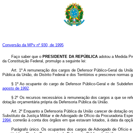
Conversão da MPv nº 930, de 1995
Faço saber que o
PRESIDENTE DA REPÚBLICA
adotou a Medida Pro
da Constituição Federal, promulgo a seguinte lei:
Art. 1º A remuneração dos cargos de Defensor Público-Geral da Uniã
Pública da União, do Distrito Federal e dos Territórios e prescreve normas 
§ 1º Ao ocupante do cargo de Defensor Público-Geral e de Subdefens
agosto de 1992
.
§ 2º Os recursos necessários à remuneração dos cargos a que se refere
dotação orçamentária própria da Defensoria Pública da União.
Art. 2º Enquanto a Defensoria Pública da União carecer de dotação 
Substituto da Justiça Militar e de Advogado de Ofício da Procuradoria Es
1994
, correrão à conta dos órgãos em que estavam lotados, à data da opção
Parágrafo único. Os ocupantes dos cargos de Advogado de Ofício e de 