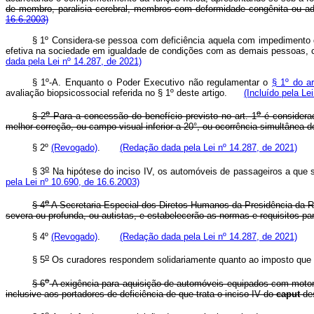
de membro, paralisia cerebral, membros com deformidade congênita ou
16.6.2003)
§ 1º Considera-se pessoa com deficiência aquela com impedimento de 
efetiva na sociedade em igualdade de condições com as demais pessoas, c
dada pela Lei nº 14.287, de 2021)
§ 1º-A. Enquanto o Poder Executivo não regulamentar o
§ 1º do ar
avaliação biopsicossocial referida no § 1º deste artigo.
(Incluído pela Le
o
o
§ 2
Para a concessão do benefício previsto no art. 1
é considerad
melhor correção, ou campo visual inferior a 20°, ou ocorrência simultânea
§ 2º
(Revogado)
.
(Redação dada pela Lei nº 14.287, de 2021)
o
§ 3
Na hipótese do inciso IV, os automóveis de passageiros a que 
pela Lei nº 10.690, de 16.6.2003)
o
§ 4
A Secretaria Especial dos Diretos Humanos da Presidência da Re
severa ou profunda, ou autistas, e estabelecerão as normas e requisito
§ 4º
(Revogado)
.
(Redação dada pela Lei nº 14.287, de 2021)
o
§ 5
Os curadores respondem solidariamente quanto ao imposto que
o
§ 6
A exigência para aquisição de automóveis equipados com motor d
inclusive aos portadores de deficiência de que trata o inciso IV do
caput
de
o