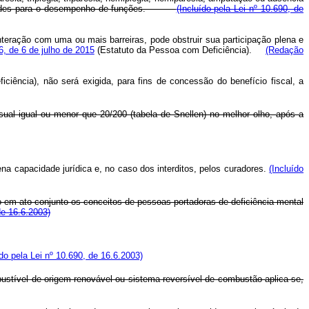
ficuldades para o desempenho de funções.
(Incluído pela Lei nº 10.690, de
nteração com uma ou mais barreiras, pode obstruir sua participação plena e
46, de 6 de julho de 2015
(Estatuto da Pessoa com Deficiência).
(Redação
iência), não será exigida, para fins de concessão do benefício fiscal, a
sual igual ou menor que 20/200 (tabela de Snellen) no melhor olho, após a
na capacidade jurídica e, no caso dos interditos, pelos curadores.
(Incluído
o em ato conjunto os conceitos de pessoas portadoras de deficiência mental
de 16.6.2003)
ído pela Lei nº 10.690, de 16.6.2003)
ustível de origem renovável ou sistema reversível de combustão aplica-se,