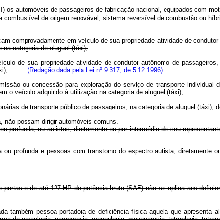
PI) os automóveis de passageiros de fabricação nacional, equipados com motor
a combustível de origem renovável, sistema reversível de combustão ou híbrid
xerçam comprovadamente em veículo de sua propriedade atividade de condutor
na categoria de aluguel (táxi);
ículo de sua propriedade atividade de condutor autônomo de passageiros,
l (táxi);
(Redação dada pela Lei nº 9.317, de 5.12.1996)
permissão ou concessão para exploração do serviço de transporte individual 
m o veículo adquirido à utilização na categoria de aluguel (táxi);
nárias de transporte público de passageiros, na categoria de aluguel (táxi), 
ca, não possam dirigir automóveis comuns.
ra ou profunda, ou autistas, diretamente ou por intermédio de seu represe
vera ou profunda e pessoas com transtorno do espectro autista, diretament
o portas e de até 127 HP de potência bruta (SAE) não se aplica aos defic
da também pessoa portadora de deficiência física aquela que apresenta 
a de paraplegia, paraparesia, monoplegia, monoparesia, tetraplegia, tetrapar