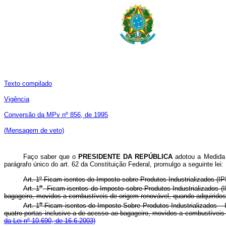
Texto compilado
Vigência
Conversão da MPv nº 856, de 1995
(Mensagem de veto)
Faço saber que o
PRESIDENTE DA REPÚBLICA
adotou a Medida 
parágrafo único do art. 62 da Constituição Federal, promulgo a seguinte lei:
Art. 1º Ficam isentos do Imposto sobre Produtos Industrializados (I
o
Art. 1
Ficam isentos do Imposto sobre Produtos Industrializados (I
bagageiro, movidos a combustíveis de origem renovável, quando adqui
o
Art. 1
Ficam isentos do Imposto Sobre Produtos Industrializados – I
quatro portas inclusive a de acesso ao bagageiro, movidos a combustíve
da Lei nº 10.690, de 16.6.2003)