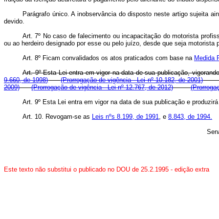
Parágrafo único. A inobservância do disposto neste artigo sujeita a
devido.
Art. 7º No caso de falecimento ou incapacitação do motorista profissi
ou ao herdeiro designado por esse ou pelo juízo, desde que seja motorista pr
Art. 8º Ficam convalidados os atos praticados com base na
Medida P
Art. 9º Esta Lei entra em vigor na data de sua publicação, vigor
9.660, de 1998)
(Prorrogação de vigência - Lei nº 10.182, de 2001)
2009)
(Prorrogação de vigência - Lei nº 12.767, de 2012)
(Prorroga
Art. 9º Esta Lei entra em vigor na data de sua publicação e produ
Art. 10. Revogam-se as
Leis nºs 8.199, de 1991
, e
8.843, de 1994.
Sena
Este texto não substitui o publicado no DOU de 25.2.1995
- edição extra