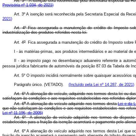
Art. 3º A isenção será reconhecida pela Secretaria Especial da R
Provisória nº 1.034, de 2021)
Art. 3º A isenção será reconhecida pela Secretaria Especial da Rece
2021)
Art. 4º Fica assegurada a manutenção do crédito do Imposto sobre
industrialização dos produtos referidos nesta lei.
o
Art. 4
Fica assegurada a manutenção do crédito do Imposto sobre Pro
I - às matérias-primas, aos produtos intermediários e ao material 
II - ao imposto pago no desembaraço aduaneiro referente a autom
pessoa jurídica fabricante de automóveis da posição 87.03 da Tabela de Inc
Art. 5º O imposto incidirá normalmente sobre quaisquer acessórios o
Parágrafo único. (VETADO).
(Incluído pela Lei nº 14.287, de 2021)
Art. 6º A alienação do veículo, adquirido nos termos desta lei ou da
satisfaçam às condições e aos requisitos estabelecidos nos referidos diplom
o
Art. 6
A alienação do veículo adquirido nos termos desta
Lei e da L
que não satisfaçam às condições e aos requisitos estabelecidos nos refer
Lei nº 11.196, de 2005)
Art. 6º A alienação do veículo adquirido nos termos do disposto
estabelecidos para a fruição da isenção acarretará o pagamento pelo aliena
Art. 6º A alienação do veículo adquirido nos termos desta Lei que o
fruição da isenção acarretará o pagamento pelo alienante do tributo dispen