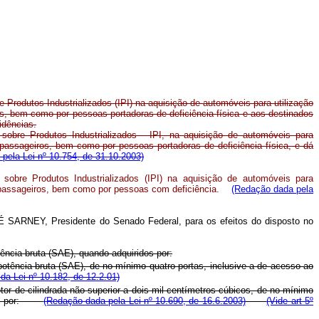
 Produtos Industrializados (IPI) na aquisição de automóveis para utilização
s, bem como por pessoas portadoras de deficiência física e aos destinados
idências.
obre Produtos Industrializados - IPI, na aquisição de automóveis para
 passageiros, bem como por pessoas portadoras de deficiência física, e dá
pela Lei nº 10.754, de 31.10.2003)
sobre Produtos Industrializados (IPI) na aquisição de automóveis para
 passageiros, bem como por pessoas com deficiência.
(Redação dada pela
É SARNEY, Presidente do Senado Federal, para os efeitos do disposto no
ência bruta (SAE), quando adquiridos por:
otência bruta (SAE), de no mínimo quatro portas, inclusive a de acesso ao
 da Lei nº 10.182, de 12.2.01)
r de cilindrada não superior a dois mil centímetros cúbicos, de no mínimo
ridos por:
(Redação dada pela Lei nº 10.690, de 16.6.2003)
(Vide art 5º