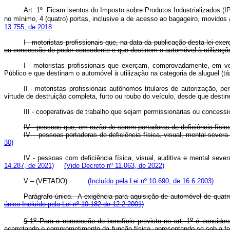
Art. 1º Ficam isentos do Imposto sobre Produtos Industrializados (I
no mínimo, 4 (quatro) portas, inclusive a de acesso ao bagageiro, movidos 
13.755, de 2018
I - motoristas profissionais que, na data da publicação desta lei e
ou concessão do poder concedente e que destinem o automóvel à utilização 
I - motoristas profissionais que exerçam, comprovadamente, em ve
Público e que destinam o automóvel à utilização na categoria de alugue
II - motoristas profissionais autônomos titulares de autorização, 
virtude de destruição completa, furto ou roubo do veículo, desde que destine
III - cooperativas de trabalho que sejam permissionárias ou concessio
IV - pessoas que, em razão de serem portadoras de deficiência físi
IV – pessoas portadoras de deficiência física, visual, mental seve
30)
IV - pessoas com deficiência física, visual, auditiva e mental se
14.287, de 2021)
(Vide Decreto nº 11.063, de 2022)
V – (VETADO)
(Incluído pela Lei nº 10.690, de 16.6.2003)
Parágrafo único. A exigência para aquisição de automóvel de quatr
único Incluído pela Lei nº 10.182 de 12.2.2001)
o
o
§ 1
Para a concessão do benefício previsto no art. 1
é considera
acarretando o comprometimento da função física, apresentando-se sob a form