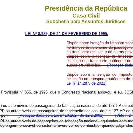
Presidência da República
Casa Civil
Subchefia para Assuntos Jurídicos
LEI Nº 8.989, DE 24 DE FEVEREIRO DE 1995.
Dispõe sobre isenção do Imposto sobre
no transporte autônomo de passageiro
ao transporte escolar, e dá outras prov
Dispõe sobre a Isenção do Imposto s
utilização no transporte autônomo de
outras providências.
(Redação dada 
Dispõe sobre a isenção do Imposto 
utilização no transporte autônomo de
Lei nº 14.287, de 2021)
Provisória nº 856, de 1995, que o Congresso Nacional aprovou, e eu, JOS
PI) os automóveis de passageiros de fabricação nacional de até 127 HP de pot
PI) os automóveis de passageiros de fabricação nacional de até 127 HP de p
ridos por:
(Redação dada pela Lei nº 10.182, de 12.2.2001)
(Vide § 2º
PI os automóveis de passageiros de fabricação nacional, equipados com moto
is de origem renovável ou sistema reversível de combustão, quando adqui