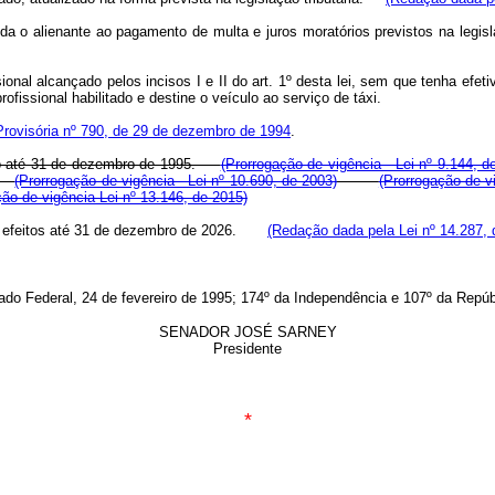
inda o alienante ao pagamento de multa e juros moratórios previstos na legi
onal alcançado pelos incisos I e II do art. 1º desta lei, sem que tenha efetiv
ofissional habilitado e destine o veículo ao serviço de táxi.
rovisória nº 790, de 29 de dezembro de 1994
.
ando até 31 de dezembro de 1995.
(Prorrogação de vigência - Lei nº 9.144, d
(Prorrogação de vigência - Lei nº 10.690, de 2003)
(Prorrogação de vi
ção de vigência Lei nº 13.146, de 2015)
zirá efeitos até 31 de dezembro de 2026.
(Redação dada pela Lei nº 14.287, 
do Federal, 24 de fevereiro de 1995; 174º da Independência e 107º da Repúb
SENADOR JOSÉ SARNEY
Presidente
*