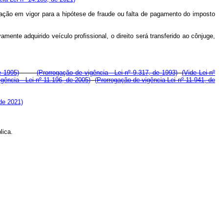
slação em vigor para a hipótese de fraude ou falta de pagamento do imposto
amente adquirido veículo profissional, o direito será transferido ao cônjuge,
e 1995)
(Prorrogação de vigência - Lei nº 9.317, de 1993)
(Vide Lei nº
gência - Lei nº 11.196, de 2005)
(Prorrogação de vigência Lei nº 11.941, de
de 2021)
lica.