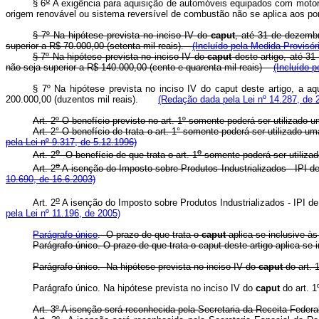
§ 6
A exigência para aquisição de automóveis equipados com motor d
origem renovável ou sistema reversível de combustão não se aplica aos port
§ 7º Na hipótese prevista no inciso IV do
caput
, até 31 de dezembr
superior a R$ 70.000,00 (setenta mil reais).
(Incluído pela Medida Provisór
§ 7º
Na hipótese prevista no inciso IV do
caput
deste artigo, até 31
não seja superior a R$ 140.000,00 (cento e quarenta mil reais)
(Incluído p
§ 7º Na hipótese prevista no inciso IV do
caput
deste artigo, a aq
200.000,00 (duzentos mil reais).
(Redação dada pela Lei nº 14.287, de 
Art. 2º O benefício previsto no art. 1º somente poderá ser utilizado 
Art. 2° O benefício de trata o art. 1° somente poderá ser utilizad
pela Lei nº 9.317, de 5.12.1996)
o
o
Art. 2
O benefício de que trata o art. 1
somente poderá ser utiliza
o
Art. 2
A isenção do Imposto sobre Produtos Industrializados - IPI de 
10.690, de 16.6.2003)
o
Art. 2
A isenção do Imposto sobre Produtos Industrializados - IPI de 
pela Lei nº 11.196, de 2005)
Parágrafo único
. O prazo de que trata o
caput
aplica-se inclusive 
Parágrafo único. O prazo de que trata o
caput
deste artigo aplica-s
Parágrafo único. Na hipótese prevista no inciso IV do
caput
do art. 
Parágrafo único. Na hipótese prevista no inciso IV do
caput
do art. 1
Art. 3º A isenção será reconhecida pela Secretaria da Receita Federal