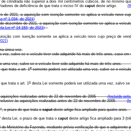
e cilindrada não superior a dois mil centímetros cúbicos, de no mínimo qua
adores de deficiência de que trata o inciso IV do
caput
deste artigo.
(
o de 2021, a aquisição com isenção somente se aplica a veículo novo cujo 
ia nº 1.034, de 2021)
 de dezembro de 2021, a aquisição com isenção somente se aplica a veículo 
ela Lei nº 14.183, de 2021)
uisição com isenção somente se aplica a veículo novo cujo preço de venda
2021)
uma única vez.
o uma vez, salvo se o veículo tiver sido adquirido há mais de três anos, ca
do uma vez, salvo se o veículo tiver sido adquirido há mais de três anos
o
que trata o art. 1
somente poderá ser utilizada uma vez, salvo se o veíc
o
que trata o art. 1
desta Lei somente poderá ser utilizada uma vez, salvo s
às aquisições realizadas antes de 22 de novembro de 2005 .
(Incluído pel
e inclusive às aquisições realizadas antes de 22 de novembro de 2005.
(I
1º, o prazo de que trata o
caput
deste artigo fica ampliado para quatro a
º desta Lei, o prazo de que trata o
caput
deste artigo fica ampliado para 3 (t
 do Ministério da Fazenda, mediante prévia verificação de que o adquirente pr