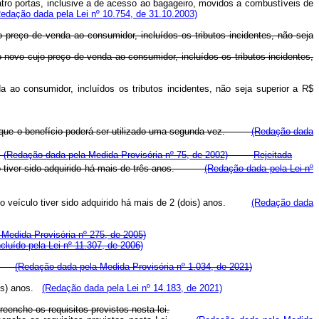
tro portas, inclusive a de acesso ao bagageiro, movidos a combustíveis de
Redação dada pela Lei nº 10.754, de 31.10.2003)
preço de venda ao consumidor, incluídos os tributos incidentes, não seja
novo cujo preço de venda ao consumidor, incluídos os tributos incidentes,
 ao consumidor, incluídos os tributos incidentes, não seja superior a R$
so em que o benefício poderá ser utilizado uma segunda vez.
(Redação dada
.
(Redação dada pela Medida Provisória nº 75, de 2002)
Rejeitada
ulo tiver sido adquirido há mais de três anos.
(Redação dada pela Lei nº
e o veículo tiver sido adquirido há mais de 2 (dois) anos.
(Redação dada
a Medida Provisória nº 275, de 2005)
ncluído pela Lei nº 11.307, de 2006)
nos.
(Redação dada pela Medida Provisória nº 1.034, de 2021)
rês) anos.
(Redação dada pela Lei nº 14.183, de 2021)
eenche os requisitos previstos nesta lei.