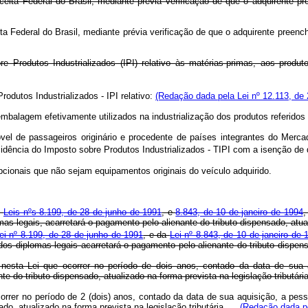
eceita Federal do Brasil, mediante prévia verificação de que o adquirent
ita Federal do Brasil, mediante prévia verificação de que o adquirente preen
 Produtos Industrializados (IPI) relativo às matérias-primas, aos produt
dutos Industrializados - IPI relativo:
(Redação dada pela Lei nº 12.113, de 
de embalagem efetivamente utilizados na industrialização dos produtos refer
óvel de passageiros originário e procedente de países integrantes do M
idência do Imposto sobre Produtos Industrializados - TIPI com a isenção de qu
pcionais que não sejam equipamentos originais do veículo adquirido.
s
Leis nºs 8.199, de 28 de junho de 1991
, e
8.843, de 10 de janeiro de 1994
,
as legais, acarretará o pagamento pelo alienante do tributo dispensado, atual
ei nº 8.199, de 28 de junho de 1991
, e da
Lei nº 8.843, de 10 de janeiro de 
idos diplomas legais acarretará o pagamento pelo alienante do tributo dis
 nesta Lei que ocorrer no período de dois anos, contado da data de sua
nte do tributo dispensado, atualizado na forma prevista na legislação tribut
correr no período de 2 (dois) anos, contado da data de sua aquisição, a pe
sado, atualizado na forma prevista na legislação tributária.
(Redação dada pe