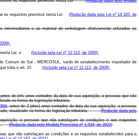
e preenche os requisitos previstos nesta Lei.
(Redação dada pela Medida
che os requisitos previstos nesta Lei.
(Redação dada pela Lei nº 14.183, de
os intermediários e ao material de embalagem efetivamente utilizados na
2009).
idos nesta Lei; e
(Incluído pela Lei nº 12.113, de 2009).
ercado Comum do Sul - MERCOSUL, saído do estabelecimento importador de
o
e trata o art. 1
.
(Incluído pela Lei nº 12.113, de 2009).
 antes de três anos contados da data de sua aquisição, a pessoas que não
izado na forma da legislação tributária.
1994,
antes de 2 (dois) anos contados da data da sua aquisição, a pessoas
pensado, atualizado na forma da legislação tributária.
(Redação dada pela
 aquisição, a pessoas que não satisfaçam às condições e aos requisitos
ária.
(Redação dada pela Medida Provisória nº 1.034, de 2021)
ssoas que não satisfaçam as condições e os requisitos estabelecidos para a
la Lei nº 14.183, de 2021)