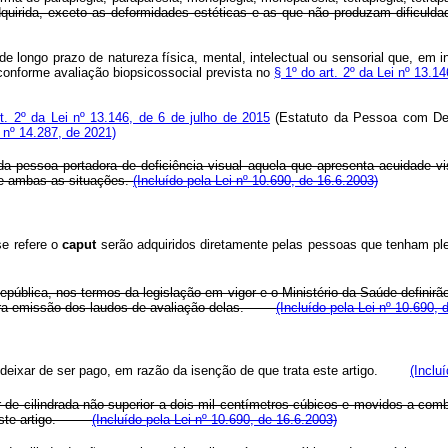
 adquirida, exceto as deformidades estéticas e as que não produzam di
longo prazo de natureza física, mental, intelectual ou sensorial que, em i
onforme avaliação biopsicossocial prevista no
§ 1º do art. 2º da Lei nº 13.1
t. 2º da Lei nº 13.146, de 6 de julho de 2015
(Estatuto da Pessoa com Defic
i nº 14.287, de 2021)
a pessoa portadora de deficiência visual aquela que apresenta acuidade vi
 de ambas as situações.
(Incluído pela Lei nº 10.690, de 16.6.2003)
se refere o
caput
serão adquiridos diretamente pelas pessoas que tenham ple
pública, nos termos da legislação em vigor e o Ministério da Saúde definirã
s para emissão dos laudos de avaliação delas.
(Incluído pela Lei nº 10.690, 
 deixar de ser pago, em razão da isenção de que trata este artigo.
(Inclu
e cilindrada não superior a dois mil centímetros cúbicos e movidos a comb
ste artigo.
(Incluído pela Lei nº 10.690, de 16.6.2003)