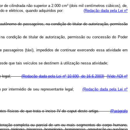
 de cilindrada não superior a 2.000 cm³ (dois mil centímetros cúbicos), de,
o e elétricos, quando adquiridos por:
(Redação dada pela Lei nº
 autônomo de passageiros, na condição de titular de autorização, permissão
 na condição de titular de autorização, permissão ou concessão do Poder
de passageiros (táxi), impedidos de continuar exercendo essa atividade em
desde que tais veículos se destinem à utilização nessa atividade;
ntante legal;
(Redação dada pela Lei nº 10.690, de 16.6.2003)
(Vide ADI
nº
e ou por intermédio de seu representante legal;
(Redação dada pela Lei nº
ientes físicos de que trata o inciso IV do caput deste artigo.
(Parágrafo
alteração completa ou parcial de um ou mais segmentos do corpo humano,
esia, triplegia, triparesia, hemiplegia, hemiparesia, amputação ou ausência