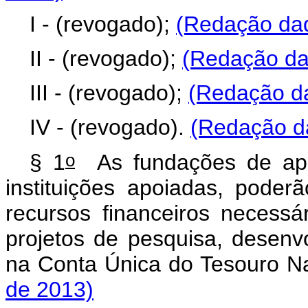
I - (revogado);
(Redação dad
II - (revogado);
(Redação dad
III - (revogado);
(Redação da
IV - (revogado).
(Redação da
o
§ 1
As fundações de apo
instituições apoiadas, poder
recursos financeiros necess
projetos de pesquisa, desenv
na Conta Única do Tesouro N
de 2013)