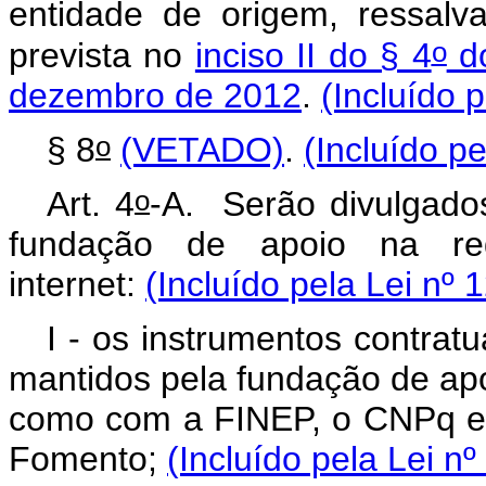
entidade de origem, ressalv
o
prevista no
inciso II do § 4
do
dezembro
de 2012
.
(Incluído 
o
§ 8
(VETADO)
.
(Incluído p
o
Art. 4
-A.
Serão divulgados
fundação de apoio na re
internet:
(Incluído pela Lei nº 
I - os instrumentos contratu
mantidos pela fundação de ap
como com a FINEP, o CNPq e a
Fomento;
(Incluído pela Lei n