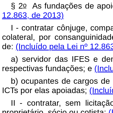
o
§ 2
As fundações de apoi
12.863, de 2013)
I - contratar cônjuge, comp
colateral, por consanguinidad
de:
(Incluído pela Lei nº 12.86
a) servidor das IFES e de
respectivas fundações; e
(Incl
b) ocupantes de cargos de 
ICTs por elas apoiadas;
(Inclu
II - contratar, sem licita
proprietário, sócio ou cotista:
(