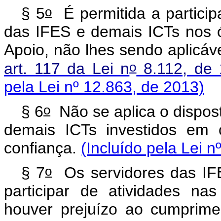
o
§ 5
É permitida a partici
das IFES e demais ICTs nos 
Apoio, não lhes sendo aplicáv
o
art. 117 da Lei n
8.112, de 
pela Lei nº 12.863, de 2013)
o
§ 6
Não se aplica o dispos
demais ICTs investidos em
confiança.
(Incluído pela Lei n
o
§ 7
Os servidores das IF
participar de atividades n
houver prejuízo ao cumprime