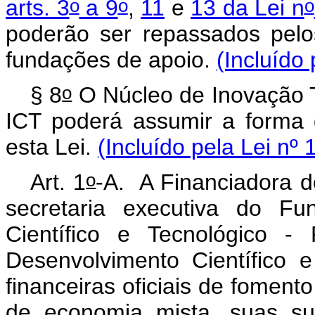
o
o
o
arts. 3
a 9
,
11
e
13 da Lei n
poderão ser repassados pelo
fundações de apoio.
(Incluído
o
§ 8
O Núcleo de Inovação T
ICT poderá assumir a forma 
esta Lei.
(Incluído pela Lei nº
o
Art. 1
-A. A Financiadora d
secretaria executiva do Fu
Científico e Tecnológico 
Desenvolvimento Científico 
financeiras oficiais de fomen
de economia mista, suas sub