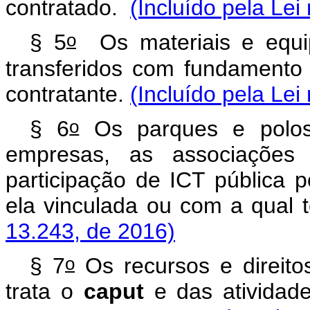
contratado.
(Incluído pela Lei
o
§ 5
Os materiais e equip
transferidos com fundamento
contratante.
(Incluído pela Lei
o
§ 6
Os parques e polos 
empresas, as associaçõe
participação de ICT pública p
ela vinculada ou com a qual
13.243, de 2016)
o
§ 7
Os recursos e direito
trata o
caput
e das atividade