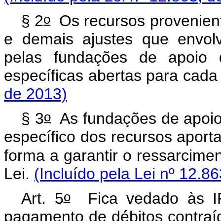
o
§ 2
Os recursos provenient
e demais ajustes que envol
pelas fundações de apoio 
específicas abertas para cada
de 2013)
o
§ 3
As fundações de apoio d
específico dos recursos aporta
forma a garantir o ressarcimen
Lei.
(Incluído pela Lei nº 12.8
o
Art. 5
Fica vedado às IF
pagamento de débitos contraíd