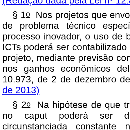
(Redação dada pela Lei nº 12.
o
§ 1
Nos projetos que envol
de problema técnico espec
processo inovador, o uso de 
ICTs poderá ser contabilizado 
projeto, mediante previsão cont
nos ganhos econômicos del
10.973, de 2 de dezembro d
de 2013)
o
§ 2
Na hipótese de que tr
no
caput
poderá ser disp
circunstanciada constante