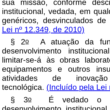
sua missão, conforme descr
institucional, vedada, em qua
genéricos, desvinculados de 
Lei nº 12.349, de 2010)
o
§ 2
A atuação da fund
desenvolvimento institucion
limitar-se-á às obras labora
equipamentos e outros insu
atividades de inovaç
tecnológica.
(Incluído pela Lei
o
§ 3
É vedado o enq
desenvolvimento instituciona