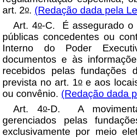
o
art. 2
.
(Redação dada pela Lei
o
Art. 4
-C. É assegurado o 
públicas concedentes ou con
Interno do Poder Executi
documentos e às informações
recebidos pelas fundações 
o
prevista no art. 1
e aos locai
ou convênio.
(Redação dada pe
o
Art. 4
-D. A movimenta
gerenciados pelas fundaçõe
exclusivamente por meio ele