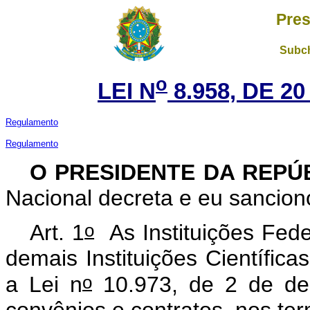
Pres
Subch
o
LEI N
8.958, DE 2
Regulamento
Regulamento
O PRESIDENTE DA REPÚ
Nacional decreta e eu sanciono
o
Art. 1
As Instituições Fede
demais Instituições Científica
o
a Lei n
10.973, de 2 de de
convênios e contratos, nos te