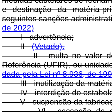
medidas cautelares de fecham
e destinação da matéria-pr
seguintes sanções administra
de 2022)
I - advertência;
II -
(Vetado).
II - multa no valor 
Referência (UFIR), ou unida
dada pela Lei nº 8.936, de 199
III - inutilização da matér
IV - interdição do estab
V - suspensão da fabrica
VI - cassação da a