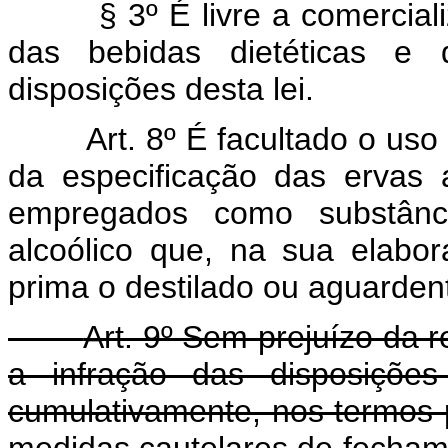
§ 3º É livre a comercializaç
das bebidas dietéticas e 
disposições desta lei.
Art. 8º É facultado o u
da especificação das ervas
empregados como substância
alcoólico que, na sua elabo
prima o destilado ou aguardent
Art. 9º Sem prejuízo da r
a infração das disposições
cumulativamente, nos termos 