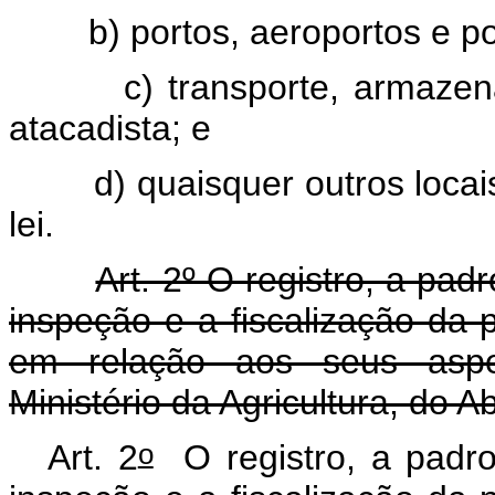
b) portos, aeroportos e post
c) transporte, armazenage
atacadista; e
d) quaisquer outros locais 
lei.
Art. 2º O registro, a padr
inspeção e a fiscalização da
em relação aos seus aspe
Ministério da Agricultura, do 
o
Art. 2
O registro, a padron