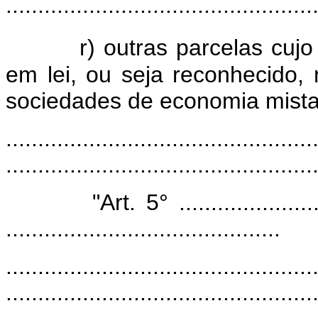
................................................
r) outras parcelas cujo
em lei, ou seja reconhecido,
sociedades de economia mista,
................................................
................................................
"Art. 5° ...............................
...........................................
................................................
................................................