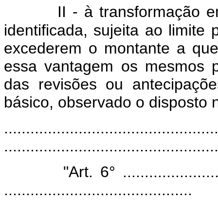
II - à transformação
identificada, sujeita ao limite
excederem o montante a que s
essa vantagem os mesmos pe
das revisões ou antecipaçõe
básico, observado o disposto no
................................................
................................................
"Art. 6° ...............................
...........................................
................................................