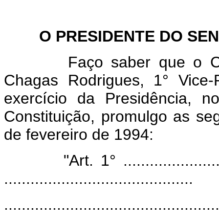
O PRESIDENTE DO SENA
Faço saber que o Congr
Chagas Rodrigues, 1° Vice-
exercício da Presidência, 
Constituição, promulgo as seg
de fevereiro de 1994:
"Art. 1° ...............................
...........................................
................................................