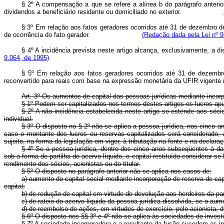
§ 2º A compensação a que se refere a alínea b do parágrafo anterior
dividendos a beneficiário residente ou domiciliado no exterior.
§ 3º Em relação aos fatos geradores ocorridos até 31 de dezembro de
de ocorrência do fato gerador.
(Redação dada pela Lei nº 9
§ 4º A incidência prevista neste artigo alcança, exclusivamente
9.064, de 1995)
§ 5º Em relação aos fatos geradores ocorridos até 31 de dezembro
reconvertido para reais com base na expressão monetária da UFI
Art. 3º Os aumentos de capital das pessoas jurídicas mediante incorp
§ 1º Podem ser capitalizados nos termos destes artigos os lucros ap
§ 2º A não incidência estabelecida neste artigo se estende aos sócio
individual.
§ 3º O disposto no § 2º não se aplica a pessoa jurídica, nos cinco ano
caso o montante dos lucros ou reservas capitalizados será considerado, 
sujeito, na forma da legislação em vigor, à tributação na fonte e na declar
§ 4º Se a pessoa jurídica, dentro dos cinco anos subseqüentes à data
sob a forma de partilha do acervo líquido, o capital restituído considerar-s
rendimento dos sócios, acionistas ou do titular.
§ 5º O disposto no parágrafo anterior não se aplica nos casos de:
a) aumento do capital social mediante incorporação de reserva de ca
capital;
b) de redução de capital em virtude de devolução aos herdeiros da pa
c) de rateio do acervo líquido da pessoa jurídica dissolvida, se o au
d) de reembolso de ações, em virtudes de exercício, pelo acionista, d
§ 6º O disposto nos §§ 3º e 4º não se aplica às sociedades de invest
§ 7º A sociedade incorporadora e a resultante da fusão sucedem as inc