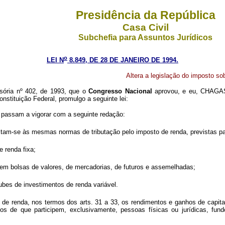
Presidência da República
Casa Civil
Subchefia para Assuntos Jurídicos
o
LEI N
8.849, DE 28 DE JANEIRO DE 1994.
Altera a legislação do imposto so
sória nº 402, de 1993, que o
Congresso Nacional
aprovou, e eu, CHAG
onstituição Federal, promulgo a seguinte lei:
passam a vigorar com a seguinte redação:
eitam-se às mesmas normas de tributação pelo imposto de renda, previstas pa
e renda fixa;
s em bolsas de valores, de mercadorias, de futuros e assemelhadas;
ubes de investimentos de renda variável.
 de renda, nos termos dos arts. 31 a 33, os rendimentos e ganhos de capital
ios de que participem, exclusivamente, pessoas físicas ou jurídicas, fund