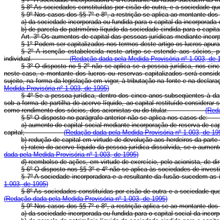
§ 8º As sociedades constituídas por cisão de outra, e a sociedade qu
§ 9º Nos casos dos §§ 7º e 8º, a restrição se aplica ao montante dos 
a) da sociedade incorporada ou fundida para o capital da incorporada 
b) de parcela do patrimônio líquido da sociedade cindida para o capit
Art. 3º Os aumentos de capital das pessoas jurídicas mediante i
§ 1º Podem ser capitalizados nos termos deste artigo os lucros
§ 2º A isenção estabelecida neste artigo se estende aos sócios, pe
individual.
(Redação dada pela Medida Provisória nº 1.003, de 
§ 3º O disposto no § 2º não se aplica se a pessoa jurídica, nos cinco
neste caso, o montante dos lucros ou reservas capitalizados será consid
sujeito, na forma da legislação em vigor, à tributação na fonte e na 
Medida Provisória nº 1.003, de 1995)
§ 4º Se a pessoa jurídica, dentro dos cinco anos subseqüentes à data
sob a forma de partilha do acervo líquido, ao capital restituído considerar
como rendimento dos sócios, dos acionistas ou do titular.
(Red
§ 5º O disposto no parágrafo anterior não se aplica nos 
a) aumento do capital social mediante incorporação de reserva de ca
capital;
(Redação dada pela Medida Provisória nº 1.003, de 19
b) redução de capital em virtude de devolução aos herdeiros d
c) rateio do acervo líquido da pessoa jurídica dissolvida, se o 
dada pela Medida Provisória nº 1.003, de 1995)
d) reembolso de ações, em virtude de exercício, pelo acionista,
§ 6º O disposto nos §§ 3º e 4º não se aplica às sociedades 
§ 7º A sociedade incorporadora e a resultante da fusão sucede
1.003, de 1995)
§ 8º As sociedades constituídas por cisão de outra e a sociedad
(Redação dada pela Medida Provisória nº 1.003, de 1995)
§ 9º Nos casos dos §§ 7º e 8º, a restrição aplica-se ao monta
a) da sociedade incorporada ou fundida para o capital social 