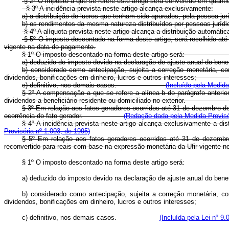
§ 2º O imposto a que se refere este artigo será convertido em quantida
§ 3º A incidência prevista neste artigo alcança exclusivamente:
a) a distribuição de lucros que tenham sido apurados, pela pessoa jur
b) os rendimentos da mesma natureza distribuídos por pessoas jurídic
§ 4º A alíquota prevista neste artigo alcança a distribuição automátic
§ 5º O imposto descontado na forma deste artigo, será recolhido até 
vigente na data do pagamento.
§ 1º O imposto descontado na forma deste artigo será
a) deduzido do imposto devido na declaração de ajuste anual do
b) considerado como antecipação, sujeita a correção monetária, com
dividendos, bonificações em dinheiro, lucros e outros interes
c) definitivo, nos demais casos.
(Incluído pela Medida
§ 2º A compensação a que se refere a alínea b do parágrafo anterior
dividendos a beneficiário residente ou domiciliado no exterior
§ 3º Em relação aos fatos geradores ocorridos até 31 de dezembro de 
ocorrência do fato gerador.
(Redação dada pela Medida Provisór
§ 4º A incidência prevista neste artigo alcança exclusivamente 
Provisória nº 1.003, de 1995)
§ 5º Em relação aos fatos geradores ocorridos até 31 de dezembro
reconvertido para reais com base na expressão monetária da Ufi
§ 1º O imposto descontado na forma deste artigo será
a) deduzido do imposto devido na declaração de ajuste anual d
b) considerado como antecipação, sujeita a correção monetária, com
dividendos, bonificações em dinheiro, lucros e outros interess
c) definitivo, nos demais casos.
(Incluída pela Lei nº 9.