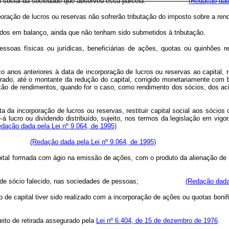
 o capital social da sociedade que absorveu essa parcela.
(Redação dada
ncorporação de lucros ou reservas não sofrerão tributação do imposto 
s apurados em balanço, ainda que não tenham sido submetidos à tribu
ssoas físicas ou jurídicas, beneficiárias de ações, quotas ou quinhões re
 anos anteriores à data de incorporação de lucros ou reservas ao capital, res
erado, até o montante da redução do capital, corrigido monetariamente com 
declaração de rendimentos, quando for o caso, como rendimento dos sócio
 da incorporação de lucros ou reservas, restituir capital social aos sócios o
se-á lucro ou dividendo distribuído, sujeito, nos termos da legislação em vig
dação dada pela Lei nº 9.064, de 1995)
casos de:
(Redação dada pela Lei nº 9.064, de 1995)
pital formada com ágio na emissão de ações, com o produto da alienação de 
da parte de sócio falecido, nas sociedades de pessoas;
(Redação dada 
to de capital tiver sido realizado com a incorporação de ações ou quotas boni
reito de retirada assegurado pela
Lei nº 6.404, de 15 de dezembro de 1976