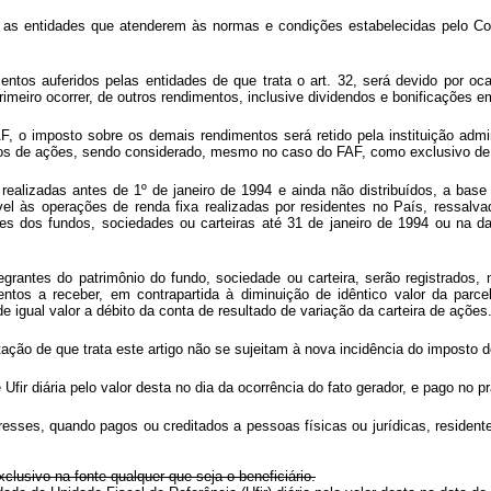
, as entidades que atenderem às normas e condições estabelecidas pelo Con
tos auferidos pelas entidades de que trata o art. 32, será devido por oc
rimeiro ocorrer, de outros rendimentos, inclusive dividendos e bonificações em
 o imposto sobre os demais rendimentos será retido pela instituição admini
ivos de ações, sendo considerado, mesmo no caso do FAF, como exclusivo de 
alizadas antes de 1º de janeiro de 1994 e ainda não distribuídos, a base 
l às operações de renda fixa realizadas por residentes no País, ressalva
res dos fundos, sociedades ou carteiras até 31 de janeiro de 1994 ou na da
egrantes do patrimônio do fundo, sociedade ou carteira, serão registrado
mentos a receber, em contrapartida à diminuição de idêntico valor da par
 igual valor a débito da conta de resultado de variação da carteira de ações
ação de que trata este artigo não se sujeitam à nova incidência do imposto d
ir diária pelo valor desta no dia da ocorrência do fato gerador, e pago no praz
eresses, quando pagos ou creditados a pessoas físicas ou jurídicas, resident
lusivo na fonte qualquer que seja o beneficiário.