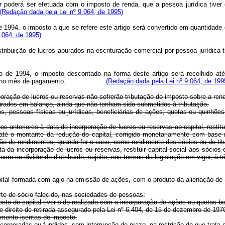
 poderá ser efetuada com o imposto de renda, que a pessoa jurídica tiver qu
(Redação dada pela Lei nº 9.064, de 1995)
 1994, o imposto a que se refere este artigo será convertido em quantidade 
.064, de 1995)
, a distribuição de lucros apurados na escrituração comercial por pess
 de 1994, o imposto descontado na forma deste artigo será recolhido até 
R vigente no mês de pagamento.
(Redação dada pela Lei nº 9.064, de 199
oração de lucros ou reservas não sofrerão tributação do imposto sobre a ren
urados em balanço, ainda que não tenham sido submetidos à tributação.
s, pessoas físicas ou jurídicas, beneficiárias de ações, quotas ou quinhões
s anteriores à data de incorporação de lucros ou reservas ao capital, restitui
até o montante da redução do capital, corrigido monetariamente com base na
ação de rendimentos, quando for o caso, como rendimento dos sócios ou do titu
 da incorporação de lucros ou reservas, restituir capital social aos sócios o
e lucro ou dividendo distribuído, sujeito, nos termos da legislação em vigor, 
pital formada com ágio na emissão de ações, com o produto da alienação de 
rte de sócio falecido, nas sociedades de pessoas;
mento de capital tiver sido realizado com a incorporação de ações ou quotas b
e direito de retirada assegurado pela Lei nº 6.404, de 15 de dezembro de 197
imento isentas de imposto.
orporadas ou fundidas, sem interrupção de prazo, na restrição de que trata o