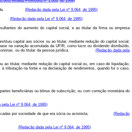
 pela Medida Provisória nº 1.003, de 1995)
sobre a renda.
(Redação dada pela Lei nº 9.064, de 1995)
tação.
(Redação dada pela Lei nº 9.064, de 1995)
sultantes do aumento do capital social, e ao titular da firma ou empresa
tituiu capital aos sócios ou ao titular, mediante redução do capital social;
base na variação acumulada da UFIR, como lucro ou dividendo distribuído,
s, dos acionistas, ou do titular da pessoa jurídica.
(Redação dada pela
u ao titular, mediante redução do capital social ou, em caso de liquidação,
or, à tributação na fonte e na declaração de rendimentos, quando for o caso,
partes beneficiárias ou bônus de subscrição, ou com correção monetária do
pela Lei nº 9.064, de 1995)
ficadas por sociedade de que era sócia ou acionista;
(Redação
.
(Redação dada pela Lei nº 9.064, de 1995)