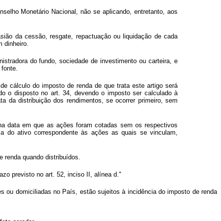
selho Monetário Nacional, não se aplicando, entretanto, aos
asião da cessão, resgate, repactuação ou liquidação de cada
 dinheiro.
stradora do fundo, sociedade de investimento ou carteira, e
fonte.
de cálculo do imposto de renda de que trata este artigo será
do o disposto no art. 34, devendo o imposto ser calculado à
ta da distribuição dos rendimentos, se ocorrer primeiro, sem
s, na data em que as ações foram cotadas sem os respectivos
cela do ativo correspondente às ações as quais se vinculam,
.
e renda quando distribuídos.
o previsto no art. 52, inciso II, alínea d."
es ou domiciliadas no País, estão sujeitos à incidência do imposto de renda