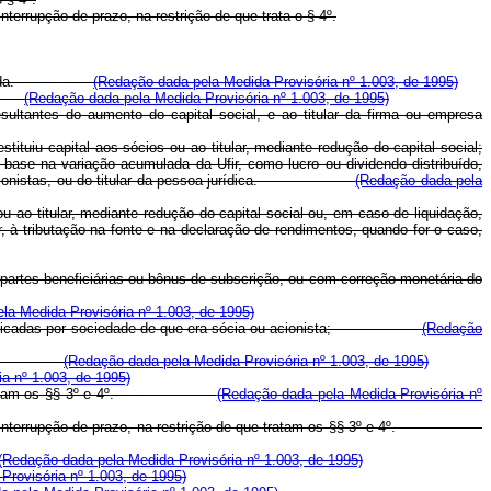
terrupção de prazo, na restrição de que trata o § 4º.
sobre a renda.
(Redação dada pela Medida Provisória nº 1.003, de 1995)
ção.
(Redação dada pela Medida Provisória nº 1.003, de 1995)
sultantes do aumento do capital social, e ao titular da firma ou empresa
tituiu capital aos sócios ou ao titular, mediante redução do capital social;
base na variação acumulada da Ufir, como lucro ou dividendo distribuído,
s, dos acionistas, ou do titular da pessoa jurídica.
(Redação dada pela
u ao titular, mediante redução do capital social ou, em caso de liquidação,
or, à tributação na fonte e na declaração de rendimentos, quando for o caso,
partes beneficiárias ou bônus de subscrição, ou com correção monetária do
la Medida Provisória nº 1.003, de 1995)
uotas bonificadas por sociedade de que era sócia ou acionista;
(Redação
o de 1976.
(Redação dada pela Medida Provisória nº 1.003, de 1995)
a nº 1.003, de 1995)
o de que tratam os §§ 3º e 4º.
(Redação dada pela Medida Provisória nº
a, sem interrupção de prazo, na restrição de que tratam os §§ 3º e 4º.
(Redação dada pela Medida Provisória nº 1.003, de 1995)
Provisória nº 1.003, de 1995)