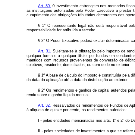
Art. 30.
0 investimento estrangeiro nos mercados financ
as instituições autorizadas pelo Poder Executivo a prestar 
cumprimento das obrigações tributárias decorrentes das opera
§ 1° O representante legal não será responsável pel
responsabilidade for atribuída a terceiro.
§ 2° O Poder Executivo poderá excluir determinadas cate
Art. 31.
Sujeitam-se à tributação pelo imposto de renda
qualquer forma e a qualquer título, por fundos em condomínio
mantidos com recursos provenientes de conversão de débitos
coletivos, residente, domiciliados, ou com sede no exterior.
§ 1º A base de cálculo do imposto é constituída pela d
da data da aplicação até a data da distribuição ao exterior.
§ 2º Os rendimentos e ganhos de capital auferidos pel
renda sobre o ganho líquido mensal.
Art. 32.
Ressalvados os rendimentos de Fundos de Aplica
à alíquota de quinze por cento, os rendimentos auferidos:
I - pelas entidades mencionadas nos arts. 1º e 2º do De
II - pelas sociedades de investimentos a que se refere o