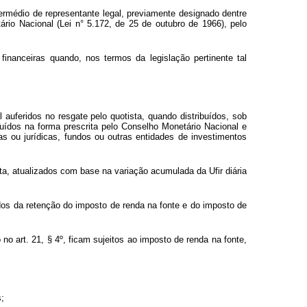
ermédio de representante legal, previamente designado dentre
ário Nacional (Lei n° 5.172, de 25 de outubro de 1966), pelo
inanceiras quando, nos termos da legislação pertinente tal
 auferidos no resgate pelo quotista, quando distribuídos, sob
ituídos na forma prescrita pelo Conselho Monetário Nacional e
s ou jurídicas, fundos ou outras entidades de investimentos
ota, atualizados com base na variação acumulada da Ufir diária
ídos da retenção do imposto de renda na fonte e do imposto de
 art. 21, § 4º, ficam sujeitos ao imposto de renda na fonte,
s;