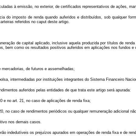
vinculadas à emissão, no exterior, de certificados representativos de ações, ma
ia do imposto de renda quando auferidos e distribuídos, sob qualquer forma
arteiras referidos no caput deste artigo.
eração de capital aplicado, inclusive aquela produzida por títulos de renda 
os, bem como os resultados positivos auferidos em aplicações nos fundos e c
e mercadorias, de futuros e assemelhadas;
bolsa, intermediadas por instituições integrantes do Sistema Financeiro Nacio
ndimentos auferidos pelas entidades de que trata este artigo será apurada:
20 e no art. 21, no caso de aplicações de renda fixa;
 20, no caso de rendimentos periódicos ou qualquer remuneração adicional nã
sitivo nos demais casos.
erão indedutíveis os prejuízos apurados em operações de renda fixa e de rend