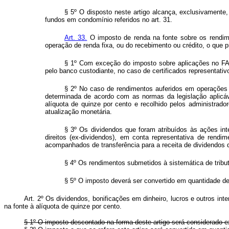
§ 5º O disposto neste artigo alcança, exclusivamente
fundos em condomínio referidos no art. 31.
Art. 33.
O imposto de renda na fonte sobre os rendimen
operação de renda fixa, ou do recebimento ou crédito, o que p
§ 1º Com exceção do imposto sobre aplicações no FAF,
pelo banco custodiante, no caso de certificados representat
§ 2º No caso de rendimentos auferidos em operações re
determinada de acordo com as normas da legislação aplicáve
alíquota de quinze por cento e recolhido pelos administrado
atualização monetária.
§ 3º Os dividendos que foram atribuídos às ações int
direitos (ex-dividendos), em conta representativa de rendi
acompanhados de transferência para a receita de dividendos de
§ 4º Os rendimentos submetidos à sistemática de tribut
§ 5º O imposto deverá ser convertido em quantidade de Uf
Art. 2º Os dividendos, bonificações em dinheiro, lucros e outros int
na fonte à alíquota de quinze por cento.
§ 1º O imposto descontado na forma deste artigo será considerado exc