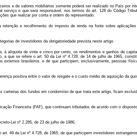
eiros e de valores mobiliários somente poderá ser realizado no País por int
tal serviço e que será responsável, nos termos do art. 128 do Código Tribut
ções que realizar por conta e ordem do representado.
a retenção e recolhimento do imposto de renda na fonte sobre aplicações f
gorias de investidores da obrigatoriedade prevista neste artigo.
, à alíquota de vinte e cinco por cento, os rendimentos e ganhos de capital
, a que se refere o art. 50 da Lei nº 4.728, de 14 de julho de 1965, const
 externos brasileiros, e de que participem, exclusivamente, pessoas física
iferença positiva entre o valor de resgate e o custo médio de aquisição da qu
as carteiras dos fundos em condomínio de que trata este artigo, ficam exclu
ção Financeira (FAF), que continuam tributados de acordo com o disposto no
creto-Lei nº 2.285, de 23 de julho de 1986;
 art. 49 da Lei nº 4.728, de 1965, de que participem investidores estrangeiro