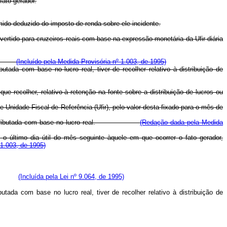
fato gerador.
mido deduzido do imposto de renda sobre ele incidente.
vertido para cruzeiros reais com base na expressão monetária da Ufir diária
siva;
(Incluído pela Medida Provisória nº 1.003, de 1995)
tada com base no lucro real, tiver de recolher relativo à distribuição de
e recolher, relativo à retenção na fonte sobre a distribuição de lucros ou
 Unidade Fiscal de Referência (Ufir), pelo valor desta fixado para o mês de
a jurídica tributada com base no lucro real.
(Redação dada pela Medida
o último dia útil do mês seguinte àquele em que ocorrer o fato gerador,
1.003, de 1995)
usiva;
(Incluída pela Lei nº 9.064, de 1995)
tada com base no lucro real, tiver de recolher relativo à distribuição de