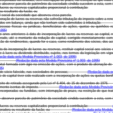
e absorver parcela de patrimônio da sociedade cindida sucedem a esta, sem in
lucros ou reservas capitalizados proporcional à contribuição:
ou resultante da fusão; ou
al social da sociedade que absorveu essa parcela.
ncorporação de lucros ou reservas não sofrerão tributação do imposto 
 apurados em balanço, ainda que não tenham sido submetidos à tributa
ssoas físicas ou jurídicas, beneficiárias de ações, quotas ou quinhões re
1995)
 anos anteriores à data de incorporação de lucros ou reservas ao capital, res
erado, até o montante da redução do capital, corrigido monetariamente com 
declaração de rendimentos, quando for o caso, como rendimento dos sócio
 da incorporação de lucros ou reservas, restituir capital social aos sócios o
-se-á lucro ou dividendo distribuído, sujeito, nos termos da legislação em vig
ação dada pela Medida Provisória nº 1.003, de 1995)
casos de:
(Redação dada pela Medida Provisória nº 1.003, de 1995)
pital formada com ágio na emissão de ações, com o produto da alienação de 
95)
a parte de sócio falecido, nas sociedades de pessoas;
(Redação dada pe
aumento de capital tiver sido realizado com a incorporação de ações ou q
 de direito de retirada assegurado pela Lei nº 6.404, de 15 de dezembr
de investimento isentas de imposto.
(Redação dada pela Medida Provisóri
m as incorporadas ou fundidas, sem interrupção de prazo, na restriçã
e que absorver parcela de patrimônio da sociedade cindida sucedem a est
nte dos lucros ou reservas capitalizados proporcional à contribuição:
da incorporadora ou resultante da fusão; ou
(Redação dada pela Medida 