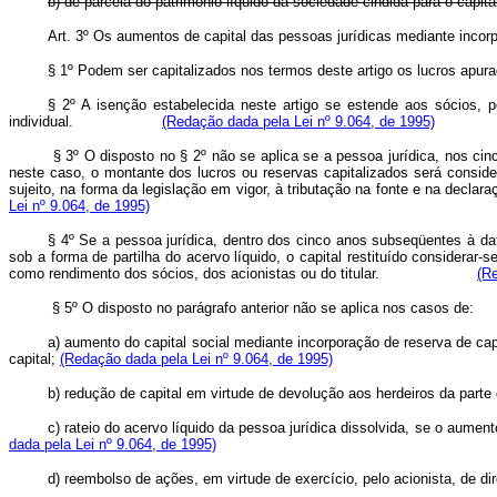
b) de parcela do patrimônio líquido da sociedade cindida para
Art. 3º Os aumentos de capital das pessoas jurídicas mediante i
§ 1º Podem ser capitalizados nos termos deste artigo os lucro
§ 2º A isenção estabelecida neste artigo se estende aos sócios, pe
individual.
(Redação dada pela Lei nº 9.064, de 1995)
§ 3º O disposto no § 2º não se aplica se a pessoa jurídica, nos cinco
neste caso, o montante dos lucros ou reservas capitalizados será consid
sujeito, na forma da legislação em vigor, à tributação na fonte e na 
Lei nº 9.064, de 1995)
§ 4º Se a pessoa jurídica, dentro dos cinco anos subseqüentes à data
sob a forma de partilha do acervo líquido, o capital restituído considerar-
como rendimento dos sócios, dos acionistas ou do titular.
(Re
§ 5º O disposto no parágrafo anterior não se aplica nos 
a) aumento do capital social mediante incorporação de reserva de ca
capital;
(Redação dada pela Lei nº 9.064, de 1995)
b) redução de capital em virtude de devolução aos herdeiros 
c) rateio do acervo líquido da pessoa jurídica dissolvida, se o aumen
dada pela Lei nº 9.064, de 1995)
d) reembolso de ações, em virtude de exercício, pelo acionista, de di