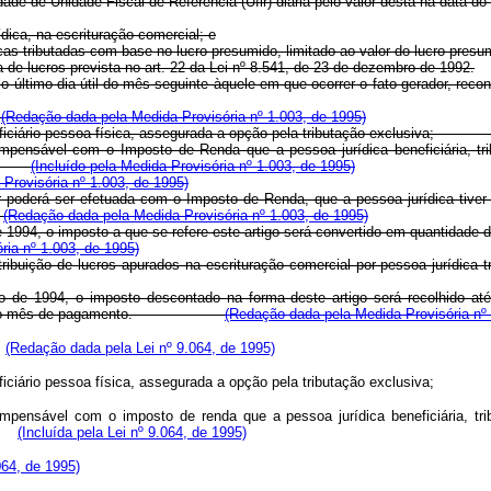
de de Unidade Fiscal de Referência (Ufir) diária pelo valor desta na data do 
ídica, na escrituração comercial; e
as tributadas com base no lucro presumido, limitado ao valor do lucro presu
a de lucros prevista no art. 22 da Lei nº 8.541, de 23 de dezembro de 1992.
o último dia útil do mês seguinte àquele em que ocorrer o fato gerador, recon
:
(Redação dada pela Medida Provisória nº 1.003, de 1995)
 beneficiário pessoa física, assegurada a opção pela tributação exclu
pensável com o Imposto de Renda que a pessoa jurídica beneficiária, tribu
ses;
(Incluído pela Medida Provisória nº 1.003, de 1995)
 Provisória nº 1.003, de 1995)
 poderá ser efetuada com o Imposto de Renda, que a pessoa jurídica tiver qu
.
(Redação dada pela Medida Provisória nº 1.003, de 1995)
1994, o imposto a que se refere este artigo será convertido em quantidade de
ia nº 1.003, de 1995)
a distribuição de lucros apurados na escrituração comercial por pesso
 de 1994, o imposto descontado na forma deste artigo será recolhido até 
r vigente no mês de pagamento.
(Redação dada pela Medida Provisória nº 
:
(Redação dada pela Lei nº 9.064, de 1995)
o beneficiário pessoa física, assegurada a opção pela tributação excl
pensável com o imposto de renda que a pessoa jurídica beneficiária, tribu
es;
(Incluída pela Lei nº 9.064, de 1995)
064, de 1995)