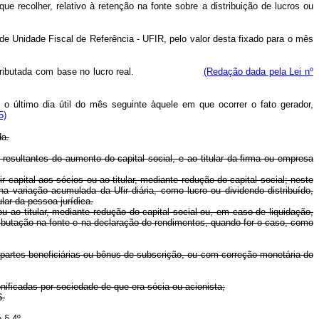
e recolher, relativo à retenção na fonte sobre a distribuição de lucros ou
de Unidade Fiscal de Referência - UFIR, pelo valor desta fixado para o mês
oa jurídica tributada com base no lucro real.
(Redação dada pela Lei nº
o último dia útil do mês seguinte àquele em que ocorrer o fato gerador,
5)
da.
 resultantes do aumento do capital social, e ao titular da firma ou empresa
r capital aos sócios ou ao titular, mediante redução do capital social; neste
 variação acumulada da Ufir diária, como lucro ou dividendo distribuído,
lar da pessoa jurídica.
u ao titular, mediante redução do capital social ou, em caso de liquidação,
à tributação na fonte e na declaração de rendimentos, quando for o caso, como
partes beneficiárias ou bônus de subscrição, ou com correção monetária do
onificadas por sociedade de que era sócia ou acionista;
6.
 § 4º.