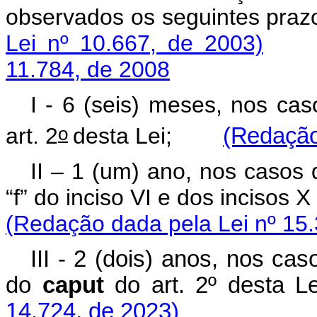
observados os seguintes p
Lei nº 10.667, de 2003)
11.784, de 2008
I -
6 (seis) meses, nos caso
o
art. 2
desta Lei;
(Redação
II – 1 (um) ano, nos casos d
“f” do inciso VI e dos incisos X
(Redação dada pela Lei nº 15.
III - 2 (dois) anos, nos cas
do
caput
do art. 2º dest
14.724, de 2023)