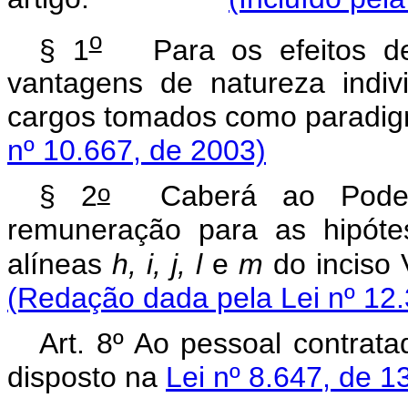
o
§ 1
Para os efeitos des
vantagens de natureza indiv
cargos tomados como 
nº 10.667, de 2003)
o
§ 2
Caberá ao Poder E
remuneração para as hipóte
alíneas
h, i, j, l
e
m
do inciso
(Redação dada pela Lei nº 12.
Art. 8º Ao pessoal contrata
disposto na
Lei nº 8.647, de 1