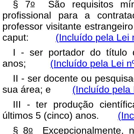
o
§ 7
São requisitos míni
profissional para a contrat
professor visitante estrangeir
caput
:
(Incluído pela Lei
I - ser portador do título
anos;
(Incluído pela Lei 
II - ser docente ou pesqui
sua área; e
(Incluído pela
III - ter produção científi
últimos 5 (cinco) anos.
(In
o
§ 8
Excepcionalmente, no