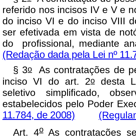
referido nos incisos IV e V e 
do inciso VI e do inciso VIII 
ser efetivada em vista de notó
do profissional, mediant
(Redação dada pela Lei nº 11.
o
§ 3
As contratações de p
o
inciso VI do art. 2
desta Le
seletivo simplificado, obs
estabelecidos pelo Poder E
11.784, de 2008)
(Regula
o
Art. 4
As contratações se