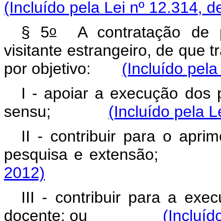
(Incluído pela Lei nº 12.314, d
o
§ 5
A contratação de pr
visitante estrangeiro, de que 
por objetivo:
(Incluído pela
I - apoiar a execução do
sensu
;
(Incluído pela L
II - contribuir para o apr
pesquisa e extens
2012)
III - contribuir para a ex
docente; ou
(Incluíd