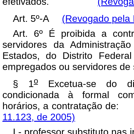
efetivados.
(Revogad
Art. 5º-A
(Revogado pela 
Art. 6º É proibida a cont
servidores da Administração
Estados, do Distrito Feder
empregados ou servidores de s
o
§ 1
Excetua-se do d
condicionada à formal com
horários, a contrata
11.123, de 2005)
I - professor substituto nas 