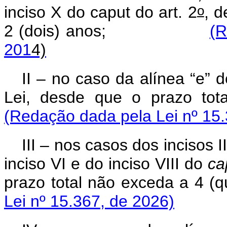
o
inciso X do
caput
do art. 2
, d
2 (dois) anos;
(R
201
4)
II – no caso da alínea “e” 
Lei, desde que o prazo tot
(Redação dada pela Lei nº 15.
III – nos casos dos incisos II
inciso VI e do inciso VIII do
ca
prazo total não exceda a 4 (q
Lei nº 15.367, de 2026)