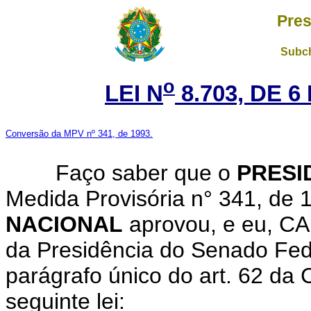
Pres
Subch
o
LEI N
8.703, DE 
Conversão da MPV nº 341, de 1993.
Faço saber que o
PRESI
Medida Provisória n° 341, de 
NACIONAL
aprovou, e eu, C
da Presidência do Senado Fede
parágrafo único do art. 62 da 
seguinte lei: