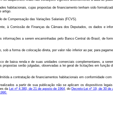
es habitacionais, cujas propostas de financiamento tenham sido formalizada
 artigo.
undo de Compensação das Variações Salariais (FCVS).
lmente, à Comissão de Finanças da Câmara dos Deputados, os dados e inf
s informações a serem encaminhadas pelo Banco Central do Brasil, de forma
azo, sob a forma de colocação direta, por valor não inferior ao par, para pag
lico de baixa renda e de suas unidades comerciais complementares, a serem 
as propostas serão julgadas, observadas a lei geral de licitações em função 
admitida a contratação de financiamentos habitacionais em conformidade com a
ealizados a partir de sua publicação não se aplicam os dispositivos legai
tes da
Lei nº 4.380, de 21 de agosto de 1964
, do
Decreto-Lei nº 19, de 30 de
1990.