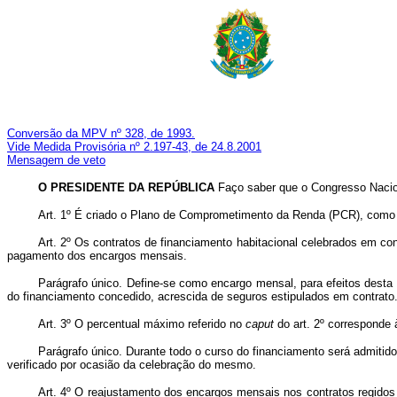
Conversão da MPV nº 328, de 1993.
Vide Medida Provisória nº 2.197-43, de 24.8.2001
Mensagem de veto
O PRESIDENTE DA REPÚBLICA
Faço saber que o Congresso Nacion
Art. 1º É criado o Plano de Comprometimento da Renda (PCR), como m
Art. 2º Os contratos de financiamento habitacional celebrados em c
pagamento dos encargos mensais.
Parágrafo único. Define-se como encargo mensal, para efeitos desta 
do financiamento concedido, acrescida de seguros estipulados em contrato
Art. 3º O percentual máximo referido no
caput
do art. 2º corresponde 
Parágrafo único. Durante todo o curso do financiamento será admitid
verificado por ocasião da celebração do mesmo.
Art. 4º O reajustamento dos encargos mensais nos contratos regido