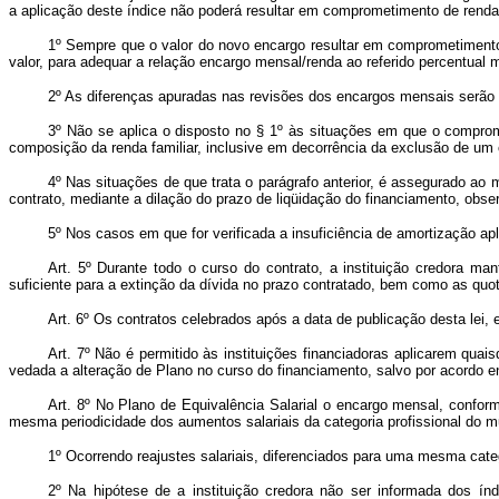
a aplicação deste índice não poderá resultar em comprometimento de renda
1º Sempre que o valor do novo encargo resultar em comprometimento d
valor, para adequar a relação encargo mensal/renda ao referido percentual
2º As diferenças apuradas nas revisões dos encargos mensais serão
3º Não se aplica o disposto no § 1º às situações em que o comprom
composição da renda familiar, inclusive em decorrência da exclusão de um
4º Nas situações de que trata o parágrafo anterior, é assegurado a
contrato, mediante a dilação do prazo de liqüidação do financiamento, ob
5º Nos casos em que for verificada a insuficiência de amortização apli
Art. 5º Durante todo o curso do contrato, a instituição credora m
suficiente para a extinção da dívida no prazo contratado, bem como as qu
Art. 6º Os contratos celebrados após a data de publicação desta lei,
Art. 7º Não é permitido às instituições financiadoras aplicarem qua
vedada a alteração de Plano no curso do financiamento, salvo por acordo en
Art. 8º No Plano de Equivalência Salarial o encargo mensal, conform
mesma periodicidade dos aumentos salariais da categoria profissional do m
1º Ocorrendo reajustes salariais, diferenciados para uma mesma categ
2º Na hipótese de a instituição credora não ser informada dos ín