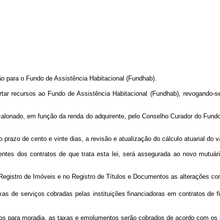
ção para o Fundo de Assistência Habitacional (Fundhab).
tar recursos ao Fundo de Assistência Habitacional (Fundhab), revogando-se
escalonado, em função da renda do adquirente, pelo Conselho Curador do Fun
o prazo de cento e vinte dias, a revisão e atualização do cálculo atuarial do 
orrentes dos contratos de que trata esta lei, será assegurada ao novo mutu
egistro de Imóveis e no Registro de Títulos e Documentos as alterações cont
xas de serviços cobradas pelas instituições financiadoras em contratos de
tos para moradia, as taxas e emolumentos serão cobrados de acordo com os s