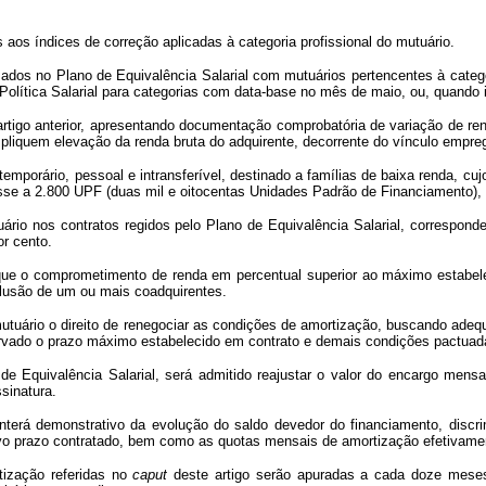
 aos índices de correção aplicadas à categoria profissional do mutuário.
mados no Plano de Equivalência Salarial com mutuários pertencentes à cate
 Política Salarial para categorias com data-base no mês de maio, ou, quando 
o artigo anterior, apresentando documentação comprobatória de variação de re
pliquem elevação da renda bruta do adquirente, decorrente do vínculo empreg
 temporário, pessoal e intransferível, destinado a famílias de baixa renda, c
sse a 2.800 UPF (duas mil e oitocentas Unidades Padrão de Financiamento),
io nos contratos regidos pelo Plano de Equivalência Salarial, corresponde
or cento.
ue o comprometimento de renda em percentual superior ao máximo estabelec
clusão de um ou mais coadquirentes.
o mutuário o direito de renegociar as condições de amortização, buscando a
servado o prazo máximo estabelecido em contrato e demais condições pactuad
de Equivalência Salarial, será admitido reajustar o valor do encargo men
sinatura.
 manterá demonstrativo da evolução do saldo devedor do financiamento, dis
novo prazo contratado, bem como as quotas mensais de amortização efetivame
tização referidas no
caput
deste artigo serão apuradas a cada doze meses,