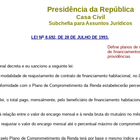
Presidência da República
Casa Civil
Subchefia para Assuntos Jurídicos
o
LEI N
8.692, DE 28 DE JULHO DE 1993.
Define planos de
de financiamento
providências.
al decreta e eu sanciono a seguinte lei:
odalidade de reajustamento de contrato de financiamento habitacional, no 
onformidade com o Plano de Comprometimento da Renda estabelecerão percent
lei, o total pago, mensalmente, pelo beneficiário de financiamento habitacio
.
à relação entre o valor do encargo mensal e à renda bruta do mutuário no mês
o reajustar o valor do encargo mensal até o percentual máximo de compromet
s pelo Plano de Comprometimento da Renda terá por base o mesmo índice e 