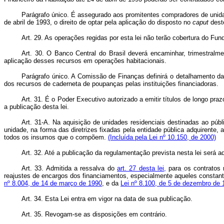
Parágrafo único. É assegurado aos promitentes compradores de unidad
de abril de 1993, o direito de optar pela aplicação do disposto no
caput
deste
Art. 29. As operações regidas por esta lei não terão cobertura do F
Art. 30. O Banco Central do Brasil deverá encaminhar, trimestra
aplicação desses recursos em operações habitacionais.
Parágrafo único. A Comissão de Finanças definirá o detalhamento da
dos recursos de caderneta de poupanças pelas instituições financiadoras.
Art. 31. É o Poder Executivo autorizado a emitir títulos de longo pr
a publicação desta lei.
Art. 31-A. Na aquisição de unidades residenciais destinadas ao púb
unidade, na forma das diretrizes fixadas pela entidade pública adquirente, 
todos os insumos que o compõem.
(Incluída pela Lei nº 10.150, de 2000)
Art. 32. Até a publicação da regulamentação prevista nesta lei será 
Art. 33. Admitida a ressalva do
art. 27 desta lei,
para os contratos r
reajustes de encargos dos financiamentos, especialmente aqueles constan
nº 8.004, de 14 de março de 1990
, e da
Lei nº 8.100, de 5 de dezembro de 
Art. 34. Esta Lei entra em vigor na data de sua publicação.
Art. 35. Revogam-se as disposições em contrário.