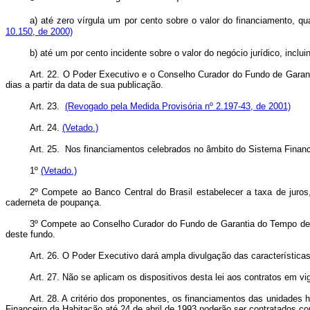
a) até zero vírgula um por cento sobre o valor do financiamento,
10.150, de 2000)
b) até um por cento incidente sobre o valor do negócio jurídico, inc
Art. 22. O Poder Executivo e o Conselho Curador do Fundo de Garant
dias a partir da data de sua publicação.
Art. 23.
(Revogado pela Medida Provisória nº 2.197-43, de 2001)
Art. 24.
(Vetado.)
Art. 25. Nos financiamentos celebrados no âmbito do Sistema Finance
1º
(Vetado.)
2º Compete ao Banco Central do Brasil estabelecer a taxa de juros,
caderneta de poupança.
3º Compete ao Conselho Curador do Fundo de Garantia do Tempo de Se
deste fundo.
Art. 26. O Poder Executivo dará ampla divulgação das características
Art. 27. Não se aplicam os dispositivos desta lei aos contratos em vig
Art. 28. A critério dos proponentes, os financiamentos das unidade
Financeiro da Habitação até 24 de abril de 1993 poderão ser contratados co