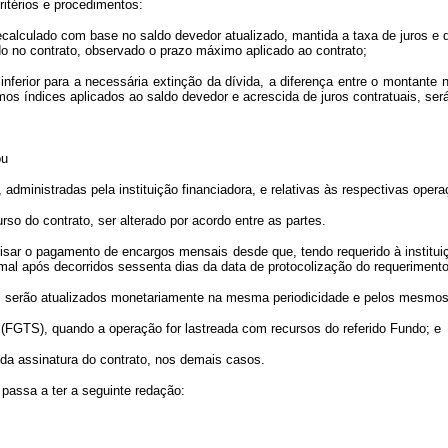
itérios e procedimentos:
recalculado com base no saldo devedor atualizado, mantida a taxa de juros e
o no contrato, observado o prazo máximo aplicado ao contrato;
inferior para a necessária extinção da dívida, a diferença entre o montant
mos índices aplicados ao saldo devedor e acrescida de juros contratuais, ser
ou
, administradas pela instituição financiadora, e relativas às respectivas oper
rso do contrato, ser alterado por acordo entre as partes.
lisar o pagamento de encargos mensais desde que, tendo requerido à institu
mal após decorridos sessenta dias da data de protocolização do requerimento
ei serão atualizados monetariamente na mesma periodicidade e pelos mesmos í
(FGTS), quando a operação for lastreada com recursos do referido Fundo; e
da assinatura do contrato, nos demais casos.
 passa a ter a seguinte redação: