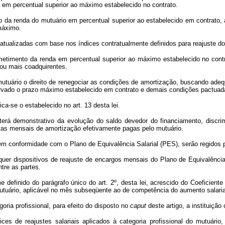
 em percentual superior ao máximo estabelecido no contrato.
a renda do mutuário em percentual superior ao estabelecido em contrato, a 
 máximo.
 atualizadas com base nos índices contratualmente definidos para reajuste
etimento da renda em percentual superior ao máximo estabelecido no contr
 ou mais coadquirentes.
o mutuário o direito de renegociar as condições de amortização, buscando a
servado o prazo máximo estabelecido em contrato e demais condições pactuad
ca-se o estabelecido no art. 13 desta lei.
anterá demonstrativo da evolução do saldo devedor do financiamento, disc
otas mensais de amortização efetivamente pagas pelo mutuário.
 em conformidade com o Plano de Equivalência Salarial (PES), serão regidos p
isquer dispositivos de reajuste de encargos mensais do Plano de Equivalênc
tre as partes.
e definido do parágrafo único do art. 2º, desta lei, acrescido do Coeficien
utuário, aplicável no mês subseqüente ao de competência do aumento salaria
oria profissional, para efeito do disposto no
caput
deste artigo, a instituição
dices de reajustes salariais aplicados à categoria profissional do mutu