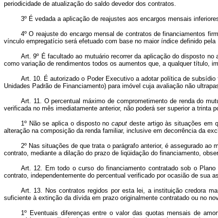
periodicidade de atualização do saldo devedor dos contratos.
3º É vedada a aplicação de reajustes aos encargos mensais inferiores
4º O reajuste do encargo mensal de contratos de financiamentos fir
vínculo empregatício será efetuado com base no maior índice definido pela
Art. 9º É facultado ao mutuário recorrer da aplicação do disposto n
como variação de rendimentos todos os aumentos que, a qualquer título, im
Art. 10. É autorizado o Poder Executivo a adotar política de subsídio
Unidades Padrão de Financiamento) para imóvel cuja avaliação não ultrapa
Art. 11. O percentual máximo de comprometimento de renda do mutuár
verificada no mês imediatamente anterior, não poderá ser superior a trinta p
1º Não se aplica o disposto no
caput
deste artigo às situações em q
alteração na composição da renda familiar, inclusive em decorrência da ex
2º Nas situações de que trata o parágrafo anterior, é assegurado a
contrato, mediante a dilação do prazo de liqüidação do financiamento, ob
Art. 12. Em todo o curso do financiamento contratado sob o Plano 
contrato, independentemente do percentual verificado por ocasião de sua as
Art. 13. Nos contratos regidos por esta lei, a instituição credora
suficiente à extinção da dívida em prazo originalmente contratado ou no 
1º Eventuais diferenças entre o valor das quotas mensais de amor