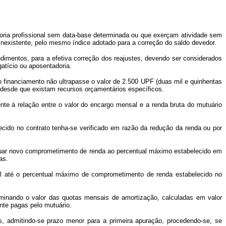
goria profissional sem data-base determinada ou que exerçam atividade sem
inexistente, pelo mesmo índice adotado para a correção do saldo devedor.
ndimentos, para a efetiva correção dos reajustes, devendo ser considerados
atício ou aposentadoria.
ujo financiamento não ultrapasse o valor de 2.500 UPF (duas mil e quinhentas
 desde que existam recursos orçamentários específicos.
nte à relação entre o valor do encargo mensal e a renda bruta do mutuário
ido no contrato tenha-se verificado em razão da redução da renda ou por
dequar novo comprometimento de renda ao percentual máximo estabelecido em
as.
sal até o percentual máximo de comprometimento de renda estabelecido no
criminando o valor das quotas mensais de amortização, calculadas em valor
nte pagas pelo mutuário.
 admitindo-se prazo menor para a primeira apuração, procedendo-se, se