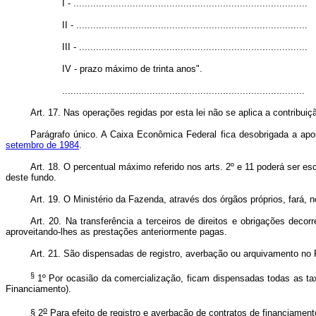
I - ...................................................................................
II - ..................................................................................
III - .................................................................................
IV - prazo máximo de trinta anos".
......................................................................................
Art. 17. Nas operações regidas por esta lei não se aplica a contribui
Parágrafo único. A Caixa Econômica Federal fica desobrigada a apor
setembro de 1984
.
Art. 18. O percentual máximo referido nos arts. 2º e 11 poderá ser 
deste fundo.
Art. 19. O Ministério da Fazenda, através dos órgãos próprios, fará, n
Art. 20. Na transferência a terceiros de direitos e obrigações dec
aproveitando-lhes as prestações anteriormente pagas.
Art. 21. São dispensadas de registro, averbação ou arquivamento no R
§
1º Por ocasião da comercialização, ficam dispensadas todas as ta
Financiamento).
o
§ 2
Para efeito de registro e averbação de contratos de financiamen