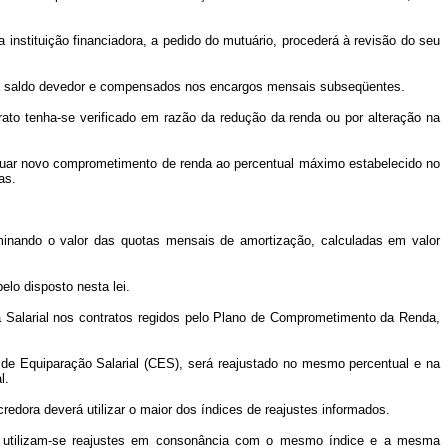
instituição financiadora, a pedido do mutuário, procederá à revisão do seu
 do saldo devedor e compensados nos encargos mensais subseqüentes.
ato tenha-se verificado em razão da redução da renda ou por alteração na
dequar novo comprometimento de renda ao percentual máximo estabelecido no
as.
riminando o valor das quotas mensais de amortização, calculadas em valor
elo disposto nesta lei.
ia Salarial nos contratos regidos pelo Plano de Comprometimento da Renda,
te de Equiparação Salarial (CES), será reajustado no mesmo percentual e na
l.
 credora deverá utilizar o maior dos índices de reajustes informados.
ário, utilizam-se reajustes em consonância com o mesmo índice e a mesma