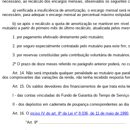
necessário, ao recálculo dos encargos mensais, observados os seguintes cr
a) verificada a insuficiência de amortização, o encargo mensal será 
necessário, para adequar o encargo mensal ao percentual máximo estipulad
b) se após o recálculo a quota de amortização se mantiver em nível 
mutuário a partir do primeiro mês do último recálculo, atualizada pelos mes
1. por pagamento efetivado diretamente pelo mutuário;
2. por seguro especialmente contratado pelo mutuário para este fim; 
3. por reservas constituídas pela contribuição voluntária de mutuários
2º O prazo de doze meses referido no parágrafo anterior poderá, no cu
Art. 14. Não será imputada qualquer penalidade ao mutuário que para
dos comprovantes das variações da renda, não tenha recebido resposta for
Art. 15. Os saldos devedores dos financiamentos de que trata esta l
I - das contas vinculadas do Fundo de Garantia do Tempo de Serviço 
II - dos depósitos em caderneta de poupança correspondentes ao dia 
Art. 16. O
inciso IV do art. 9º da Lei nº 8.036, de 11 de maio de 1990
,
"Art. 9º ...........................................................................