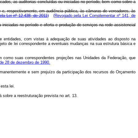
licados, as auditorias concluídas ou iniciadas no período, bem como sobre a
 e, respectivamente, em audiência pública, às câmaras de vereadores, às
la Lei nº 12.438, de 2011)
(Revogado pela Lei Complementar nº 141, de
 iniciadas no período e oferta e produção de serviços na rede assistencial
 e entidades, com vistas à adequação de suas atividades ao disposto na
eto de lei correspondente a eventuais mudanças na sua estrutura básica e
assim como suas correspondentes projeções nas Unidades da Federação, que
2, de 28 de dezembro de 1990.
ermanentemente e sem prejuízo da participação dos recursos do Orçamento
esta lei.
sobre a reestruturação prevista no art. 13.