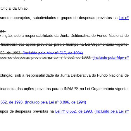
 Oficial da União.
esmos subprojetos, subatividades e grupos de despesas previstos na
Lei nº
mps.
extinção, sob a responsabilidade da Junta Deliberativa do Fundo Nacional de
e financeira das ações previstas para o Inamps na Lei Orçamentária vigente.
652, de 1993.
(Incluído pela Mpv nº 515, de 1994)
upos de despesas previstos na Lei nº 8.652, de 1993.
(Incluído pela Mpv nº
a extinção, sob a responsabilidade da Junta Deliberativa do Fundo Nacional de
e financeira das ações previstas para o INAMPS na Lei Orçamentária vigente.
8.652, de 1993
.
(Incluído pela Lei nº 8.896, de 1994)
grupos de despesas previstas na
Lei nº 8.652, de 1993.
(Incluído pela Lei nº