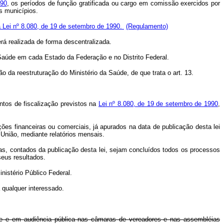
990
, os períodos de função gratificada ou cargo em comissão exercidos por
s municípios.
da Lei nº 8.080, de 19 de setembro de 1990.
(Regulamento)
rá realizada de forma descentralizada.
 Saúde em cada Estado da Federação e no Distrito Federal.
 da reestruturação do Ministério da Saúde, de que trata o art. 13.
ntos de fiscalização previstos na
Lei nº 8.080, de 19 de setembro de 1990
,
es financeiras ou comerciais, já apurados na data de publicação desta lei
 União, mediante relatórios mensais.
dias, contados da publicação desta lei, sejam concluídos todos os processos
seus resultados.
istério Público Federal.
 qualquer interessado.
te e em audiência pública nas câmaras de vereadores e nas assembléias