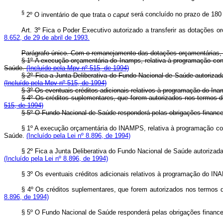
§
2º O inventário de que trata o
caput
será concluído no prazo de 180 (
Art.
3º Fica o Poder Executivo autorizado a transferir as dotações
8.652, de 29 de abril de 1993.
Parágrafo único. Com o remanejamento das dotações orçamentárias, 
§ 1º A execução orçamentária do Inamps, relativa à programação const
Saúde.
(Incluído pela Mpv nº 515, de 1994)
§ 2º Fica a Junta Deliberativa do Fundo Nacional de Saúde autorizada
(Incluído pela Mpv nº 515, de 1994)
§ 3º Os eventuais créditos adicionais relativos à programação do Ina
§ 4º Os créditos suplementares, que forem autorizados nos termos d
515, de 1994)
§ 5º O Fundo Nacional de Saúde responderá pelas obrigações financ
§ 1º A execução orçamentária do INAMPS, relativa à programação c
Saúde.
(Incluído pela Lei nº 8.896, de 1994)
§ 2º Fica a Junta Deliberativa do Fundo Nacional de Saúde autorizada
(Incluído pela Lei nº 8.896, de 1994)
§ 3º Os eventuais créditos adicionais relativos à programação do IN
§ 4º Os créditos suplementares, que forem autorizados nos termos 
8.896, de 1994)
§ 5º O Fundo Nacional de Saúde responderá pelas obrigações finan