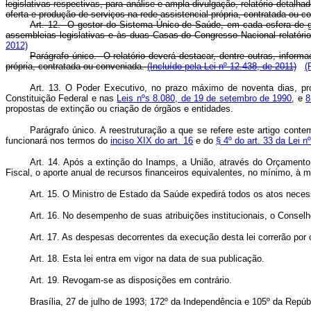
legislativas respectivas, para análise e ampla divulgação, relatório detal
oferta e produção de serviços na rede assistencial própria, contratada ou c
Art. 12. O gestor do Sistema Único de Saúde, em cada esfera de go
assembleias legislativas e às duas Casas do Congresso Nacional relatório
2012)
Parágrafo único. O relatório deverá destacar, dentre outras, inform
própria, contratada ou conveniada.
(Incluído pela Lei nº 12.438, de 2011)
(
Art.
13. O Poder Executivo, no prazo máximo de noventa dias, pro
Constituição Federal e nas
Leis nºs 8.080, de 19 de setembro de 1990
, e
8
propostas de extinção ou criação de órgãos e entidades.
Parágrafo único. A reestruturação a que se refere este artigo cont
funcionará nos termos do
inciso XIX do art. 16
e do
§ 4º do art. 33 da Lei 
Art.
14. Após a extinção do Inamps, a União, através do Orçamento
Fiscal, o aporte anual de recursos financeiros equivalentes, no mínimo, à m
Art.
15. O Ministro de Estado da Saúde expedirá todos os atos necess
Art.
16. No desempenho de suas atribuições institucionais, o Conselh
Art.
17. As despesas decorrentes da execução desta lei correrão por 
Art.
18. Esta lei entra em vigor na data de sua publicação.
Art.
19. Revogam-se as disposições em contrário.
Brasília, 27 de julho de 1993; 172º da Independência e 105º da Repúb