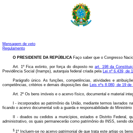
Mensagem de veto
Regulamento
O PRESIDENTE DA REPÚBLICA
Faço saber que o Congresso Nacion
Art.
1º Fica extinto, por força do disposto no
art. 198 da Constitu
Previdência Social (Inamps), autarquia federal criada pela
Lei nº 6.439, de 
Parágrafo único. As funções, competências, atividades e atribuiç
competências, critérios e demais disposições das
Leis nºs 8.080, de 19 de
Art.
2º Os bens imóveis e o acervo físico, documental e material inte
I - incorporados ao patrimônio da União, mediante termos lavrados n
ficando o acervo documental sob a guarda e responsabilidade do Ministério
II - doados ou cedidos a municípios, estados e Distrito Federal, 
administrativo, os quais permanecerão como patrimônio do INSS, sendo obri
§
1º Incluem-se no acervo patrimonial de que trata este artigo os be