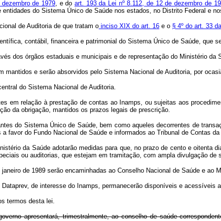
de dezembro de 1979
, e do
art. 193 da Lei nº 8.112, de 12 de dezembro de 1
e entidades do Sistema Único de Saúde nos estados, no Distrito Federal e no
cional de Auditoria de que tratam o
inciso XIX do art. 16
e o
§ 4º do art. 33 
ntífica, contábil, financeira e patrimonial do Sistema Único de Saúde, que se
ravés dos órgãos estaduais e municipais e de representação do Ministério da
m mantidos e serão absorvidos pelo Sistema Nacional de Auditoria, por ocasião
entral do Sistema Nacional de Auditoria.
tes em relação à prestação de contas ao Inamps, ou sujeitas aos procedime
ão da obrigação, mantidos os prazos legais de prescrição.
antes do Sistema Único de Saúde, bem como aqueles decorrentes de transaçõ
os a favor do Fundo Nacional de Saúde e informados ao Tribunal de Contas da
Ministério da Saúde adotarão medidas para que, no prazo de cento e oitenta 
speciais ou auditorias, que estejam em tramitação, com ampla divulgação de 
e janeiro de 1989 serão encaminhadas ao Conselho Nacional de Saúde e ao Min
Dataprev, de interesse do Inamps, permanecerão disponíveis e acessíveis a
s termos desta lei.
overno apresentará, trimestralmente, ao conselho de saúde corresponden