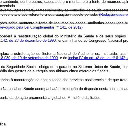
hado contendo, dentre outros, dados sobre o montante e a fonte de recursos ap
onveniada.
verno, apresentará, trimestralmente, ao conselho de saúde correspondente
 circunstanciado referente a sua atuação naquele período.
(Redação dada pe
ações sobre montante e fonte de recursos aplicados, auditorias concluídas ou
Revogado pela Lei Complementar nº 141, de 2012)
cederá à reestruturação global do Ministério da Saúde e de seus órgãos
.142, de 28 de dezembro de 1990
, encaminhando ao Congresso Nacional proj
emplará a estruturação do Sistema Nacional de Auditoria, ora instituído, 
nº 8.080, de 19 de setembro de 1990
, e do
inciso IV do art. 4º da Lei nº 8.14
 da Seguridade Social, obriga-se a garantir ao Sistema Único de Saúde, p
édia dos gastos da autarquia nos últimos cinco exercícios fiscais.
ários à manutenção da continuidade dos serviços assistenciais de que trata 
o Nacional de Saúde acompanhará a execução do disposto nesta lei e opinará 
conta da dotação orçamentária global do Ministério da Saúde.
lica.