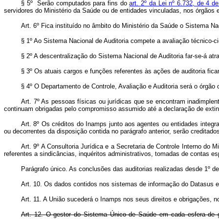
§ 5º
Serão computados para fins do
art. 2º da Lei nº 6.732, de 4 
servidores do Ministério da Saúde ou de entidades vinculadas, nos órgãos 
Art.
6º Fica instituído no âmbito do Ministério da Saúde o Sistema Na
§ 1º
Ao Sistema Nacional de Auditoria compete a avaliação técnico-cie
§ 2º
A descentralização do Sistema Nacional de Auditoria far-se-á at
§ 3º
Os atuais cargos e funções referentes às ações de auditoria fica
§ 4º
O Departamento de Controle, Avaliação e Auditoria será o órgão c
Art.
7º As pessoas físicas ou jurídicas que se encontram inadimplen
continuam obrigadas pelo compromisso assumido até a declaração de extinç
Art.
8º Os créditos do Inamps junto aos agentes ou entidades integr
ou decorrentes da disposição contida no parágrafo anterior, serão creditad
Art.
9º A Consultoria Jurídica e a Secretaria de Controle Interno do 
referentes a sindicâncias, inquéritos administrativos, tomadas de contas e
Parágrafo único. As conclusões das auditorias realizadas desde 1º d
Art.
10. Os dados contidos nos sistemas de informação do Datasus e 
Art.
11. A União sucederá o Inamps nos seus direitos e obrigações, no
Art.
12. O gestor do Sistema Único de Saúde em cada esfera de g