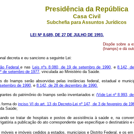
Presidência da República
Casa Civil
Subchefia para Assuntos Jurídicos
LEI Nº 8.689, DE 27 DE JULHO DE 1993.
Dispõe sobre a ex
(Inamps) e dá out
al decreta e eu sanciono a seguinte Lei:
ição Federal
e nas
Leis nºs 8.080, de 19 de setembro de 1990
, e
8.142, d
1º de setembro de 1977
, vinculada ao Ministério da Saúde.
ões do Inamps serão absorvidas pelas instâncias federal, estadual e mun
 setembro de 1990
, e
8.142, de 28 de dezembro de 1990.
grantes do patrimônio do Inamps serão inventariados e:
(Vide Lei nº 8.993, d
a forma do
inciso VI do art. 13 do Decreto-Lei nº 147, de 3 de fevereiro de 19
 da Saúde;
quando se tratar de hospitais e postos de assistência à saúde e, na conv
gatória a publicação do ato correspondente que especifique o destinatário e
ns móveis e imóveis cedidos a estados, municípios e Distrito Federal, e os e