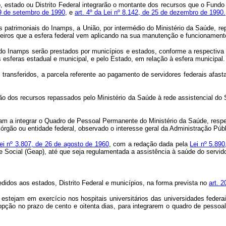
o, estado ou Distrito Federal integrarão o montante dos recursos que o Fundo
19 de setembro de 1990
, e
art. 4º da Lei nº 8.142, de 25 de dezembro de 1990.
patrimoniais do Inamps, a União, por intermédio do Ministério da Saúde, re
ceiros que a esfera federal vem aplicando na sua manutenção e funcionament
do Inamps serão prestados por municípios e estados, conforme a respectiva
s esferas estadual e municipal, e pelo Estado, em relação à esfera municipal.
 transferidos, a parcela referente ao pagamento de servidores federais afas
ção dos recursos repassados pelo Ministério da Saúde à rede assistencial do
m a integrar o Quadro de Pessoal Permanente do Ministério da Saúde, respeit
ro órgão ou entidade federal, observado o interesse geral da Administração Pú
 Lei nº 3.807, de 26 de agosto de 1960
, com a redação dada pela
Lei nº 5.890
e Social (Geap), até que seja regulamentada a assistência à saúde do servid
edidos aos estados, Distrito Federal e municípios, na forma prevista no
art. 
estejam em exercício nos hospitais universitários das universidades federa
opção no prazo de cento e oitenta dias, para integrarem o quadro de pessoal