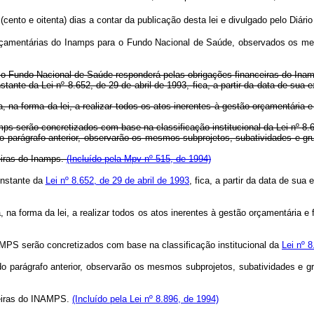
cento e oitenta) dias a contar da publicação desta lei e divulgado pelo Diário
 orçamentárias do Inamps para o Fundo Nacional de Saúde, observados os m
o Fundo Nacional de Saúde responderá pelas obrigações financeiras do Ina
ante da Lei nº 8.652, de 29 de abril de 1993, fica, a partir da data de sua 
, na forma da lei, a realizar todos os atos inerentes à gestão orçamentária 
mps serão concretizados com base na classificação institucional da Lei nº 8.
o parágrafo anterior, observarão os mesmos subprojetos, subatividades e gr
eiras do Inamps.
(Incluído pela Mpv nº 515, de 1994)
onstante da
Lei nº 8.652, de 29 de abril de 1993
, fica, a partir da data de su
, na forma da lei, a realizar todos os atos inerentes à gestão orçamentária 
AMPS serão concretizados com base na classificação institucional da
Lei nº 
do parágrafo anterior, observarão os mesmos subprojetos, subatividades e 
ceiras do INAMPS.
(Incluído pela Lei nº 8.896, de 1994)