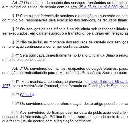
Art.
4º Os recursos de custeio dos serviços transferidos ao municípi
e municipal de saúde, de acordo com os
arts. 35 e 36 da Lei nº 8.080, de 
§ 1º
Com a transferência de serviços e a doação ou a cessão de bens 
do município, responsáveis pela execução dos serviços, os recursos finan
§ 2º
Os serviços de assistência à saúde ainda sob responsabilidade 
ser executados, em caráter supletivo e transitório, pela União em relação à
§ 3º
Não se inclui, no montante dos recursos de custeio dos serviços
remuneração continuará a correr por conta da União.
§ 4º
Será publicada trimestralmente no Diário Oficial da União a rela
e municípios beneficiados.
Art.
5º Os servidores do Inamps, ocupantes de cargos efetivos, passa
de opção por redistribuição para o Ministério da Previdência Social ou out
§ 1º
Fica mantida a contribuição prevista no
inciso II do art. 69 da
197
7, para a Assistência Patronal, transformada na Fundação de Seguridad
§ 2º
(Vetado)
.
§ 3º
Os servidores a que se refere o
caput
deste artigo poderão ser c
§ 4º
Aos servidores do Inamps que, na data da publicação desta lei, 
entidades da Administração Pública Federal, será assegurado o direito de 
que fazem jus, de acordo com a legislação pertinente.