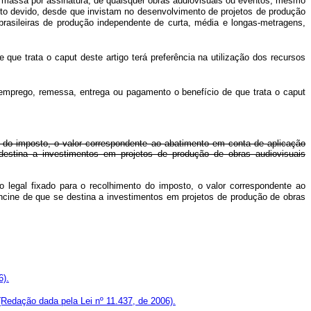
de massa por assinatura, de quaisquer obras audiovisuais ou eventos, mesmo
sto devido, desde que invistam no desenvolvimento de projetos de produção
brasileiras de produção independente de curta, média e longas-metragens,
ue trata o caput deste artigo terá preferência na utilização dos recursos
, emprego, remessa, entrega ou pagamento o benefício de que trata o caput
nto do imposto, o valor correspondente ao abatimento em conta de aplicação
 destina a investimentos em projetos de produção de obras audiovisuais
zo legal fixado para o recolhimento do imposto, o valor correspondente ao
Ancine de que se destina a investimentos em projetos de produção de obras
6).
(Redação dada pela Lei nº 11.437, de 2006).