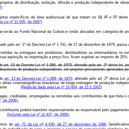
rojetos de distribuição, exibição, difusão e produção independente de obras
7)
o
o
tos específicos da área audiovisual de que tratam os §§ 4
e 5
deste 
la Lei nº 11.505, de 2007)
inar-se-ão ao Fundo Nacional da Cultura e serão alocados em categoria
erado pelo art. 1º do Decreto-Lei nº 1.741, de 27 de dezembro de 1979, passa
etidas ou entregues aos produtores, distribuidores ou intermediários no ex
r sua aquisição ou importação a preço fixo, ficam sujeitas ao imposto de 25% 
 art. 13 do Decreto-Lei nº 1.089, de 1970, alterado pelo art. 2º desta lei, 
rasileiras de produção independente, em projetos previamente aprovados pelo
o
 do
art. 13 do Decreto-Lei nº 1.089, de 1970
, alterado pelo art. 2
desta Lei, 
 obras cinematográficas brasileiras de longa metragem de produção independe
dente.
(Redação dada pela Lei nº 10.454, de 13.5.2002)
as, creditadas, empregadas ou remetidas aos contribuintes de que trata o cap
7, de 2006).
 contribuinte poderá transferir expressamente ao responsável pelo pagamento 
ins.
(Incluído pela Lei nº 11.437, de 2006).
o
ermos do
art. 72 da Lei n
9.430, de 27 de dezembro de 1996,
beneficiário