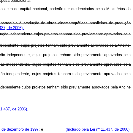
spesa operacional.
asileira de capital nacional, poderão ser credenciados pelos Ministérios da
 patrocínio à produção de obras cinematográficas brasileiras de produção
.437, de 2006).
rodução independente cujos projetos tenham sido previamente aprovados pela
independente, cujos projetos tenham sido previamente aprovados pela Ancine,
dução independente, cujos projetos tenham sido previamente aprovados pela
dução independente, cujos projetos tenham sido previamente aprovados pela
dução independente, cujos projetos tenham sido previamente aprovados pela
o independente cujos projetos tenham sido previamente aprovados pela Ancine
11.437, de 2006).
0 de dezembro de 1997
; e
(Incluído pela Lei nº 11.437, de 2006)