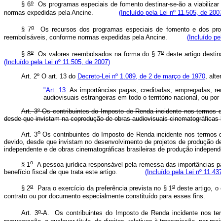
o
§ 6
Os programas especiais de fomento destinar-se-ão a viabilizar p
normas expedidas pela Ancine.
(Incluído pela Lei nº 11.505, de 200
o
§ 7
Os recursos dos programas especiais de fomento e dos proje
reembolsáveis, conforme normas expedidas pela Ancine.
(Incluído pe
o
o
§ 8
Os valores reembolsados na forma do § 7
deste artigo dest
(Incluído pela Lei nº 11.505, de 2007)
Art. 2º O art. 13 do
Decreto-Lei nº 1.089, de 2 de março de 1970
, alt
"Art. 13.
As importâncias pagas, creditadas, empregadas, rem
audiovisuais estrangeiras em todo o território nacional, ou po
Art. 3º Os contribuintes do Imposto de Renda incidente nos termos do
desde que invistam na coprodução de obras audiovisuais cinematográficas b
o
Art. 3
Os contribuintes do Imposto de Renda incidente nos termos
devido, desde que invistam no desenvolvimento de projetos de produção de
independente e de obras cinematográficas brasileiras de produção indepen
o
§ 1
A pessoa jurídica responsável pela remessa das importâncias pag
benefício fiscal de que trata este artigo.
(Incluído pela Lei nº 11.43
o
o
§ 2
Para o exercício da preferência prevista no § 1
deste artigo, o
contrato ou por documento especialmente constituído para esses f
o
Art. 3
-A.
Os contribuintes do Imposto de Renda incidente nos t