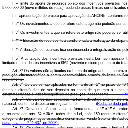
II – limite do aporte de recursos objeto dos incentivos previstos n
9.000.000,00 (nove milhões de reais), podendo esses limites ser utilizado
III - apresentação do projeto para aprovação da ANCINE, confo
§ 3º Os investimentos a que se refere este artigo não poderão ser uti
o
§ 3
Os investimentos a que se refere este artigo não poderão ser u
§ 4º A liberação de recursos fica condicionada à realização da etapa a
o
§ 4
A liberação de recursos fica condicionada à integralização d
o
§ 5
A utilização dos incentivos previstos nesta Lei não impossibil
limitado o total destes incentivos a 95% (noventa e cinco por cento)
Art. 5º Os valores não aplicados na forma do artigo anterior, no pra
produção cinematográfica a serem desenvolvidos através do Instituto Bra
regulamento.
o
o
Art. 5
Os valores não aplicados na forma do art. 1
no prazo de 48 (
(cento e oitenta) dias de seu depósito na conta de que trata a alínea 
cinematográficas e videofonográficas de produção independente.
(Re
o
Art. 5
Os valores não aplicados na forma do artigo anterior, no pra
nacional, conforme disposto em regulamento
(Redação dada pela
o
o
o
Art. 5
Os valores não aplicados na forma dos arts. 1
e 1
-A, ambos
o
o
e, no caso dos arts. 3
e 3
-A, todos desta Lei, após 180 (cento e oitenta
categoria de programação específica denominada Fundo Setorial do Aud
dada pela Lei nº 11.437, de 2006).
o
Art. 5
Os valores depositados nas contas de que trata o inciso I do