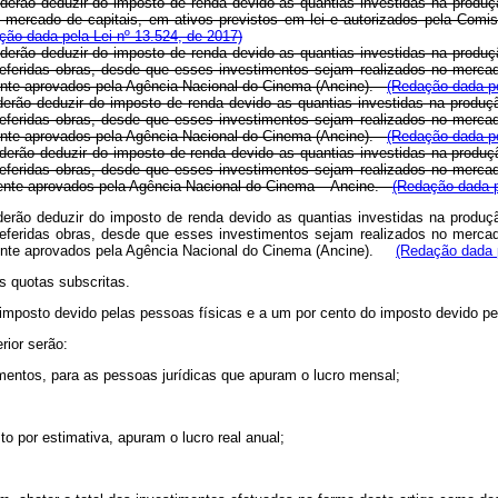
poderão deduzir do imposto de renda devido as quantias investidas na produç
 mercado de capitais, em ativos previstos em lei e autorizados pela Comis
ção dada pela Lei nº 13.524, de 2017)
 poderão deduzir do imposto de renda devido as quantias investidas na produ
 referidas obras, desde que esses investimentos sejam realizados no mercad
mente aprovados pela Agência Nacional do Cinema (Ancine).
(Redação dada pe
 poderão deduzir do imposto de renda devido as quantias investidas na produ
 referidas obras, desde que esses investimentos sejam realizados no mercad
mente aprovados pela Agência Nacional do Cinema (Ancine).
(Redação dada pe
 poderão deduzir do imposto de renda devido as quantias investidas na produ
 referidas obras, desde que esses investimentos sejam realizados no mercad
mente aprovados pela Agência Nacional do Cinema – Ancine.
(Redação dada p
 poderão deduzir do imposto de renda devido as quantias investidas na produ
 referidas obras, desde que esses investimentos sejam realizados no mercad
amente aprovados pela Agência Nacional do Cinema (Ancine).
(Redação dada p
as quotas subscritas.
o do imposto devido pelas pessoas físicas e a um por cento do imposto dev
rior serão:
mentos, para as pessoas jurídicas que apuram o lucro mensal;
o por estimativa, apuram o lucro real anual;