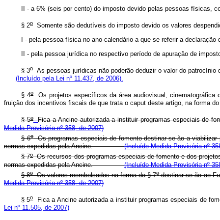
II - a 6% (seis por cento) do imposto devido pelas pessoas físicas,
o
§ 2
Somente são dedutíveis do imposto devido os valores de
I - pela pessoa física no ano-calendário a que se referir a d
II - pela pessoa jurídica no respectivo período de apuração
o
§ 3
As pessoas jurídicas não poderão deduzir o valor do patrocínio 
(Incluído pela Lei nº 11.437, de 2006).
o
§ 4
Os projetos específicos da área audiovisual, cinematográfica de
fruição dos incentivos fiscais de que trata o caput deste artigo,
o
§ 5
Fica a Ancine autorizada a instituir programas especiais de fo
Medida Provisória nº 358, de 2007)
o
§ 6
Os programas especiais de fomento destinar-se-ão a viabilizar p
normas expedidas pela Ancine.
(Incluído Medida Provisória nº 35
o
§ 7
Os recursos dos programas especiais de fomento e dos projetos 
normas expedidas pela Ancine.
(Incluído Medida Provisória nº 35
o
o
§ 8
Os valores reembolsados na forma do § 7
destinar-se-ão ao Fu
Medida Provisória nº 358, de 2007)
o
§ 5
Fica a Ancine autorizada a instituir programas especiais de fome
Lei nº 11.505, de 2007)