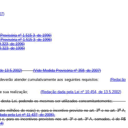
07)
rovisória nº 1.515-3, de 1996)
rovisória nº 1.515-3, de 1996)
9.323, de 1996)
9.323, de 1996)
de 13.5.2002)
(Vide Medida Provisória nº 358, de 2007)
ncine deverão atender cumulativamente aos seguintes requisitos:
(Redação
final de sua realização;
(Redação dada pela Lei nº 10.454, de 13.5.2002)
desta Lei, podendo os mesmos ser utilizados concomitantemente;
o
o
o milhões de reais) e, para o incentivo previsto no art. 3
e no art. 3
-A,
ada pela Lei nº 11.437, de 2006).
) e, para os incentivos previstos nos art. 3º e art. 3º-A, somados, é de R$
4)