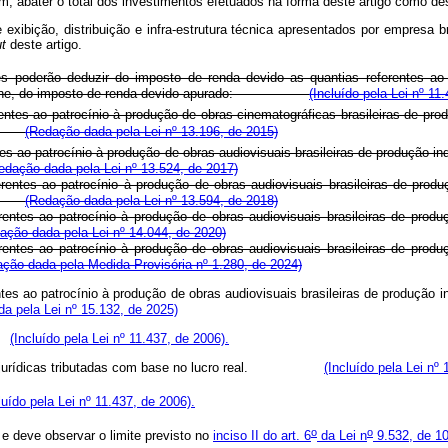
ém, abater o total dos investimentos efetuados na forma deste artigo como de
 exibição, distribuição e infra-estrutura técnica apresentados por empresa br
t
deste artigo.
tes poderão deduzir do imposto de renda devido as quantias referentes ao
la Ancine, do imposto de renda devido apurado:
(Incluído pela Lei nº 11
rentes ao patrocínio à produção de obras cinematográficas brasileiras de p
ado:
(Redação dada pela Lei nº 13.196, de 2015)
ntes ao patrocínio à produção de obras audiovisuais brasileiras de produção 
edação dada pela Lei nº 13.524, de 2017)
ferentes ao patrocínio à produção de obras audiovisuais brasileiras de pro
ado:
(Redação dada pela Lei nº 13.594, de 2018)
erentes ao patrocínio à produção de obras audiovisuais brasileiras de pro
ação dada pela Lei nº 14.044, de 2020)
erentes ao patrocínio à produção de obras audiovisuais brasileiras de pro
ção dada pela Medida Provisória nº 1.280, de 2024)
rentes ao patrocínio à produção de obras audiovisuais brasileiras de produçã
a pela Lei nº 15.132, de 2025)
 e
(Incluído pela Lei nº 11.437, de 2006).
essoas jurídicas tributadas com base no lucro real.
(Incluído pela Lei nº 
luído pela Lei nº 11.437, de 2006).
o
o
 e deve observar o limite previsto no
inciso II do art. 6
da Lei n
9.532, de 1