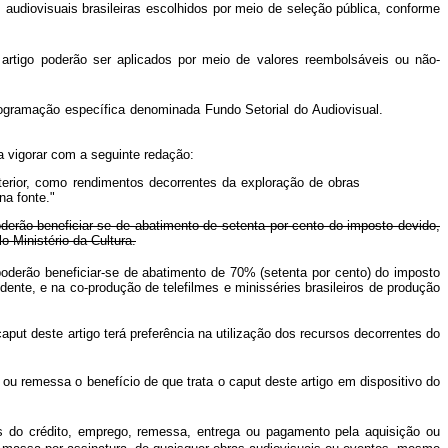
 audiovisuais brasileiras escolhidos por meio de seleção pública, conforme
artigo poderão ser aplicados por meio de valores reembolsáveis ou não-
 de programação específica denominada Fundo Setorial do Audiovisual.
 a vigorar com a seguinte redação:
terior, como rendimentos decorrentes da exploração de obras
na fonte."
poderão beneficiar-se de abatimento de setenta por cento do imposto devido,
 Ministério da Cultura.
poderão beneficiar-se de abatimento de 70% (setenta por cento) do imposto
nte, e na co-produção de telefilmes e minisséries brasileiros de produção
ut deste artigo terá preferência na utilização dos recursos decorrentes do
ou remessa o benefício de que trata o caput deste artigo em dispositivo do
s do crédito, emprego, remessa, entrega ou pagamento pela aquisição ou