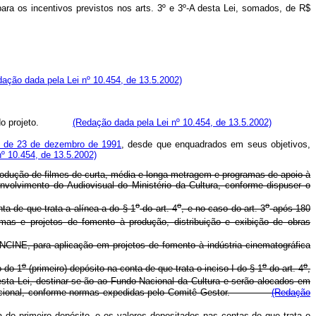
para os incentivos previstos nos arts. 3º e 3º-A desta Lei, somados, de R$
ação dada pela Lei nº 10.454, de 13.5.2002)
zação do projeto.
(Redação dada pela Lei nº 10.454, de 13.5.2002)
 de 23 de dezembro de 1991
, desde que enquadrados em seus objetivos,
nº 10.454, de 13.5.2002)
 produção de filmes de curta, média e longa metragem e programas de apoio à
nvolvimento do Audiovisual do Ministério da Cultura, conforme dispuser o
o
o
o
ta de que trata a alínea a do § 1
do art. 4
, e no caso do art. 3
após 180
mas e projetos de fomento à produção, distribuição e exibição de obras
ANCINE, para aplicação em projetos de fomento à indústria cinematográfica
o
o
o
o do 1
(primeiro) depósito na conta de que trata o inciso I do § 1
do art. 4
,
sta Lei, destinar-se-ão ao Fundo Nacional da Cultura e serão alocados em
áfica nacional, conforme normas expedidas pelo Comitê Gestor.
(Redação
 do primeiro depósito, e os valores depositados nas contas de que trata o