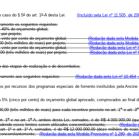
o
o
o caso do § 5
do art. 1
-A desta Lei.
(Incluído pela Lei nº 11.505, de 20
vamente os seguintes requisitos:
 a 40% do orçamento global;
 por projeto;
ndente a vinte por cento do orçamento global;
(Redação dada pela Medida P
0.000,00 (três milhões de reais) por projeto;
(Redação dada pela Medida P
ndente a vinte por cento do orçamento global;
(Redação dada pela Lei nº 
00.000,00 (três milhões de reais) por projeto;
(Redação dada pela Lei nº 
o das etapas de realização e de desembolso;
ulativamente aos seguintes requisitos:
(Redação dada pela Lei nº 10.454, 
iados por recursos dos programas especiais de fomento instituídos pela A
ente a 5% (cinco por cento) do orçamento global aprovado, comprovados ao 
o
o
00,00 (três milhões de reais) para cada incentivo previsto no art. 1
e art. 3
o
o
rt. 1
e no art. 1
-A, ambos desta Lei, somados, é de R$ 4.000.000,00 (quatr
s), podendo esses limites serem utilizados concomitantemente;
(Redação d
s art. 1º e art. 1º-A, somados, é de R$ 12.000.000,00 (doze milhões de reais
os concomitantemente;
(Redação dada pela Medida Provisória nº 1.280, de 202