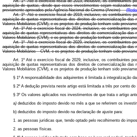
Art. 1
Até o exercício fiscal de 2019, inclusive, os contribuintes 
aquisição de quotas, desde que esses investimentos sejam realizados no
previamente aprovados pela Agência Nacional do Cinema (Ancine)
(Reda
Art. 1º Até o exercício fiscal de 2019, inclusive, os contribuintes
aquisição de quotas representativas dos direitos de comercialização das
Valores Mobiliários (CVM), e os projetos de produção tenham sido previa
Art. 1º Até o exercício fiscal de 2024, inclusive, os contribuintes
aquisição de quotas representativas dos direitos de comercialização das
Valores Mobiliários (CVM), e os projetos de produção tenham sido previa
Art. 1º Até o exercício fiscal de 2029, inclusive, os contribuintes
aquisição de quotas representativas dos direitos de comercialização das
Valores Mobiliários – CVM, e os projetos de produção tenham sido previa
Art. 1º Até o exercício fiscal de 2029, inclusive, os contribuintes
aquisição de quotas representativas dos direitos de comercialização das
Valores Mobiliários (CVM), e os projetos de produção tenham sido previ
§ 1º A responsabilidade dos adquirentes é limitada à integralização d
§ 2º A dedução prevista neste artigo está limitada a três por cent
§ 3º Os valores aplicados nos investimentos de que trata o artigo ante
a
)
deduzidos do imposto devido no mês a que se referirem os investi
b) deduzidos do imposto devido na declaração de ajuste para:
1. as pessoas jurídicas que, tendo optado pelo recolhimento do impost
2. as pessoas físicas.