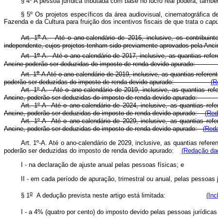
§ 4º A pessoa jurídica tributada com base no lucro real poderá, tamb
§ 5º Os projetos específicos da área audiovisual, cinematográfica de
Fazenda e da Cultura para fruição dos incentivos fiscais de que trata o
capu
o
Art. 1
-A.
Até o ano-calendário de 2016, inclusive, os contribuin
independente, cujos projetos tenham sido previamente aprovados pe
o
Art. 1
-A. Até o ano-calendário de 2017, inclusive, as quantias refe
Ancine poderão ser deduzidas do imposto de renda devido apur
o
Art. 1
-A Até o ano-calendário de 2019, inclusive, as quantias refere
poderão ser deduzidas do imposto de renda devido apurado:
(R
Art. 1º-A. Até o ano-calendário de 2019, inclusive, as quantias re
Ancine, poderão ser deduzidas do imposto de renda devido apur
Art. 1º-A Até o ano-calendário de 2024, inclusive, as quantias ref
Ancine, poderão ser deduzidas do imposto de renda devido apurado:
(Red
Art. 1º-A Até o ano-calendário de 2029, inclusive, as quantias ref
Ancine, poderão ser deduzidas do imposto de renda devido apurado:
(Reda
Art. 1º-A. Até o ano-calendário de 2029, inclusive, as quantias refe
poderão ser deduzidas do imposto de renda devido apurado:
(Redação dad
I - na declaração de ajuste anual pelas pessoas físicas;
II - em cada período de apuração, trimestral ou anual, pelas p
o
§ 1
A dedução prevista neste artigo está limitada:
(Inc
I - a 4% (quatro por cento) do imposto devido pelas pessoas jurídicas