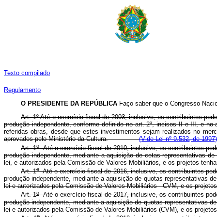
Texto compilado
Regulamento
O PRESIDENTE DA REPÚBLICA
Faço saber que o Congresso Nacion
Art. 1º Até o exercício fiscal de 2003, inclusive, os contribuintes p
produção independente, conforme definido no art. 2º, incisos II e III, e no a
referidas obras, desde que estes investimentos sejam realizados no merc
aprovados pelo Ministério da Cultura.
(Vide Lei nº 9.532, de 1997)
o
Art. 1
Até o exercício fiscal de 2010, inclusive, os contribuintes po
produção independente, mediante a aquisição de cotas representativas de 
lei, e autorizados pela Comissão de Valores Mobiliários, e os projet
o
Art. 1
Até o exercício fiscal de 2016, inclusive, os contribuintes po
produção independente, mediante a aquisição de quotas representativas de
lei e autorizados pela Comissão de Valores Mobiliários - CVM, e os p
o
Art. 1
Até o exercício fiscal de 2017, inclusive, os contribuintes po
produção independente, mediante a aquisição de quotas representativas de
lei e autorizados pela Comissão de Valores Mobiliários (CVM), e os p
o