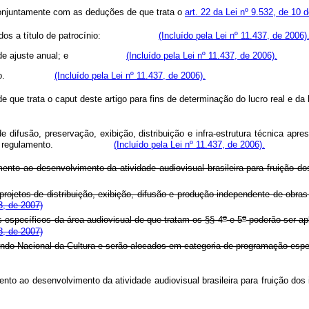
 conjuntamente com as deduções de que trata o
art. 22 da Lei nº 9.532, de 10
spendidos a título de patrocínio:
(Incluído pela Lei nº 11.437, de 2006)
eclaração de ajuste anual; e
(Incluído pela Lei nº 11.437, de 2006).
 de imposto.
(Incluído pela Lei nº 11.437, de 2006).
de que trata o caput deste artigo para fins de determinação do lucro real 
 difusão, preservação, exibição, distribuição e infra-estrutura técnica apr
 na forma do regulamento.
(Incluído pela Lei nº 11.437, de 2006).
mento ao desenvolvimento da atividade audiovisual brasileira para fruição do
rojetos de distribuição, exibição, difusão e produção independente de obras 
8, de 2007)
o
o
específicos da área audiovisual de que tratam os §§ 4
e 5
poderão ser ap
8, de 2007)
ndo Nacional da Cultura e serão alocados em categoria de programação espe
nto ao desenvolvimento da atividade audiovisual brasileira para fruição dos 