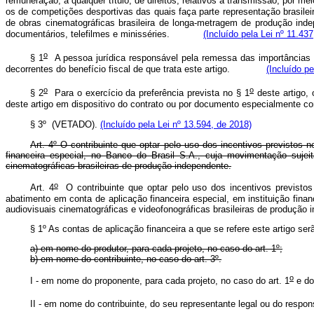
remuneração, a qualquer título, de direitos, relativos à transmissão, por
os de competições desportivas das quais faça parte representação brasile
de obras cinematográficas brasileira de longa-metragem de produção inde
documentários, telefilmes e minisséries.
(Incluído pela Lei nº 11.437
o
§ 1
A pessoa jurídica responsável pela remessa das importâncias pa
decorrentes do benefício fiscal de que trata este artigo.
(Incluído pe
o
o
§ 2
Para o exercício da preferência prevista no § 1
deste artigo, 
deste artigo em dispositivo do contrato ou por documento especialment
§ 3º (VETADO).
(Incluído pela Lei nº 13.594, de 2018)
Art. 4º O contribuinte que optar pelo uso dos incentivos previstos 
financeira especial, no Banco do Brasil S.A., cuja movimentação sujei
cinematográficas brasileiras de produção independente.
o
Art. 4
O contribuinte que optar pelo uso dos incentivos previstos
abatimento em conta de aplicação financeira especial, em instituição fin
audiovisuais cinematográficas e videofonográficas brasileiras de pro
§ 1º As contas de aplicação financeira a que se refere este artigo ser
a) em nome do produtor, para cada projeto, no caso do art. 1º;
b) em nome do contribuinte, no caso do art. 3º.
o
I - em nome do proponente, para cada projeto, no caso do art. 1
e do 
II - em nome do contribuinte, do seu representante
legal
ou do respons