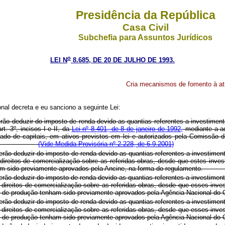
Presidência da República
Casa Civil
Subchefia para Assuntos Jurídicos
o
LEI N
8.685, DE 20 DE JULHO DE 1993.
Cria mecanismos de fomento à ati
al decreta e eu sanciono a seguinte Lei:
oderão deduzir do imposto de renda devido as quantias referentes a investimen
rt. 3º, incisos I e II, da
Lei nº 8.401, de 8 de janeiro de 1992,
mediante a aq
ado de capitais, em ativos previstos em lei e autorizados pela Comissão d
(Vide Medida Provisória nº 2.228, de 6.9.2001)
derão deduzir do imposto de renda devido as quantias referentes a investimen
direitos de comercialização sobre as referidas obras, desde que estes inve
os tenham sido previamente aprovados pela Ancine, na forma do regulam
derão deduzir do imposto de renda devido as quantias referentes a investimen
 direitos de comercialização sobre as referidas obras, desde que esses inve
rojetos de produção tenham sido previamente aprovados pela Agência Na
derão deduzir do imposto de renda devido as quantias referentes a investimen
 direitos de comercialização sobre as referidas obras, desde que esses inve
rojetos de produção tenham sido previamente aprovados pela Agência Na