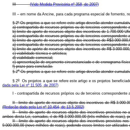
III -
(Vide Medida Provisória nº 358, de 2007)
III – em nome da Ancine, para cada programa especial de fomento, n
§ 2º Os projetos a que se refere este artigo deverão atender cumulati
a) contrapartida de recursos próprios ou de terceiros correspondente
b) limite do aporte de recursos objeto dos incentivos de 1.700.000 Ufir
a) contrapartida de recursos próprios ou de terceiros correspo
b) limite do aporte de recursos objeto dos incentivos de R$3.00
a) contrapartida de recursos próprios ou de terceiros correspo
b) limite do apórte de recursos objeto dos incentivos de R$ 3.0
c) viabilidade técnica e artística;
d) viabilidade comercial;
e) apresentação de orçamento circunstanciado e de cronograma físic
f) prazo para conclusão.
o
§ 2
Os projetos a que se refere este artigo deverão atender cum
o
§ 2
Os projetos a que se refere este artigo e os projetos benefic
dada pela Lei nº 11.505, de 2007)
I - contrapartida de recursos próprios ou de terceiros correspond
II - limite do aporte de recursos objeto dos incentivos de R$ 3.000.0
(Redação dada pela Lei nº 10.454, de 13.5.2002)
II - limite do aporte de recursos objeto dos incentivos previstos no a
ambos desta Lei, somados, é de R$ 3.000.000,00 (três milhões de reai
II - limite do aporte de recursos objeto dos incentivos previstos no
9.000.000,00 (nove milhões de reais), podendo esses limites ser utilizad