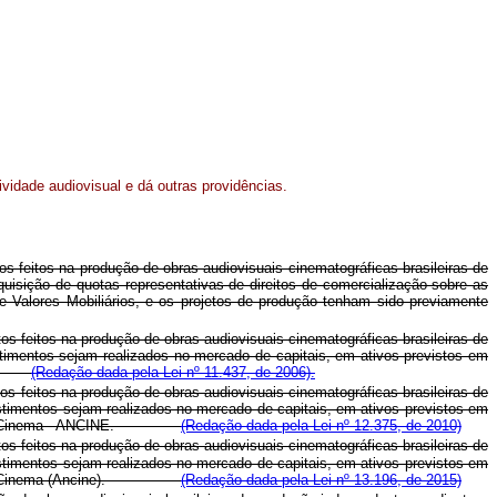
vidade audiovisual e dá outras providências.
tos feitos na produção de obras audiovisuais cinematográficas brasileiras de
uisição de quotas representativas de direitos de comercialização sobre as
e Valores Mobiliários, e os projetos de produção tenham sido previamente
tos feitos na produção de obras audiovisuais cinematográficas brasileiras de
stimentos sejam realizados no mercado de capitais, em ativos previstos em
ento.
(Redação dada pela Lei nº 11.437, de 2006).
tos feitos na produção de obras audiovisuais cinematográficas brasileiras de
stimentos sejam realizados no mercado de capitais, em ativos previstos em
cional do Cinema - ANCINE.
(Redação dada pela Lei nº 12.375, de 2010)
tos feitos na produção de obras audiovisuais cinematográficas brasileiras de
stimentos sejam realizados no mercado de capitais, em ativos previstos em
cional do Cinema (Ancine).
(Redação dada pela Lei nº 13.196, de 2015)