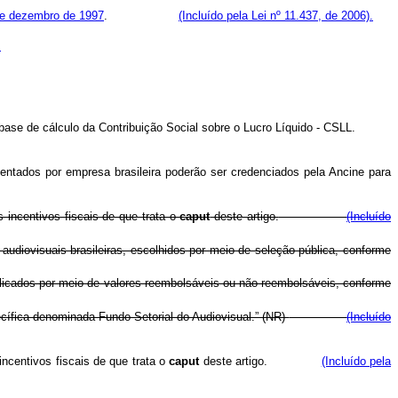
 de dezembro de 1997
.
(Incluído pela Lei nº 11.437, de 2006).
.
e da base de cálculo da Contribuição Social sobre o Lucro Líquido - CSLL.
esentados por empresa brasileira poderão ser credenciados pela Ancine para
s incentivos fiscais de que trata o
caput
deste artigo.
(Incluído
audiovisuais brasileiras, escolhidos por meio de seleção pública, conforme
licados por meio de valores reembolsáveis ou não-reembolsáveis, conforme
cífica denominada Fundo Setorial do Audiovisual.” (NR)
(Incluído
incentivos fiscais de que trata o
caput
deste artigo.
(Incluído pela