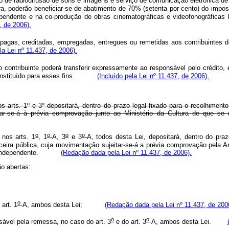
 meio de radiodifusão de sons e imagens e serviço de comunicação eletrônica 
ira, poderão beneficiar-se de abatimento de 70% (setenta por cento) do impo
pendente e na co-produção de obras cinematográficas e videofonográficas 
, de 2006).
gas, creditadas, empregadas, entregues ou remetidas aos contribuintes de q
la Lei nº 11.437, de 2006).
o contribuinte poderá transferir expressamente ao responsável pelo crédito
e constituído para esses fins.
(Incluído pela Lei nº 11.437, de 2006).
nos arts. 1º e 3º depositará, dentro do prazo legal fixado para o recolhime
tar-se-á à prévia comprovação junto ao Ministério da Cultura de que se
o
o
o
o
 nos arts. 1
, 1
-A, 3
e 3
-A, todos desta Lei, depositará, dentro do pra
anceira pública, cuja movimentação sujeitar-se-á a prévia comprovação pela 
dução independente.
(Redação dada pela Lei nº 11.437, de 2006).
ão abertas:
o
art. 1
-A, ambos desta Lei;
(Redação dada pela Lei nº 11.437, de 200
o
o
ável pela remessa, no caso do art. 3
e do art. 3
-A, ambos desta Lei.