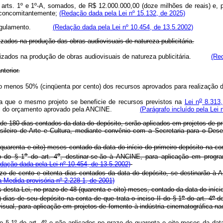
os arts. 1º e 1º-A, somados, de R$ 12.000.000,00 (doze milhões de reais) e, 
s concomitantemente;
(Redação dada pela Lei nº 15.132, de 2025)
rme regulamento.
(Redação dada pela Lei nº 10.454, de 13.5.2002)
lizados na produção das obras audiovisuais de natureza publicitária.
tilizados na produção de obras audiovisuais de natureza publicitária.
(Red
nterior.
e pelo menos 50% (cinqüenta por cento) dos recursos aprovados para reali
o
ita que o mesmo projeto se beneficie de recursos previstos na
Lei n
8.313,
 do total do orçamento aprovado pela ANCINE.
(
Parágrafo incluído
pela Lei 
zo de 180 dias contados da data do depósito, serão aplicados em projetos de
sileiro de Arte e Cultura, mediante convênio com a Secretaria para o Dese
quarenta e oito) meses contado da data do início do primeiro depósito na con
o
o
b do § 1
do art. 4
, destinar-se-ão à ANCINE, para aplicação em progra
dação dada pela Lei nº 10.454, de 13.5.2002)
zo de cento e oitenta dias contados da data do depósito, se destinarão à 
 Medida provisória nº 2.228-1, de 2001)
 desta Lei, no prazo de 48 (quarenta e oito) meses, contado da data do iníci
o
o
) dias de seu depósito na conta de que trata o inciso II do § 1
do art. 4
de
iovisual, para aplicação em projetos de fomento à indústria cinematogr
 § 1º do art. 4º e não aplicados no prazo de quarenta e oito meses da data