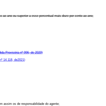
o ao ano ou superior a esse percentual mais doze por cento ao ano;
da Provisória nº 996, de 2020)
nº 14.118, de2021)
em assim os de responsabilidade do agente;