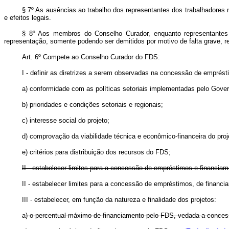
§ 7º As ausências ao trabalho dos representantes dos trabalhadores
e efeitos legais.
§ 8º Aos membros do Conselho Curador, enquanto representantes 
representação, somente podendo ser demitidos por motivo de falta grave, 
Art.
6º Compete ao Conselho Curador do FDS:
I - definir as diretrizes a serem observadas na concessão de emprést
a) conformidade com as políticas setoriais implementadas pelo Gover
b) prioridades e condições setoriais e regionais;
c) interesse social do projeto;
d) comprovação da viabilidade técnica e econômico-financeira do proj
e) critérios para distribuição dos recursos do FDS;
II - estabelecer limites para a concessão de empréstimos e financia
II - estabelecer limites para a concessão de empréstimos, de finan
III - estabelecer, em função da natureza e finalidade dos projetos:
a) o percentual máximo de financiamento pelo FDS, vedada a concess