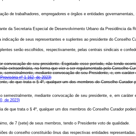
ação de trabalhadores, empregadores e órgãos e entidades governamentais
ante da Secretaria Especial de Desenvolvimento Urbano da Presidência da R
 indicação de seus representantes e suplentes ao presidente do Conselho Cu
entes serão escolhidos, respectivamente, pelas centrais sindicais e confed
por convocação de seu presidente. Esgotado esse período, não tendo ocorr
ão extraordinária, na forma que vier a ser regulamentada pelo Conselho Cur
imo, semestralmente, mediante convocação de seu Presidente, e, em caráter
rovisória nº 1.162, de 2023)
sidente, de que trata o § 4º, qualquer um dos membros do Conselho Curad
nimo semestralmente, mediante convocação de seu presidente, e, em caráter
0, de 2023)
nária de que trata o § 4º, qualquer um dos membros do Conselho Curador pod
mo, de 7 (sete) de seus membros, tendo o Presidente voto de qualidade.
iões do conselho constituirão ônus das respectivas entidades representadas.