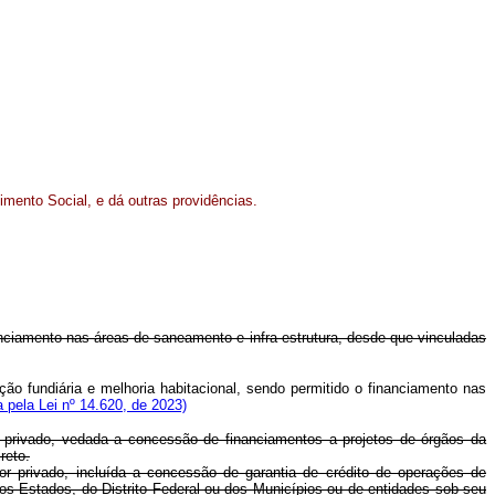
mento Social, e dá outras providências.
anciamento nas áreas de saneamento e infra-estrutura, desde que vinculadas
ção fundiária e melhoria habitacional, sendo permitido o financiamento nas
 pela Lei nº 14.620, de 2023)
r privado, vedada a concessão de financiamentos a projetos de órgãos da
reto.
or privado, incluída a concessão de garantia de crédito de operações de
dos Estados, do Distrito Federal ou dos Municípios ou de entidades sob seu