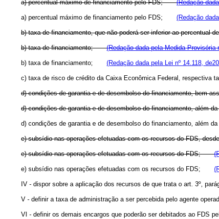
a) percentual máximo de financiamento pelo FDS;
(Redação dada 
a) percentual máximo de financiamento pelo FDS;
(Redação dada 
b) taxa de financiamento, que não poderá ser inferior ao percentual
b) taxa de financiamento;
(Redação dada pela Medida Provisória 
b) taxa de financiamento;
(Redação dada pela Lei nº 14.118, de20
c) taxa de risco de crédito da Caixa Econômica Federal, respectiva t
d) condições de garantia e de desembolso do financiamento, bem ass
d) condições de garantia e de desembolso do financiamento, além da 
d) condições de garantia e de desembolso do financiamento, além da 
e) subsídio nas operações efetuadas com os recursos do FDS, desde q
e) subsídio nas operações efetuadas com os recursos do FDS;
(
e) subsídio nas operações efetuadas com os recursos do FDS;
(
IV - dispor sobre a aplicação dos recursos de que trata o art. 3º, pará
V - definir a taxa de administração a ser percebida pelo agente oper
VI - definir os demais encargos que poderão ser debitados ao FDS pe