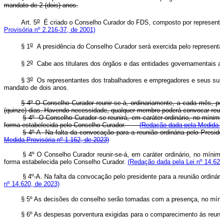
mandato de 2 (dois) anos.
o
Art. 5
É criado o Conselho Curador do FDS, composto por represent
Provisória nº 2.216-37, de 2001)
o
§ 1
A presidência do Conselho Curador será exercida pelo represent
o
§ 2
Cabe aos titulares dos órgãos e das entidades governamentais a
o
§ 3
Os representantes dos trabalhadores e empregadores e seus supl
mandato de dois anos.
§ 4º O Conselho Curador reunir-se-á, ordinariamente, a cada mês, 
(quinze) dias. Havendo necessidade, qualquer membro poderá convocar reuni
§ 4º O Conselho Curador se reunirá, em caráter ordinário, no mín
forma estabelecida pelo Conselho Curador.
(Redação dada pela Medida P
§ 4º-A Na falta da convocação para a reunião ordinária pelo Pre
Medida Provisória nº 1.162, de 2023)
§ 4º O Conselho Curador reunir-se-á, em caráter ordinário, no mí
forma estabelecida pelo Conselho Curador.
(Redação dada pela Lei nº 14.62
§ 4º-A. Na falta da convocação pelo presidente para a reunião ordi
nº 14.620, de 2023)
§ 5º As decisões do conselho serão tomadas com a presença, no míni
§ 6º As despesas porventura exigidas para o comparecimento às reun