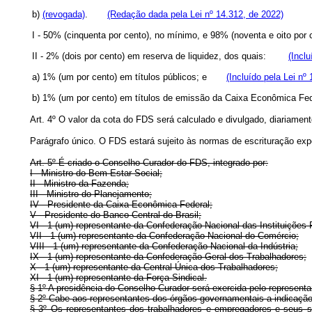
b)
(revogada)
.
(Redação dada pela Lei nº 14.312, de 2022)
I - 50% (cinquenta por cento), no mínimo, e 98% (noventa e oito po
II - 2% (dois por cento) em reserva de liquidez, dos quais:
(Incl
a) 1% (um por cento) em títulos públicos; e
(Incluído pela Lei nº
b) 1% (um por cento) em títulos de emissão da Caixa Econômica
Art.
4º O valor da cota do FDS será calculado e divulgado, diariamen
Parágrafo único. O FDS estará sujeito às normas de escrituração exp
Art.
5º É criado o Conselho Curador do FDS, integrado por:
I - Ministro do Bem-Estar Social;
II - Ministro da Fazenda;
III - Ministro do Planejamento;
IV - Presidente da Caixa Econômica Federal;
V - Presidente do Banco Central do Brasil;
VI - 1 (um) representante da Confederação Nacional das Instituições 
VII - 1 (um) representante da Confederação Nacional do Comércio;
VIII - 1 (um) representante da Confederação Nacional da Indústria;
IX - 1 (um) representante da Confederação Geral dos Trabalhadores;
X - 1 (um) representante da Central Única dos Trabalhadores;
XI - 1 (um) representante da Força Sindical.
§ 1º A presidência do Conselho Curador será exercida pelo representa
§ 2º Cabe aos representantes dos órgãos governamentais a indicação
§ 3º Os representantes dos trabalhadores e empregadores e seus su