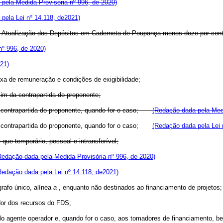
pela Medida Provisória nº 996, de 2020)
pela Lei nº 14.118, de2021)
 de Atualização dos Depósitos em Caderneta de Poupança menos doze por cent
nº 996, de 2020)
21)
axa de remuneração e condições de exigibilidade;
im da contrapartida do proponente;
contrapartida do proponente, quando for o caso;
(Redação dada pela Medi
contrapartida do proponente, quando for o caso;
(Redação dada pela Lei 
ue temporário, pessoal e intransferível;
Redação dada pela Medida Provisória nº 996, de 2020)
Redação dada pela Lei nº 14.118, de2021)
grafo único, alínea
a
, enquanto não destinados ao financiamento de projetos;
ador dos recursos do FDS;
lo agente operador e, quando for o caso, aos tomadores de financiamento, b