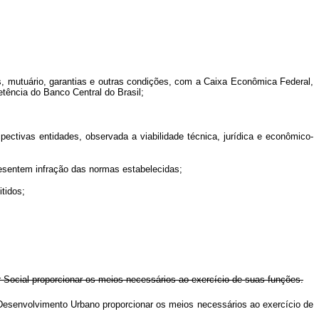
ros, mutuário, garantias e outras condições, com a Caixa Econômica Federal,
tência do Banco Central do Brasil;
ectivas entidades, observada a viabilidade técnica, jurídica e econômico-
resentem infração das normas estabelecidas;
tidos;
 Social proporcionar os meios necessários ao exercício de suas funções.
Desenvolvimento Urbano proporcionar os meios necessários ao exercício de