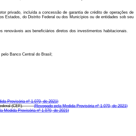
etor privado, incluída a concessão de garantia de crédito de operações de
dos Estados, do Distrito Federal ou dos Municípios ou de entidades sob seu
es renováveis aos beneficiários diretos dos investimentos habitacionais.
 pelo Banco Central do Brasil;
da Provisória nº 1.070, de 2021)
Federal (CEF).
(Revogado pela Medida Provisória nº 1.070, de 2021)
ela Medida Provisória nº 1.070, de 2021)