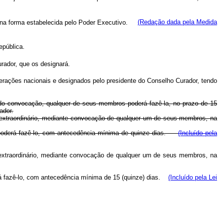
, na forma estabelecida pelo Poder Executivo.
(Redação dada pela Medida
epública.
rador, que os designará.
erações nacionais e designados pelo presidente do Conselho Curador, tendo
ido convocação, qualquer de seus membros poderá fazê-la, no prazo de 15
ador.
 extraordinário, mediante convocação de qualquer um de seus membros, na
or poderá fazê-lo, com antecedência mínima de quinze dias.
(Incluído pela
 extraordinário, mediante convocação de qualquer um de seus membros, na
erá fazê-lo, com antecedência mínima de 15 (quinze) dias.
(Incluído pela Lei