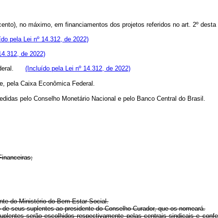
r cento), no máximo, em financiamentos dos projetos referidos no art. 2º de
uído pela Lei nº 14.312, de 2022)
 14.312, de 2022)
 Federal.
(Incluído pela Lei nº 14.312, de 2022)
te, pela Caixa Econômica Federal.
edidas pelo Conselho Monetário Nacional e pelo Banco Central do Brasil.
Financeiras;
nte do Ministério do Bem-Estar Social.
 de seus suplentes ao presidente do Conselho Curador, que os nomeará.
plentes serão escolhidos respectivamente pelas centrais sindicais e conf