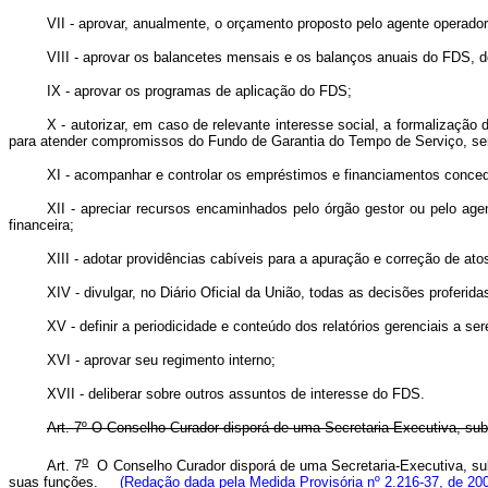
VII - aprovar, anualmente, o orçamento proposto pelo agente operador
VIII - aprovar os balancetes mensais e os balanços anuais do FDS, 
IX - aprovar os programas de aplicação do FDS;
X - autorizar, em caso de relevante interesse social, a formalização
para atender compromissos do Fundo de Garantia do Tempo de Serviço, sendo
XI - acompanhar e controlar os empréstimos e financiamentos conce
XII - apreciar recursos encaminhados pelo órgão gestor ou pelo agen
financeira;
XIII - adotar providências cabíveis para a apuração e correção de a
XIV - divulgar, no Diário Oficial da União, todas as decisões profer
XV - definir a periodicidade e conteúdo dos relatórios gerenciais a se
XVI - aprovar seu regimento interno;
XVII - deliberar sobre outros assuntos de interesse do FDS.
Art.
7º O Conselho Curador disporá de uma Secretaria Executiva, sub
o
Art. 7
O Conselho Curador disporá de uma Secretaria-Executiva, sub
suas funções.
(Redação dada pela Medida Provisória nº 2.216-37, de 20