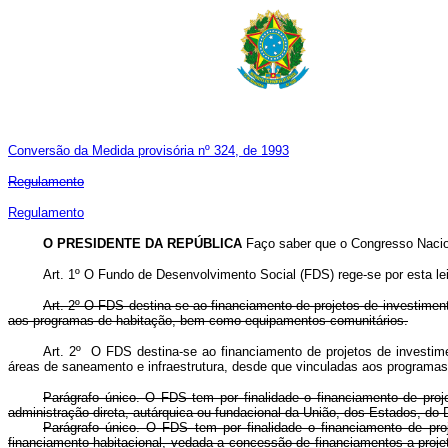
Conversão da Medida provisória nº 324, de 1993
Regulamento
Regulamento
O PRESIDENTE DA REPÚBLICA
Faço saber que o Congresso Nacion
Art.
1º O Fundo de Desenvolvimento Social (FDS) rege-se por esta lei
Art.
2º O FDS destina-se ao financiamento de projetos de investiment
aos programas de habitação, bem como equipamentos comunitários.
Art. 2º O FDS destina-se ao financiamento de projetos de investimen
áreas de saneamento e infraestrutura, desde que vinculadas aos progr
Parágrafo único. O FDS tem por finalidade o financiamento de proj
administração direta, autárquica ou fundacional da União, dos Estados, do D
Parágrafo único. O FDS tem por finalidade o financiamento de pro
financiamento habitacional, vedada a concessão de financiamentos a projet