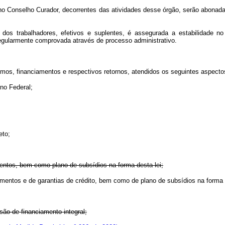
 no Conselho Curador, decorrentes das atividades desse órgão, serão abonad
dos trabalhadores, efetivos e suplentes, é assegurada a estabilidade
regularmente comprovada através de processo administrativo.
imos, financiamentos e respectivos retornos, atendidos os seguintes aspecto
no Federal;
eto;
mentos, bem como plano de subsídios na forma desta lei;
ciamentos e de garantias de crédito, bem como de plano de subsídios na fo
ão de financiamento integral;