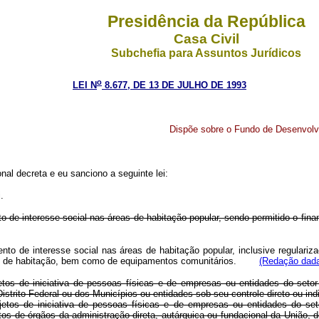
Presidência da República
Casa Civil
Subchefia para Assuntos Jurídicos
o
LEI N
8.677, DE 13 DE JULHO DE 1993
Dispõe sobre o Fundo de Desenvolvi
al decreta e eu sanciono a seguinte lei:
.
o de interesse social nas áreas de habitação popular, sendo permitido o fin
to de interesse social nas áreas de habitação popular, inclusive regulariza
amas de habitação, bem como de equipamentos comunitários.
(Redação dada
etos de iniciativa de pessoas físicas e de empresas ou entidades do seto
istrito Federal ou dos Municípios ou entidades sob seu controle direto ou indi
jetos de iniciativa de pessoas físicas e de empresas ou entidades do set
os de órgãos da administração direta, autárquica ou fundacional da União, 