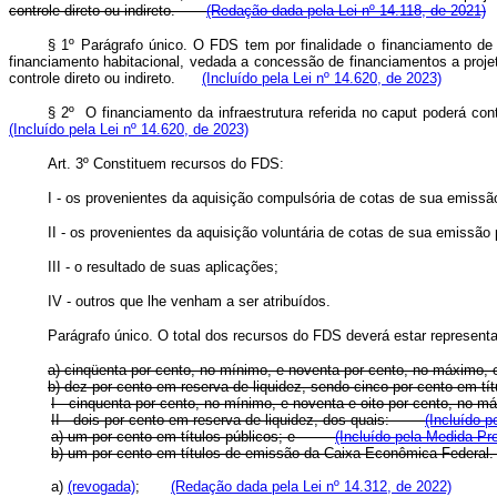
controle direto ou indireto.
(Redação dada pela Lei nº 14.118, de 2021)
§ 1º
Parágrafo único. O FDS tem por finalidade o financiamento de 
financiamento habitacional, vedada a concessão de financiamentos a projet
controle direto ou indireto.
(Incluído pela Lei nº 14.620, de 2023)
§ 2º O financiamento da infraestrutura referida no
caput
poderá cont
(Incluído pela Lei nº 14.620, de 2023)
Art.
3º Constituem recursos do FDS:
I - os provenientes da aquisição compulsória de cotas de sua emissã
II - os provenientes da aquisição voluntária de cotas de sua emissão 
III - o resultado de suas aplicações;
IV - outros que lhe venham a ser atribuídos.
Parágrafo único. O total dos recursos do FDS deverá estar representa
a) cinqüenta por cento, no mínimo, e noventa por cento, no máximo, e
b) dez por cento em reserva de liquidez, sendo cinco por cento em t
I - cinquenta por cento, no mínimo, e noventa e oito por cento, no
II - dois por cento em reserva de liquidez, dos quais:
(Incluído p
a) um por cento em títulos públicos; e
(Incluído pela Medida Pro
b) um por cento em títulos de emissão da Caixa Econômica Federal.
a)
(revogada)
;
(Redação dada pela Lei nº 14.312, de 2022)