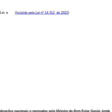
sta Lei; e
(Incluído pela Lei nº 14.312, de 2022)
ederações nacionais e nomeados pelo Ministro do Bem-Estar Social, tendo