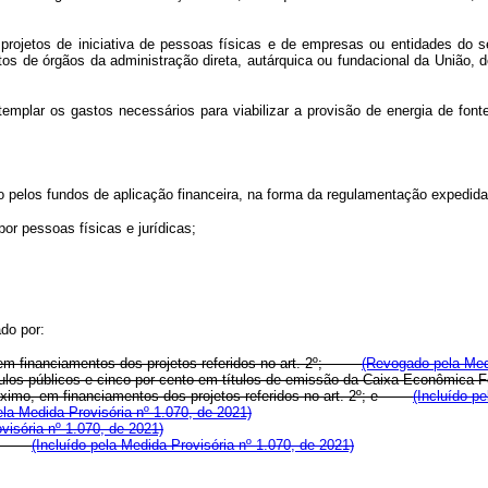
projetos de iniciativa de pessoas físicas e de empresas ou entidades do s
os de órgãos da administração direta, autárquica ou fundacional da União, 
emplar os gastos necessários para viabilizar a provisão de energia de font
o pelos fundos de aplicação financeira, na forma da regulamentação expedida
por pessoas físicas e jurídicas;
do por:
m financiamentos dos projetos referidos no art. 2º;
(Revogado pela Medi
ítulos públicos e cinco por cento em títulos de emissão da Caixa Econômica 
 máximo, em financiamentos dos projetos referidos no art. 2º; e
(Incluído p
ela Medida Provisória nº 1.070, de 2021)
visória nº 1.070, de 2021)
(Incluído pela Medida Provisória nº 1.070, de 2021)