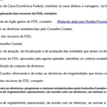
res da Caixa Econômica Federal, mantidos os seus direitos e vantagens, na f
 aplicação dos recursos do FDS, compete:
idade de órgão gestor do FDS, compete:
(Redação dada pela Medida Provisór
m as diretrizes estabelecidas pelo Conselho Curador;
ão dos recursos do FDS;
Conselho Curador;
o, da atuação, da fiscalização e da avaliação das entidades que atuem no â
ursos do FDS, aprovados pelo agente operador, atendidos os critérios estabe
nição do conjunto de diretrizes;
o Curador, informando-o de todas as denúncias de irregularidades que tomar c
 dos recursos do FDS, compete:
 com as diretrizes, programas e normas estabelecidos pelo Conselho Curador 
ção de regulamentos operacionais, de acordo com as diretrizes, as normas 
ção de regulamentos operacionais, de acordo com as diretrizes, as normas 