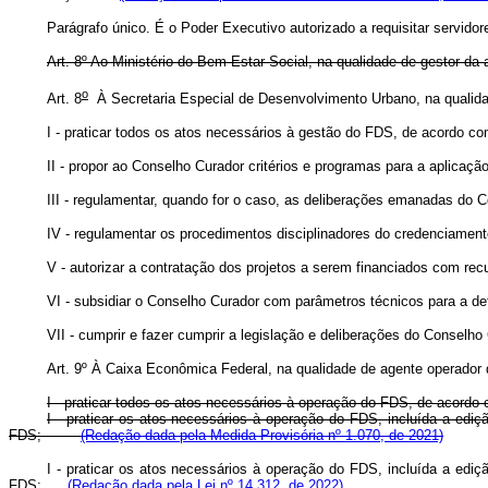
Parágrafo único. É o Poder Executivo autorizado a requisitar servido
Art.
8º Ao Ministério do Bem-Estar Social, na qualidade de gestor da
o
Art. 8
À Secretaria Especial de Desenvolvimento Urbano, na qual
I - praticar todos os atos necessários à gestão do FDS, de acordo co
II - propor ao Conselho Curador critérios e programas para a aplicaç
III - regulamentar, quando for o caso, as deliberações emanadas do 
IV - regulamentar os procedimentos disciplinadores do credenciament
V - autorizar a contratação dos projetos a serem financiados com rec
VI - subsidiar o Conselho Curador com parâmetros técnicos para a defi
VII - cumprir e fazer cumprir a legislação e deliberações do Conselh
Art.
9º À Caixa Econômica Federal, na qualidade de agente operador
I - praticar todos os atos necessários à operação do FDS, de acordo
I - praticar os atos necessários à operação do FDS, incluída a edi
FDS;
(Redação dada pela Medida Provisória nº 1.070, de 2021)
I - praticar os atos necessários à operação do FDS, incluída a edi
FDS;
(Redação dada pela Lei nº 14.312, de 2022)