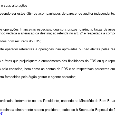
 e suas alterações;
devendo ser estes últimos acompanhados de parecer de auditor independente;
 de operações financeiras especiais, quanto a prazos, carência, taxas de ju
 vedada a alteração da destinação referida no art. 2º e respeitada a compe
didos com recursos do FDS;
te operador referentes a operações não aprovadas ou não eleitas pelas resp
tos e fatos que prejudiquem o cumprimento das finalidades do FDS ou que rep
idas pelo conselho, bem como as contas do FDS e os respectivos pareceres emi
rem fornecidos pelo órgão gestor e agente operador;
ordinada diretamente ao seu Presidente, cabendo ao Ministério do Bem-Estar
ordinada diretamente ao seu presidente, cabendo à Secretaria Especial de 
01)