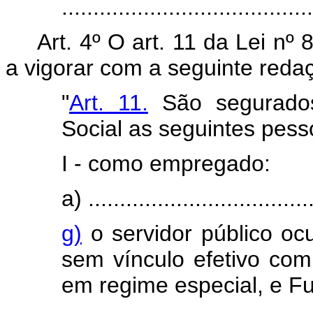
.......................................
Art. 4º O art. 11 da Lei nº
a vigorar com a seguinte reda
"
Art. 11.
São segurados 
Social as seguintes pesso
I - como empregado:
a) ....................................
g)
o servidor público o
sem vínculo efetivo com 
em regime especial, e F