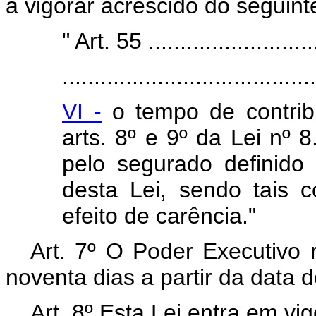
a vigorar acrescido do seguinte
" Art. 55 ............................
........................................
VI -
o tempo de contrib
arts. 8º e 9º da Lei nº 
pelo segurado definido n
desta Lei, sendo tais 
efeito de carência."
Art. 7º O Poder Executivo 
noventa dias a partir da data 
Art. 8º Esta Lei entra em vi