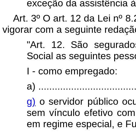
exceção da assistência à
Art. 3º O art. 12 da Lei nº 
vigorar com a seguinte redaçã
"Art. 12. São segurado
Social as seguintes pesso
I - como empregado:
a) ....................................
g)
o servidor público o
sem vínculo efetivo com 
em regime especial, e F