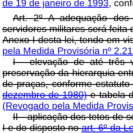
de 19 de janeiro de 1993
, con
Art. 2º A adequação dos
servidores militares será feit
Anexo I desta lei, tendo em vis
pela Medida Provisória nº 2.2
I - elevação de até três
preservação da hierarquia entre
de praças, conforme estatuto
dezembro de 1980)
e tabela 
(Revogado pela Medida Provisó
II - aplicação dos tetos de
I e do disposto no
art. 6º da L