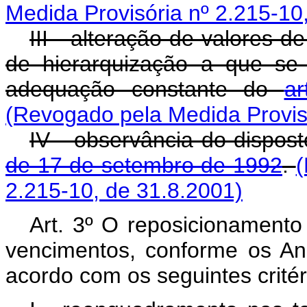
Medida Provisória nº 2.215-10
III - alteração de valores de
de hierarquização a que se 
adequação constante do
a
(Revogado pela Medida Provisó
IV - observância do dispos
de 17 de setembro de 1992
.
(
2.215-10, de 31.8.2001)
Art. 3º O reposicionamento 
vencimentos, conforme os Anex
acordo com os seguintes critér