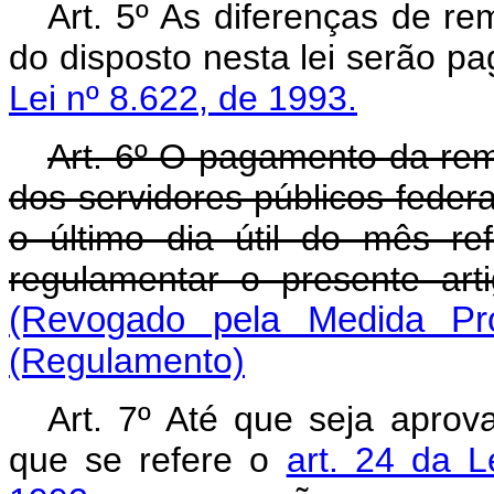
Art. 5º As diferenças de r
do disposto nesta lei serão p
Lei nº 8.622, de 1993.
Art. 6º O pagamento da re
dos servidores públicos federai
o último dia útil do mês re
regulamentar o presente ar
(Revogado pela Medida Pro
(Regulamento)
Art. 7º Até que seja apro
que se refere o
art. 24 da 