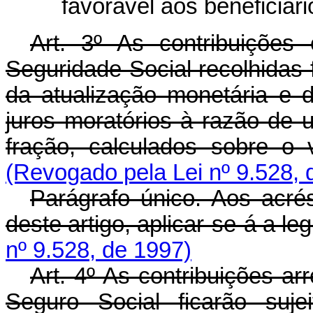
favorável aos beneficiári
Art. 3º As contribuições
Seguridade Social recolhidas 
da atualização monetária e d
juros moratórios à razão de 
fração, calculados sobre o v
(Revogado pela Lei nº 9.528, 
Parágrafo único. Aos acré
deste artigo, aplicar-se-á a le
nº 9.528, de 1997)
Art. 4º As contribuições ar
Seguro Social ficarão suje