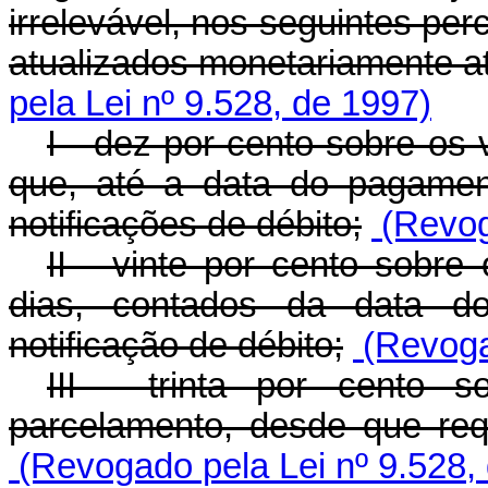
irrelevável, nos seguintes per
atualizados monetariamente a
pela Lei nº 9.528, de 1997)
I - dez por cento sobre os 
que, até a data do pagamen
notificações de débito;
(Revog
II - vinte por cento sobre
dias, contados da data do
notificação de débito;
(Revogad
III - trinta por cento 
parcelamento, desde que requ
(Revogado pela Lei nº 9.528,