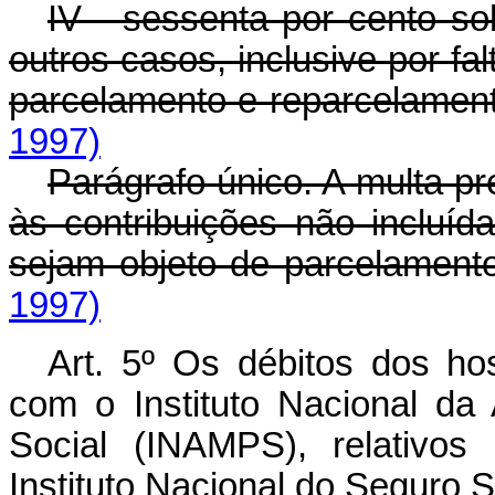
IV - sessenta por cento s
outros casos, inclusive por f
parcelamento e reparcelament
1997)
Parágrafo único. A multa pr
às contribuições não incluíd
sejam objeto de parcelamento
1997)
Art. 5º Os débitos dos ho
com o Instituto Nacional da
Social (INAMPS), relativos
Instituto Nacional do Seguro S