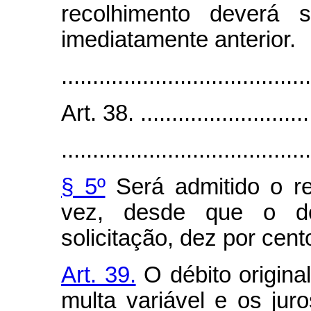
recolhimento deverá s
imediatamente anterior.
........................................
Art. 38. .............................
........................................
§ 5º
Será admitido o re
vez, desde que o de
solicitação, dez por cen
Art. 39.
O débito origina
multa variável e os jur