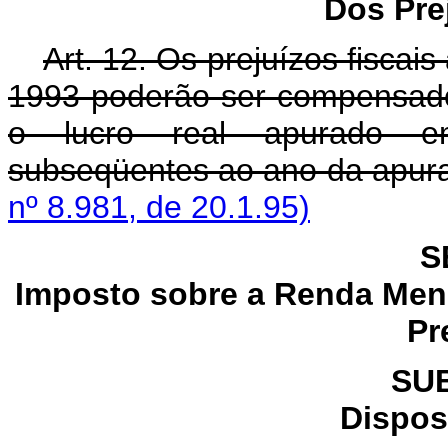
Dos Pre
Art. 12. Os prejuízos fiscais
1993 poderão ser compensado
o lucro real apurado em
subseqüentes ao ano da apur
nº 8.981, de 20.1.95)
S
Imposto sobre a Renda Men
Pr
SU
Dispos