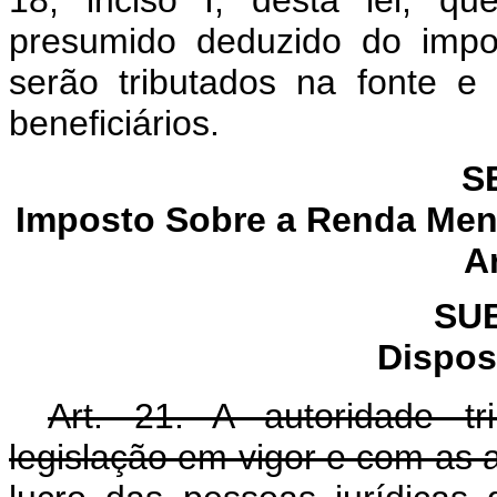
18, inciso I, desta lei, q
presumido deduzido do impo
serão tributados na fonte e
beneficiários.
S
Imposto Sobre a Renda Men
A
SU
Dispos
Art. 21. A autoridade tr
legislação em vigor e com as al