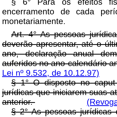
§ 6° Para os efeitos fi
encerramento de cada perío
monetariamente.
Art. 4° As pessoas jurídica
deverão apresentar, até o últ
ano, declaração anual dem
auferidos no ano-calendário an
Lei nº 9.532, de 10.12.97)
§ 1° O disposto no caput 
jurídicas que iniciarem suas a
anterior.
(Revoga
§ 2° As pessoas jurídicas