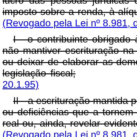
lucro das pessoas jurídicas
imposto sobre a renda, à al
(Revogado pela Lei nº 8.981, 
I - o contribuinte obrigado
não mantiver escrituração na 
ou deixar de elaborar as demo
legislação fiscal;
20.1.95)
II - a escrituração mantida p
ou deficiências que a tornem 
real ou, ainda, revelar evident
(Revogado pela Lei nº 8.981, 