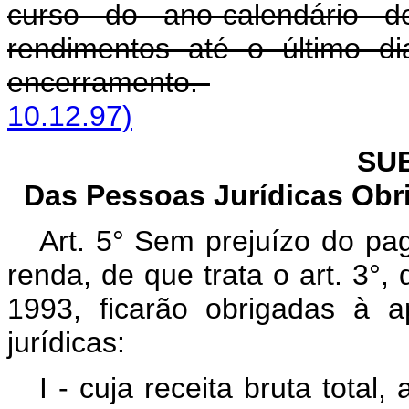
curso do ano-calendário d
rendimentos até o último d
encerramento.
10.12.97)
SU
Das Pessoas Jurídicas Obr
Art. 5° Sem prejuízo do p
renda, de que trata o art. 3°, 
1993, ficarão obrigadas à 
jurídicas:
I - cuja receita bruta total