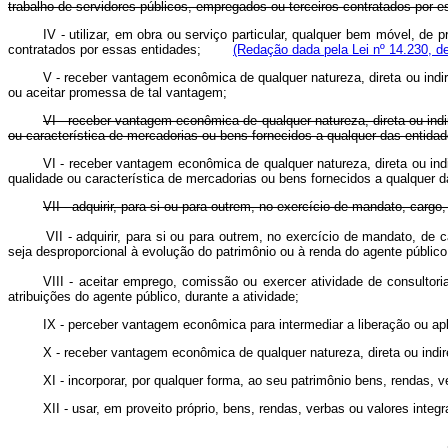
trabalho de servidores públicos, empregados ou terceiros contratados por e
IV - utilizar, em obra ou serviço particular, qualquer bem móvel, de
contratados por essas entidades;
(Redação dada pela Lei nº 14.230, d
V - receber vantagem econômica de qualquer natureza, direta ou indiret
ou aceitar promessa de tal vantagem;
VI - receber vantagem econômica de qualquer natureza, direta ou indi
ou característica de mercadorias ou bens fornecidos a qualquer das entidad
VI - receber vantagem econômica de qualquer natureza, direta ou ind
qualidade ou característica de mercadorias ou bens fornecidos a qualquer
VII - adquirir, para si ou para outrem, no exercício de mandato, carg
VII - adquirir, para si ou para outrem, no exercício de mandato, d
seja desproporcional à evolução do patrimônio ou à renda do agente púb
VIII - aceitar emprego, comissão ou exercer atividade de consultor
atribuições do agente público, durante a atividade;
IX - perceber vantagem econômica para intermediar a liberação ou apl
X - receber vantagem econômica de qualquer natureza, direta ou indire
XI - incorporar, por qualquer forma, ao seu patrimônio bens, rendas, 
XII - usar, em proveito próprio, bens, rendas, verbas ou valores integ