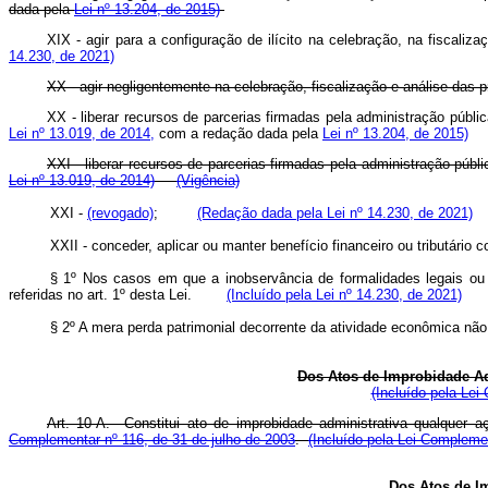
dada pela
Lei nº 13.204, de 2015)
XIX - agir para a configuração de ilícito na celebração, na fisca
14.230, de 2021)
XX - agir negligentemente na celebração, fiscalização e análise das
XX -
liberar recursos de parcerias firmadas pela administração públ
Lei nº 13.019, de 2014,
com a redação dada pela
Lei nº 13.204, de 2015)
XXI - liberar recursos de parcerias firmadas pela administração públ
Lei nº 13.019, de 2014)
(Vigência)
XXI -
(revogado)
;
(Redação dada pela Lei nº 14.230, de 2021)
XXII - conceder, aplicar ou manter benefício financeiro ou tributário
§ 1º Nos casos em que a inobservância de formalidades legais ou 
referidas no art. 1º desta Lei.
(Incluído pela Lei nº 14.230, de 2021)
§ 2º A mera perda patrimonial decorrente da atividade econômica n
Dos Atos de Improbidade Ad
(Incluído pela Lei
Art. 10-A. Constitui ato de improbidade administrativa qualquer a
Complementar nº 116, de 31 de julho de 2003
.
(Incluído pela Lei Compleme
Dos Atos de I