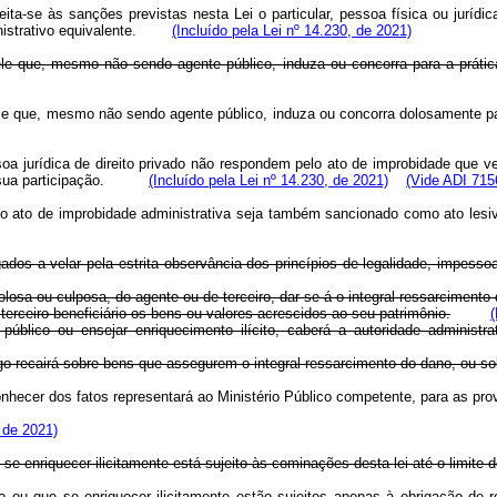
eita-se às sanções previstas nesta Lei o particular, pessoa física ou juríd
dministrativo equivalente.
(Incluído pela Lei nº 14.230, de 2021)
uele que, mesmo não sendo agente público, induza ou concorra para a prátic
àquele que, mesmo não sendo agente público, induza ou concorra dolosament
ssoa jurídica de direito privado não respondem pelo ato de improbidade que 
s da sua participação.
(Incluído pela Lei nº 14.230, de 2021)
(Vide ADI 715
 o ato de improbidade administrativa seja também sancionado como ato lesiv
gados a velar pela estrita observância dos princípios de legalidade, impesso
losa ou culposa, do agente ou de terceiro, dar-se-á o integral ressarcimento
 terceiro beneficiário os bens ou valores acrescidos ao seu patrimônio.
(
blico ou ensejar enriquecimento ilícito, caberá a autoridade administrat
tigo recairá sobre bens que assegurem o integral ressarcimento do dano, ou sob
 conhecer dos fatos representará ao Ministério Público competente, para as
 de 2021)
se enriquecer ilicitamente está sujeito às cominações desta lei até o limite d
o ou que se enriquecer ilicitamente estão sujeitos apenas à obrigação de 