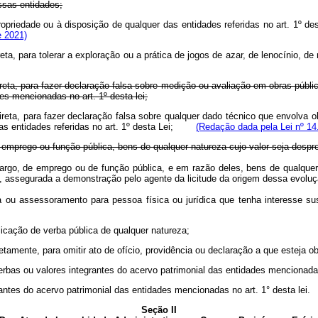
ssas entidades;
 propriedade ou à disposição de qualquer das entidades referidas no art. 1º 
e 2021)
a, para tolerar a exploração ou a prática de jogos de azar, de lenocínio, de n
reta, para fazer declaração falsa sobre medição ou avaliação em obras públi
es mencionadas no art. 1º desta lei;
ireta, para fazer declaração falsa sobre qualquer dado técnico que envolva o
 das entidades referidas no art. 1º desta Lei;
(Redação dada pela Lei nº 14
o, emprego ou função pública, bens de qualquer natureza cujo valor seja despr
e cargo, de emprego ou de função pública, e em razão deles, bens de qualque
lico, assegurada a demonstração pelo agente da licitude da origem dessa 
ia ou assessoramento para pessoa física ou jurídica que tenha interesse s
icação de verba pública de qualquer natureza;
tamente, para omitir ato de ofício, providência ou declaração a que esteja ob
verbas ou valores integrantes do acervo patrimonial das entidades mencionadas 
rantes do acervo patrimonial das entidades mencionadas no art. 1° desta lei.
Seção II