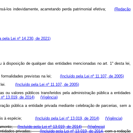
ispensá-los indevidamente, acarretando perda patrimonial efetiva;
(Redação
 pela Lei nº 14.230, de 2021)
ou à disposição de qualquer das entidades mencionadas no art. 1° desta lei,
 as formalidades previstas na lei;
(Incluído pela Lei nº 11.107, de 2005)
s na lei.
(Incluído pela Lei nº 11.107, de 2005)
rbas ou valores públicos transferidos pela administração pública a entidades
i nº 13.019, de 2014)
(Vigência)
istração pública a entidade privada mediante celebração de parcerias, sem a
licáveis à espécie;
(Incluído pela Lei nº 13.019, de 2014)
(Vigência)
vidamente;
(Incluído pela Lei nº 13.019, de 2014)
(Vigência)
om entidades privadas;
(Incluído pela Lei nº 13.019, de 2014,
com a redação