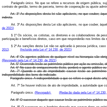
Parágrafo único. No que se refere a recursos de origem pública, suj
contrato de gestão, termo de parceria, termo de cooperação ou ajuste a
Art. 3° As disposições desta lei são aplicáveis, no que couber, àq
indireta.
Art. 3º As disposições desta Lei são aplicáveis, no que couber, 
de 2021)
§ 1º Os sócios, os cotistas, os diretores e os colaboradores de pe
participação e benefícios diretos, caso em que responderão nos limite
§ 2º As sanções desta Lei não se aplicarão à pessoa jurídica, caso
2013
.
(Incluído pela Lei nº 14.230, de 2021)
Art. 4° Os agentes públicos de qualquer nível ou hierarquia são obri
(Revogado pela Lei nº 14.230, de 2021)
Art. 5° Ocorrendo lesão ao patrimônio público por ação ou omissão, do
Art. 6° No caso de enriquecimento ilícito, perderá o agente público ou
Art. 7° Quando o ato de improbidade causar lesão ao patrimônio pú
indisponibilidade dos bens do indiciado.
Parágrafo único. A indisponibilidade a que se refere o caput deste ar
Art. 7º Se houver indícios de ato de improbidade, a autoridade que
Parágrafo único.
(Revogado).
(Redação dada pela Lei nº 14.230,
Art. 8° O sucessor daquele que causar lesão ao patrimônio público ou 
Art. 8º O sucessor ou o herdeiro daquele que causar dano ao erári