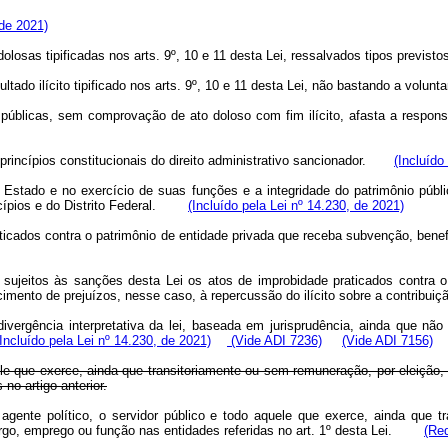
de 2021)
olosas tipificadas nos arts. 9º, 10 e 11 desta Lei, ressalvados tipos previ
sultado ilícito tipificado nos arts. 9º, 10 e 11 desta Lei, não bastando a vo
públicas, sem comprovação de ato doloso com fim ilícito, afasta a resp
 princípios constitucionais do direito administrativo sancionador.
(Incluído
Estado e no exercício de suas funções e a integridade do patrimônio públi
nicípios e do Distrito Federal.
(Incluído pela Lei nº 14.230, de 2021)
icados contra o patrimônio de entidade privada que receba subvenção, benefíc
 sujeitos às sanções desta Lei os atos de improbidade praticados contra o 
sarcimento de prejuízos, nesse caso, à repercussão do ilícito sobre a contr
ivergência interpretativa da lei, baseada em jurisprudência, ainda que nã
(Incluído pela Lei nº 14.230, de 2021)
(Vide ADI 7236)
(Vide ADI 7156)
quele que exerce, ainda que transitoriamente ou sem remuneração, por eleição
o artigo anterior.
 agente político, o servidor público e todo aquele que exerce, ainda que
cargo, emprego ou função nas entidades referidas no art. 1º desta Lei.
(Re