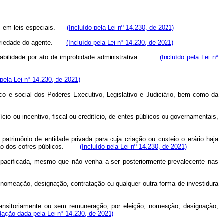
stos em leis especiais.
(Incluído pela Lei nº 14.230, de 2021)
luntariedade do agente.
(Incluído pela Lei nº 14.230, de 2021)
onsabilidade por ato de improbidade administrativa.
(Incluído pela Lei nº
 pela Lei nº 14.230, de 2021)
co e social dos Poderes Executivo, Legislativo e Judiciário, bem como da
io ou incentivo, fiscal ou creditício, de entes públicos ou governamentais,
patrimônio de entidade privada para cuja criação ou custeio o erário haja
ibuição dos cofres públicos.
(Incluído pela Lei nº 14.230, de 2021)
o pacificada, mesmo que não venha a ser posteriormente prevalecente nas
, nomeação, designação, contratação ou qualquer outra forma de investidura
 transitoriamente ou sem remuneração, por eleição, nomeação, designação,
dação dada pela Lei nº 14.230, de 2021)