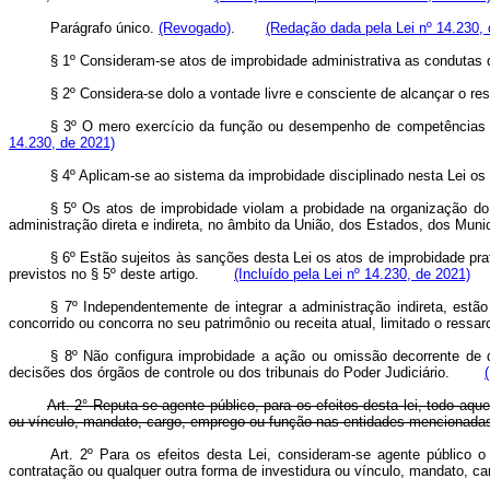
Parágrafo único.
(Revogado)
.
(Redação dada pela Lei nº 14.230, 
§ 1º Consideram-se atos de improbidade administrativa as condutas d
§ 2º Considera-se dolo a vontade livre e consciente de alcançar o re
§ 3º O mero exercício da função ou desempenho de competências 
14.230, de 2021)
§ 4º Aplicam-se ao sistema da improbidade disciplinado nesta Lei os
§ 5º Os atos de improbidade violam a probidade na organização do 
administração direta e indireta, no âmbito da União, dos Estados, dos Mu
§ 6º Estão sujeitos às sanções desta Lei os atos de improbidade prat
previstos no § 5º deste artigo.
(Incluído pela Lei nº 14.230, de 2021)
§ 7º Independentemente de integrar a administração indireta, estão
concorrido ou concorra no seu patrimônio ou receita atual, limitado o res
§ 8º Não configura improbidade a ação ou omissão decorrente de d
decisões dos órgãos de controle ou dos tribunais do Poder Judiciário.
Art. 2° Reputa-se agente público, para os efeitos desta lei, todo a
ou vínculo, mandato, cargo, emprego ou função nas entidades mencionadas n
Art. 2º Para os efeitos desta Lei, consideram-se agente público o
contratação ou qualquer outra forma de investidura ou vínculo, mandato, 