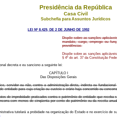
Presidência da República
Casa Civil
Subchefia para Assuntos Jurídicos
LEI Nº 8.429, DE 2 DE JUNHO DE 1992
Dispõe sobre as sanções aplicáveis
mandato, cargo, emprego ou funçã
providências.
Dispõe sobre as sanções aplicáveis 
§ 4º do art. 37 da Constituição Fed
al decreta e eu sanciono a seguinte lei:
CAPÍTULO I
Das Disposições Gerais
co, servidor ou não, contra a administração direta, indireta ou fundaciona
 de entidade para cuja criação ou custeio o erário haja concorrido ou concor
tos de improbidade praticados contra o patrimônio de entidade que receba su
ncorra com menos de cinqüenta por cento do patrimônio ou da receita anual,
nistrativa tutelará a probidade na organização do Estado e no exercício de s
)