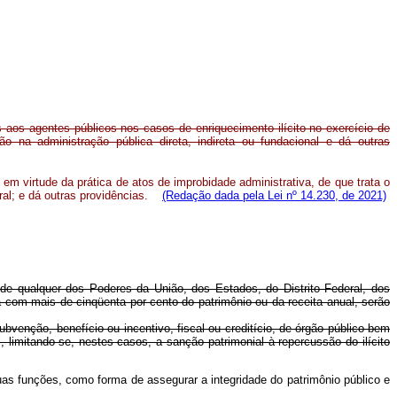
 aos agentes públicos nos casos de enriquecimento ilícito no exercício de
o na administração pública direta, indireta ou fundacional e dá outras
em virtude da prática de atos de improbidade administrativa, de que trata o
eral; e dá outras providências.
(Redação dada pela Lei nº 14.230, de 2021)
l de qualquer dos Poderes da União, dos Estados, do Distrito Federal, dos
ra com mais de cinqüenta por cento do patrimônio ou da receita anual, serão
bvenção, benefício ou incentivo, fiscal ou creditício, de órgão público bem
 limitando-se, nestes casos, a sanção patrimonial à repercussão do ilícito
uas funções, como forma de assegurar a integridade do patrimônio público e