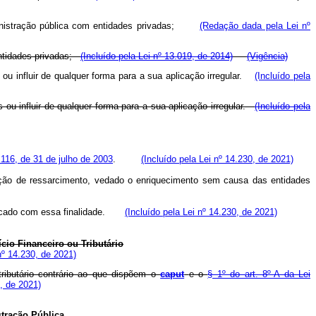
 administração pública com entidades privadas;
(Redação dada pela Lei nº
entidades privadas;
(Incluído pela Lei nº 13.019, de 2014)
(Vigência)
 ou influir de qualquer forma para a sua aplicação irregular.
(Incluído pela
 ou influir de qualquer forma para a sua aplicação irregular.
(Incluído pela
 116, de 31 de julho de 2003
.
(Incluído pela Lei nº 14.230, de 2021)
sição de ressarcimento, vedado o enriquecimento sem causa das entidades
raticado com essa finalidade.
(Incluído pela Lei nº 14.230, de 2021)
io Financeiro ou Tributário
º 14.230, de 2021)
tributário contrário ao que dispõem o
caput
e o
§ 1º do art. 8º-A da Lei
, de 2021)
tração Pública