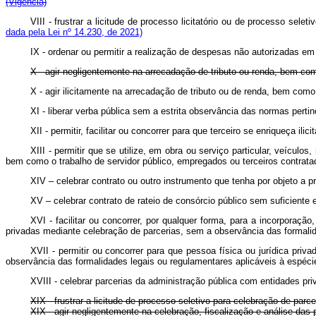
(Vigência)
VIII - frustrar a licitude de processo licitatório ou de processo se
dada pela Lei nº 14.230, de 2021)
IX - ordenar ou permitir a realização de despesas não autorizadas em
X - agir negligentemente na arrecadação de tributo ou renda, bem com
X - agir ilicitamente na arrecadação de tributo ou de renda, bem c
XI - liberar verba pública sem a estrita observância das normas pertine
XII - permitir, facilitar ou concorrer para que terceiro se enriqueça ilic
XIII - permitir que se utilize, em obra ou serviço particular, veícu
bem como o trabalho de servidor público, empregados ou terceiros contrata
XIV – celebrar contrato ou outro instrumento que tenha por objeto 
XV – celebrar contrato de rateio de consórcio público sem suficien
XVI - facilitar ou concorrer, por qualquer forma, para a incorporação
privadas mediante celebração de parcerias, sem a observância das form
XVII - permitir ou concorrer para que pessoa física ou jurídica priv
observância das formalidades legais ou regulamentares aplicáveis à 
XVIII - celebrar parcerias da administração pública com entidades
XIX - frustrar a licitude de processo seletivo para celebração de p
XIX -
agir negligentemente na celebração, fiscalização e análise d