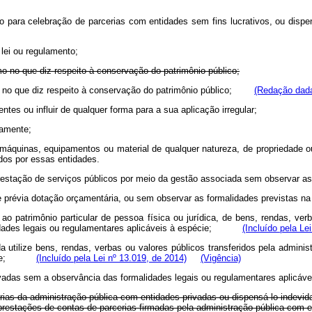
letivo para celebração de parcerias com entidades sem fins lucrativos, ou d
 lei ou regulamento;
o no que diz respeito à conservação do patrimônio público;
omo no que diz respeito à conservação do patrimônio público;
(Redação dada
ntes ou influir de qualquer forma para a sua aplicação irregular;
itamente;
los, máquinas, equipamentos ou material de qualquer natureza, de propriedade 
dos por essas entidades.
a prestação de serviços públicos por meio da gestão associada sem observar
te e prévia dotação orçamentária, ou sem observar as formalidades prevista
, ao patrimônio particular de pessoa física ou jurídica, de bens, rendas, ve
alidades legais ou regulamentares aplicáveis à espécie;
(Incluído pela Le
ada utilize bens, rendas, verbas ou valores públicos transferidos pela admin
espécie;
(Incluído pela Lei nº 13.019, de 2014)
(Vigência)
 privadas sem a observância das formalidades legais ou regulamentares ap
arcerias da administração pública com entidades privadas ou dispensá-lo inde
as prestações de contas de parcerias firmadas pela administração pública c