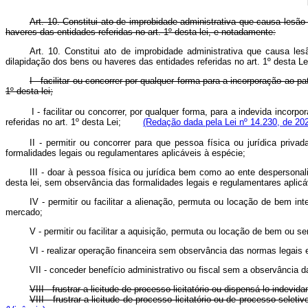
Art. 10. Constitui ato de improbidade administrativa que causa lesã
haveres das entidades referidas no art. 1º desta lei, e notadamente:
Art. 10. Constitui ato de improbidade administrativa que causa le
dilapidação dos bens ou haveres das entidades referidas no art. 1º des
I - facilitar ou concorrer por qualquer forma para a incorporação ao p
1º desta lei;
I - facilitar ou concorrer, por qualquer forma, para a indevida incor
referidas no art. 1º desta Lei;
(Redação dada pela Lei nº 14.230, de 20
II - permitir ou concorrer para que pessoa física ou jurídica priv
formalidades legais ou regulamentares aplicáveis à espécie;
III - doar à pessoa física ou jurídica bem como ao ente despersonal
desta lei, sem observância das formalidades legais e regulamentares aplicá
IV - permitir ou facilitar a alienação, permuta ou locação de bem int
mercado;
V - permitir ou facilitar a aquisição, permuta ou locação de bem ou s
VI - realizar operação financeira sem observância das normas legais e
VII - conceder benefício administrativo ou fiscal sem a observância 
VIII - frustrar a licitude de processo licitatório ou dispensá-lo indevid
VIII - frustrar a licitude de processo licitatório ou de processo sele