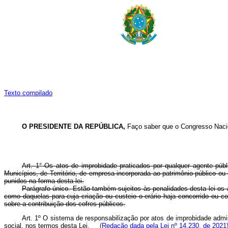
Texto compilado
O PRESIDENTE DA REPÚBLICA,
Faço saber que o Congresso Nacion
Art. 1° Os atos de improbidade praticados por qualquer agente públi
Municípios, de Território, de empresa incorporada ao patrimônio público ou
punidos na forma desta lei.
Parágrafo único. Estão também sujeitos às penalidades desta lei os a
como daquelas para cuja criação ou custeio o erário haja concorrido ou co
sobre a contribuição dos cofres públicos.
Art. 1º O sistema de responsabilização por atos de improbidade admi
social, nos termos desta Lei.
(Redação dada pela Lei nº 14.230, de 2021