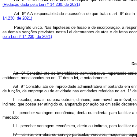
(Redação dada pela Lei nº 14.230, de 2021)
Art. 8º-A A responsabilidade sucessória de que trata o art. 8º des
14.230, de 2021)
Parágrafo único. Nas hipóteses de fusão e de incorporação, a respons
as demais sanções previstas nesta Lei decorrentes de atos e de fatos oc
pela Lei nº 14.230, de 2021)
Do
Art. 9° Constitui ato de improbidade administrativa importando enri
entidades mencionadas no art. 1° desta lei, e notadamente:
Art. 9º Constitui ato de improbidade administrativa importando em enr
de função, de emprego ou de atividade nas entidades referidas no art. 
I - receber, para si ou para outrem, dinheiro, bem móvel ou imóvel, 
indireto, que possa ser atingido ou amparado por ação ou omissão decorrent
II - perceber vantagem econômica, direta ou indireta, para facilitar 
mercado;
III - perceber vantagem econômica, direta ou indireta, para facilitar 
IV - utilizar, em obra ou serviço particular, veículos, máquinas, e