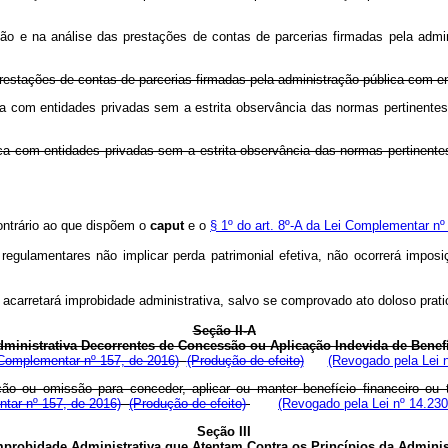
lização e na análise das prestações de contas de parcerias firmadas pela
 prestações de contas de parcerias firmadas pela administração pública com 
ica com entidades privadas sem a estrita observância das normas pertinentes
ica com entidades privadas sem a estrita observância das normas pertinentes
 contrário ao que dispõem o
caput
e o
§ 1º do art. 8º-A da Lei Complementar nº
regulamentares não implicar perda patrimonial efetiva, não ocorrerá impo
ão acarretará improbidade administrativa, salvo se comprovado ato doloso p
Seção II-A
ministrativa Decorrentes de Concessão ou Aplicação Indevida de Benefíc
 Complementar nº 157, de 2016)
(Produção de efeito)
(Revogado pela Lei n
ção ou omissão para conceder, aplicar ou manter benefício financeiro ou 
ntar nº 157, de 2016)
(Produção de efeito)
(Revogado pela Lei nº 14.230
Seção III
mprobidade Administrativa que Atentam Contra os Princípios da Adminis