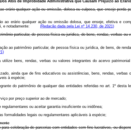
Dos Atos de Improbidade Administrativa que Causam Prejuízo ao Erári
o ao erário qualquer ação ou omissão, dolosa ou culposa, que enseje perda p
são ao erário qualquer ação ou omissão dolosa, que enseje, efetiva e com
ta Lei, e notadamente:
(Redação dada pela Lei nº 14.230, de 2021)
atrimônio particular, de pessoa física ou jurídica, de bens, rendas, verbas o
poração ao patrimônio particular, de pessoa física ou jurídica, de bens, de re
21)
ada utilize bens, rendas, verbas ou valores integrantes do acervo patrimon
izado, ainda que de fins educativos ou assistências, bens, rendas, verbas 
veis à espécie;
egrante do patrimônio de qualquer das entidades referidas no art. 1º desta le
erviço por preço superior ao de mercado;
 regulamentares ou aceitar garantia insuficiente ou inidônea;
das formalidades legais ou regulamentares aplicáveis à espécie;
amente
tivo para celebração de parcerias com entidades sem fins lucrativos, ou dispe