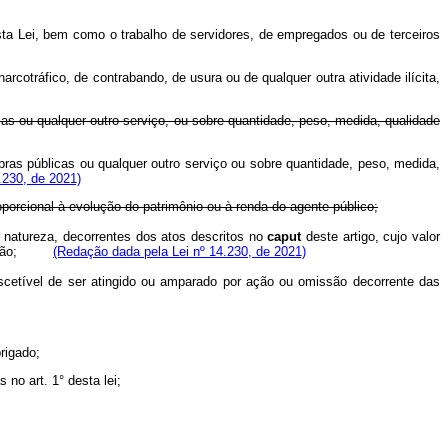
desta Lei, bem como o trabalho de servidores, de empregados ou de terceiros
arcotráfico, de contrabando, de usura ou de qualquer outra atividade ilícita,
cas ou qualquer outro serviço, ou sobre quantidade, peso, medida, qualidade
bras públicas ou qualquer outro serviço ou sobre quantidade, peso, medida,
.230, de 2021)
oporcional à evolução do patrimônio ou à renda do agente público;
r natureza, decorrentes dos atos descritos no
caput
deste artigo, cujo valor
evolução;
(Redação dada pela Lei nº 14.230, de 2021)
uscetível de ser atingido ou amparado por ação ou omissão decorrente das
rigado;
no art. 1° desta lei;