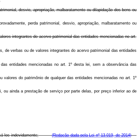
o
atrimonial, desvio, apropriação, malbaratamento ou dilapidação dos bens ou
provadamente, perda patrimonial, desvio, apropriação, malbaratamento ou
u valores integrantes do acervo patrimonial das entidades mencionadas no art.
ndas, de verbas ou de valores integrantes do acervo patrimonial das entidades
ial das entidades mencionadas no art. 1º desta lei, sem a observância das
ou valores do patrimônio de qualquer das entidades mencionadas no art. 1º
i, ou ainda a prestação de serviço por parte delas, por preço inferior ao de
nsá-los indevidamente;
(Redação dada pela Lei nº 13.019, de 2014)