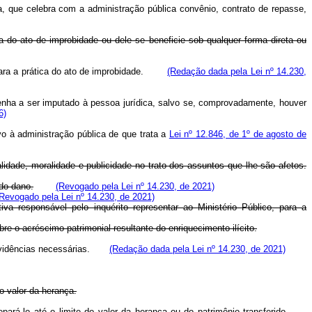
ica, que celebra com a administração pública convênio, contrato de repasse,
a do ato de improbidade ou dele se beneficie sob qualquer forma direta ou
e para a prática do ato de improbidade.
(Redação dada pela Lei nº 14.230,
venha a ser imputado à pessoa jurídica, salvo se, comprovadamente, houver
6)
o à administração pública de que trata a
Lei nº 12.846, de 1º de agosto de
alidade, moralidade e publicidade no trato dos assuntos que lhe são afetos.
 do dano.
(Revogado pela Lei nº 14.230, de 2021)
Revogado pela Lei nº 14.230, de 2021)
iva responsável pelo inquérito representar ao Ministério Público, para a
re o acréscimo patrimonial resultante do enriquecimento ilícito.
 providências necessárias.
(Redação dada pela Lei nº 14.230, de 2021)
o valor da herança.
repará-lo até o limite do valor da herança ou do patrimônio transferido.