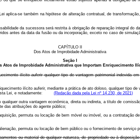
ta Lei aplica-se também na hipótese de alteração contratual, de transforma
abilidade da sucessora será restrita à obrigação de reparação integral do da
orridos antes da data da fusão ou da incorporação, exceto no caso de simu
CAPÍTULO II
Dos Atos de Improbidade Administrativa
Seção I
s Atos de Improbidade Administrativa que Importam Enriquecimento Ilíc
quecimento ilícito auferir qualquer tipo de vantagem patrimonial indevida 
iquecimento ilícito auferir, mediante a prática de ato doloso, qualquer tipo 
1º desta Lei, e notadamente:
(Redação dada pela Lei nº 14.230, de 2021)
ou qualquer outra vantagem econômica, direta ou indireta, a título de comissã
e das atribuições do agente público;
a aquisição, permuta ou locação de bem móvel ou imóvel, ou a contratação de 
a alienação, permuta ou locação de bem público ou o fornecimento de serviço po
quipamentos ou material de qualquer natureza, de propriedade ou à disposiç