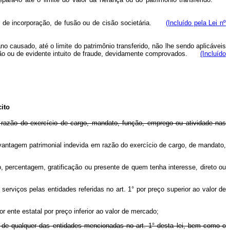
ção, de incorporação, de fusão ou de cisão societária.
(Incluído pela Lei nº
no causado, até o limite do patrimônio transferido, não lhe sendo aplicáveis
lação ou de evidente intuito de fraude, devidamente comprovados.
(Incluído
ito
em razão do exercício de cargo, mandato, função, emprego ou atividade nas
de vantagem patrimonial indevida em razão do exercício de cargo, de mandato,
o, percentagem, gratificação ou presente de quem tenha interesse, direto ou
serviços pelas entidades referidas no art. 1° por preço superior ao valor de
r ente estatal por preço inferior ao valor de mercado;
ão de qualquer das entidades mencionadas no art. 1° desta lei, bem como o