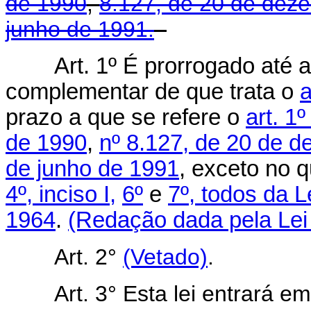
de 1990
,
8.127, de 20 de dez
junho de 1991.
Art. 1º É prorrogado até 
complementar de que trata o
a
prazo a que se refere o
art. 1
de 1990
,
nº 8.127, de 20 de 
de junho de 1991
, exceto no 
4º, inciso I,
6º
e
7º, todos da 
1964
.
(Redação dada pela Lei 
Art.
2°
(Vetado)
.
Art.
3° Esta lei entrará e