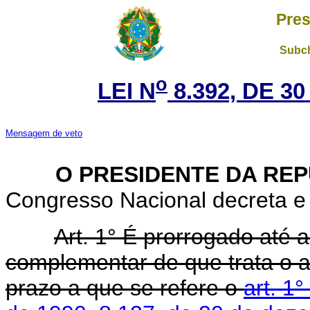
Pres
Subch
o
LEI N
8.392, DE 3
Mensagem de veto
O PRESIDENTE DA REP
Congresso Nacional decreta e 
Art. 1° É prorrogado até 
complementar de que trata o a
prazo a que se refere o
art. 1