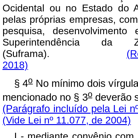
Ocidental ou no Estado do 
pelas próprias empresas, co
pesquisa, desenvolvimento
Superintendência d
(Suframa).
(R
2018)
o
§ 4
No mínimo dois vírgula
o
mencionado no § 3
deverão
(Parágrafo incluído pela Lei n
(Vide Lei nº 11.077, de 2004)
I - mediante convênio com I