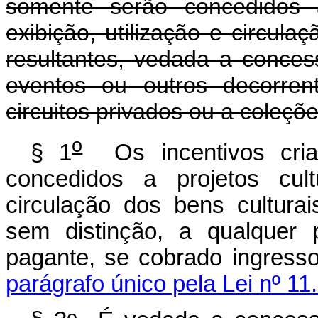
somente serão concedidos a
exibição, utilização e circula
resultantes, vedada a conces
eventos ou outros decorrent
circuitos privados ou a coleçõe
o
§ 1
Os incentivos cria
concedidos a projetos cult
circulação dos bens culturai
sem distinção, a qualquer 
pagante, se cobra
parágrafo único pela Lei nº 11
o