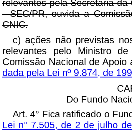
relevantes pela Secretaria da
- SEC/PR, ouvida a Comissão
CNIC.
c) ações não previstas nos
relevantes pelo Ministro d
Comissão Nacional d
dada pela Lei nº 9.874, de 199
CAP
Do Fundo Nacio
Art. 4° Fica ratificado o Fu
Lei n° 7.505, de 2 de julho d