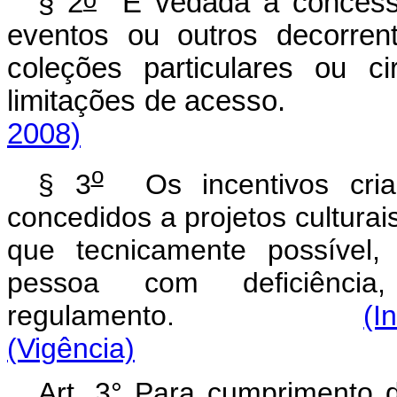
§ 2
É vedada a concessão
eventos ou outros decorrent
coleções particulares ou c
limitações de acesso.
2008)
o
§ 3
Os incentivos cria
concedidos a projetos culturai
que tecnicamente possível
pessoa com deficiênci
regulamento.
(I
(Vigência)
Art. 3° Para cumprimento d