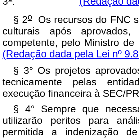
3
.
(Redação dad
o
§ 2
Os recursos do FNC so
culturais após aprovados
competente, pelo Mini
(Redação dada pela Lei nº 9.8
§ 3° Os projetos aprovad
tecnicamente pelas entida
execução financeira à SEC/PR
§ 4° Sempre que necessár
utilizarão peritos para aná
permitida a indenização d