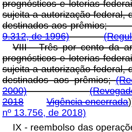
prognósticos e loterias federai
sujeita a autorização federal,
destinados aos pr
9.312, de 1996)
(Regu
VIII - Três por cento da 
prognósticos e loterias federai
sujeita a autorização federal,
destinados aos prêmios;
(Re
2000)
(Revogado
2018
Vigência encerrada
nº 13.756, de 2018)
IX - reembolso das operaçõ