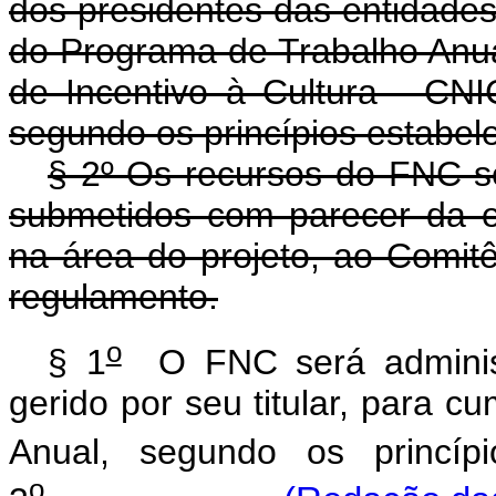
dos presidentes das entidade
do Programa de Trabalho Anu
de Incentivo à Cultura - CNI
segundo os princípios estabel
§ 2º Os recursos do FNC se
submetidos com parecer da e
na área do projeto, ao Comit
regulamento.
o
§ 1
O FNC será administr
gerido por seu titular, para 
Anual, segundo os princípi
o