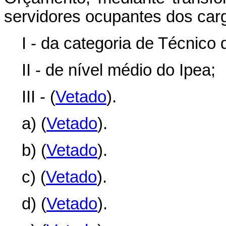
servidores ocupantes dos carg
I - da categoria de Técnico
II - de nível médio do Ipea;
III - (
Vetado
).
a) (
Vetado
).
b) (
Vetado
).
c) (
Vetado
).
d) (
Vetado
).