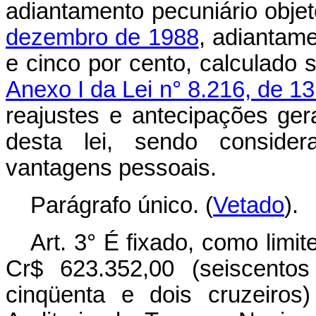
adiantamento pecuniário obje
dezembro de 1988
, adiantame
e cinco por cento, calculado
Anexo I da Lei n° 8.216, de 1
reajustes e antecipações gerai
desta lei, sendo consid
vantagens pessoais.
Parágrafo único. (
Vetado
).
Art. 3° É fixado, como limi
Cr$ 623.352,00 (seiscentos
cinqüenta e dois cruzeiros