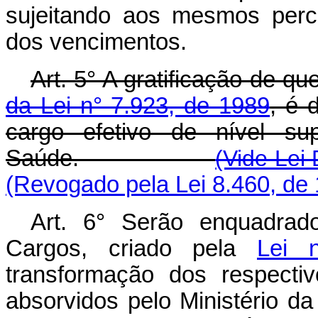
sujeitando aos mesmos perc
dos vencimentos.
Art. 5° A gratificação de qu
da Lei n° 7.923, de 1989
, é 
cargo efetivo de nível su
Saúde.
(Vide Lei
(Revogado pela Lei 8.460, de
Art. 6° Serão enquadrad
Cargos, criado pela
Lei 
transformação dos respectiv
absorvidos pelo Ministério d