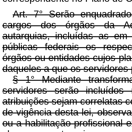
Art. 7° Serão enquadrado
cargos dos órgãos da Adm
autarquias, incluídas as em
públicas federais os respec
órgãos ou entidades cujos pla
daqueles a que os servidores 
§ 1° Mediante transform
servidores serão incluídos
atribuições sejam correlatas
de vigência desta lei, observ
ou a habilitação profissional