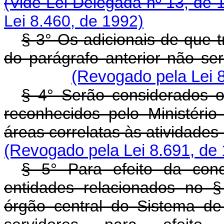
(Vide Lei Delegada nº 13, de 
Lei 8.460, de 1992)
§ 3° Os adicionais de que 
do parágrafo anterior não se
(Revogado pela Lei 8
§ 4° Serão considerados 
reconhecidos pelo Ministér
áreas correlatas às atividades
(Revogado pela Lei 8.691, de
§ 5° Para efeito da con
entidades relacionados no 
órgão central do Sistema de