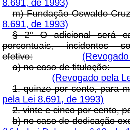
8.691, de 1993)
m) Fundação Oswaldo Cruz
8.691, de 1993)
§ 2° O adicional será c
percentuais, incidentes
efetivo:
(Revogado 
a) no caso de titu
(Revogado pela Le
1. quinze por cento, para 
pela Lei 8.691, de 1993)
2. vinte e cinco por cento, 
b) no caso de dedicaçã