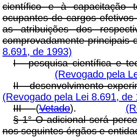
científico e à capacitação 
ocupantes de cargos efetivos
as atribuições dos respect
comprovadamente principais 
8.691, de 1993)
I - pesquisa científica e t
(Revogado pela Le
II - desenvolvimento experi
(Revogado pela Lei 8.691, de
III -
(
Vetado
).
(R
§ 1° O adicional será perce
nos seguintes órgãos e entida