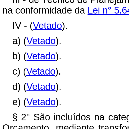
na conformidade da
Lei n° 5.
IV - (
Vetado
).
a) (
Vetado
).
b) (
Vetado
).
c) (
Vetado
).
d) (
Vetado
).
e) (
Vetado
).
§ 2° São incluídos na cate
Orçamento, mediante transfo