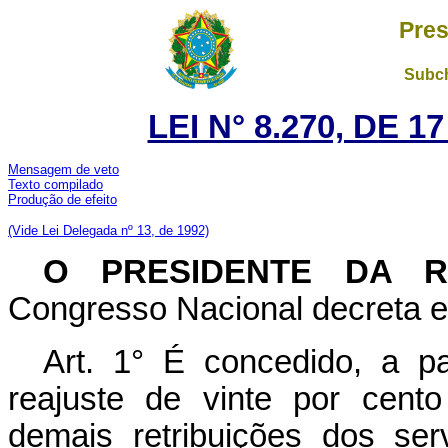
Pres
Subch
LEI N° 8.270, DE 
Mensagem de veto
Texto compilado
Produção de e
feito
(Vide Lei Delegada nº 13, de 1992)
O PRESIDENTE DA 
Congresso Nacional decreta e 
Art. 1° É concedido, a p
reajuste de vinte por cent
demais retribuições dos ser