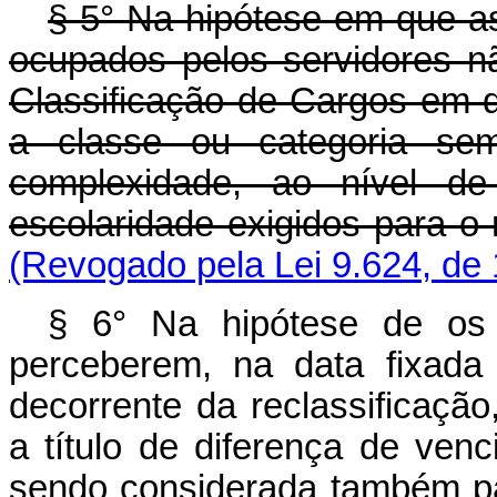
§ 5° Na hipótese em que as
ocupados pelos servidores n
Classificação de Cargos em q
a classe ou categoria sem
complexidade, ao nível de
escolaridade exigidos para o 
(Revogado pela Lei 9.624, de
§ 6° Na hipótese de os 
perceberem, na data fixada
decorrente da reclassificação
a título de diferença de venc
sendo considerada também pa