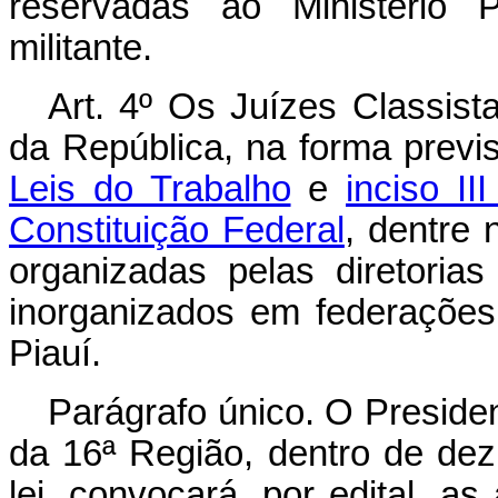
reservadas ao Ministério 
militante.
Art. 4º Os Juízes Classis
da República, na forma previ
Leis do Trabalho
e
inciso II
Constituição Federal
, dentre 
organizadas pelas diretoria
inorganizados em federações,
Piauí.
Parágrafo único. O Presiden
da 16ª Região, dentro de dez
lei, convocará, por edital, a