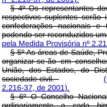
§ 4º Os representantes do
respectivos suplentes serão i
confederações nacionais e 
podendo ser reconduzidos u
pela Medida Provisória nº 2.21
§ 5º As áreas de Saúde, Pre
organizar-se-ão em conselho
União, dos Estados, do Dist
sociedade civil.
2.216-37, de 2001).
§ 6º O Conselho Nacional
ordinariamente a cada bi