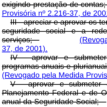
exigindo prestação de conta
Provisória nº 2.216-37, de 200
III - apreciar e aprovar os 
seguridade social e a red
serviços;
(Revoga
37, de 2001).
IV - aprovar e submeter
programas anuais e plurianua
(Revogado pela Medida Provisó
V - aprovar e submeter 
Planejamento Federal e de O
anual da Seguridade Social;