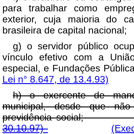
para trabalhar como empre
exterior, cuja maioria do c
brasileira de capital nacional;
g) o servidor público oc
vínculo efetivo com a União
especial, e Fundações 
Lei n° 8.647, de 13.4.93)
h) o exercente de manda
municipal, desde que não
previdência soci
30.10.97)
(Exe