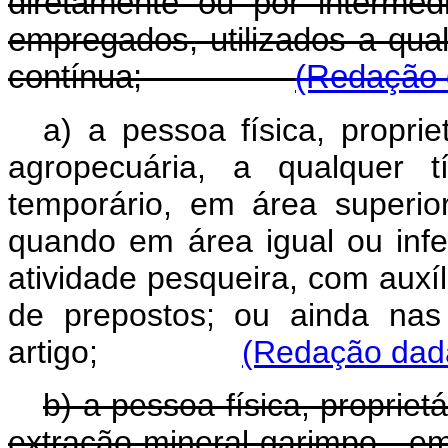
diretamente ou por intermé
empregados, utilizados a qual
contínua;
(Redação d
a) a pessoa física, proprie
agropecuária, a qualquer t
temporário, em área superior
quando em área igual ou infer
atividade pesqueira, com auxí
de prepostos; ou ainda nas
artigo;
(Redação dada
b) a pessoa física, propriet
extração mineral garimpo , e