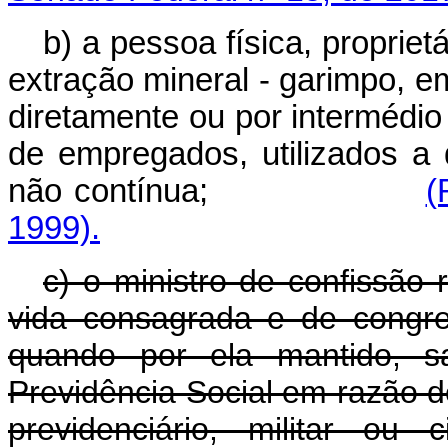
b) a pessoa física, propriet
extração mineral - garimpo, e
diretamente ou por intermédio
de empregados, utilizados a 
não contínua;
(
1999).
c) o ministro de confissão 
vida consagrada e de congre
quando por ela mantido, sa
Previdência Social em razão de
previdenciário, militar ou