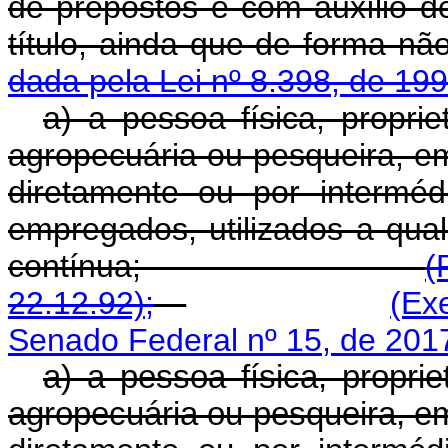
de prepostos e com auxílio d
título, ainda que de 
dada pela Lei nº 8.398, de 199
a) a pessoa física, proprie
agropecuária ou pesqueira, e
diretamente ou por intermé
empregados, utilizados a qual
contínua;
(
22.12.92);
(Ex
Senado Federal nº 15, de 201
a) a pessoa física, proprie
agropecuária ou pesqueira, e