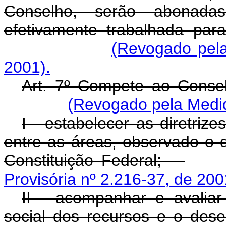
Conselho, serão abonada
efetivamente trabalhada par
(Revogado pela
2001).
Art. 7º Compete ao Consel
(Revogado pela Medid
I - estabelecer as diretrize
entre as áreas, observado o d
Constituição Federal;
Provisória nº 2.216-37, de 200
II - acompanhar e avaliar
social dos recursos e o des