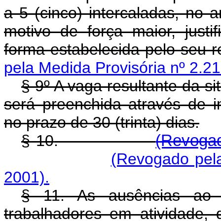
a 5 (cinco) intercaladas, no 
motivo de força maior, justi
forma estabelecida pelo seu 
pela Medida Provisória nº 2.21
§ 9º A vaga resultante da si
será preenchida através de i
no prazo de 30 (trinta) dias.
§ 10
.
(Revogad
(Revogado pela
2001).
§ 11. As ausências ao t
trabalhadores em atividade, 