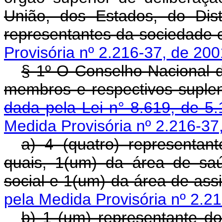
União, dos Estados, do Dist
representantes da sociedade ci
Provisória nº 2.216-37, de 200
§ 1º O Conselho Nacional d
membros e respectivos suple
dada pela Lei n° 8.619, de 5.
Medida Provisória nº 2.216-37
a) 4 (quatro) representan
quais, 1(um) da área de sa
social e 1(um) da área de assi
pela Medida Provisória nº 2.21
b) 1 (um) representante d