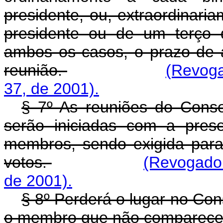
presidente, ou, extraordinar
presidente ou de um terço
ambos os casos, o prazo de a
reunião.
(Revoga
37, de 2001).
§ 7º As reuniões do Conse
serão iniciadas com a pres
membros, sendo exigida para
votos.
(Revogado 
de 2001).
§ 8º Perderá o lugar no Con
o membro que não comparecer 