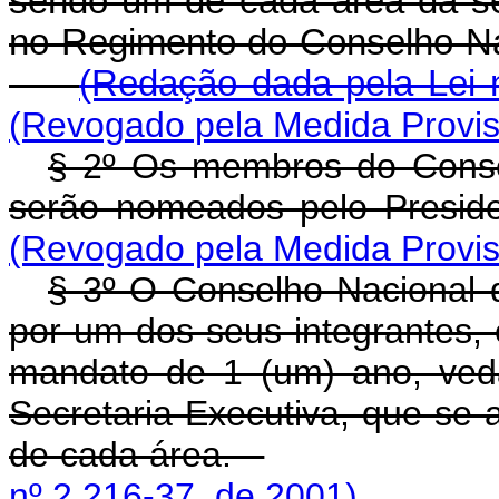
sendo um de cada área da se
no Regimento do Conselho 
(Redação dada pela Lei n
(Revogado pela Medida Provisó
§ 2º Os membros do Conse
serão nomeados pelo Presi
(Revogado pela Medida Provisó
§ 3º O Conselho Nacional d
por um dos seus integrantes, 
mandato de 1 (um) ano, ved
Secretaria-Executiva, que se a
de cada área.
nº 2.216-37, de 2001).