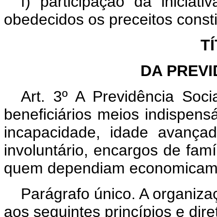
f) participação da iniciat
obedecidos os preceitos consti
TÍ
DA PREVI
Art. 3º A Previdência Soc
beneficiários meios indispen
incapacidade, idade avança
involuntário, encargos de fam
quem dependiam economicam
Parágrafo único. A organiza
aos seguintes princípios e dire