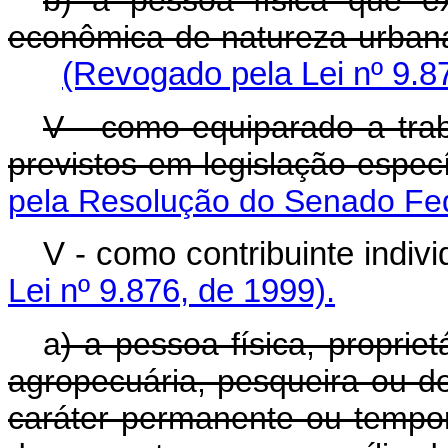
b) a pessoa física que ex
econômica de natureza urbana
(Revogado pela Lei nº 9.8
V - como equiparado a tra
previstos em legislação especí
pela Resolução do Senado Fed
V - como contribuinte
Lei nº 9.876, de 1999).
a
) a pessoa física, proprie
agropecuária, pesqueira ou de
caráter permanente ou tempor