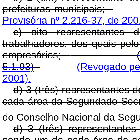
prefeituras municipais;
Provisória nº 2.216-37, de 200
c) oito representantes 
trabalhadores, dos quais pel
empresários;
5.1.93)
(Revogado pel
2001).
d) 3 (três) representantes 
cada área da Seguridade Soci
do Conselho Nacional da Segu
d) 3 (três) representante