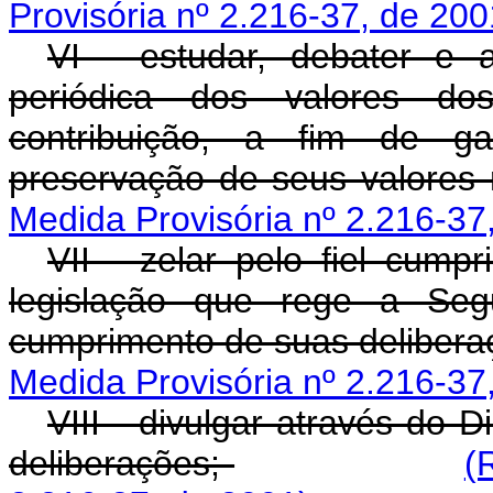
Provisória nº 2.216-37, de 200
VI - estudar, debater e 
periódica dos valores dos
contribuição, a fim de ga
preservação de seus valore
Medida Provisória nº 2.216-37
VII - zelar pelo fiel cump
legislação que rege a Seg
cumprimento de suas deliber
Medida Provisória nº 2.216-37
VIII - divulgar através do D
deliberações;
(