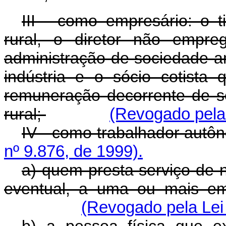
III - como empresário: o ti
rural, o diretor não empr
administração de sociedade an
indústria e o sócio cotista
remuneração decorrente de 
rural;
(Revogado pela 
IV - como trabalhador aut
nº 9.876, de 1999).
a) quem presta serviço de n
eventual, a uma ou mais em
(Revogado pela Lei 