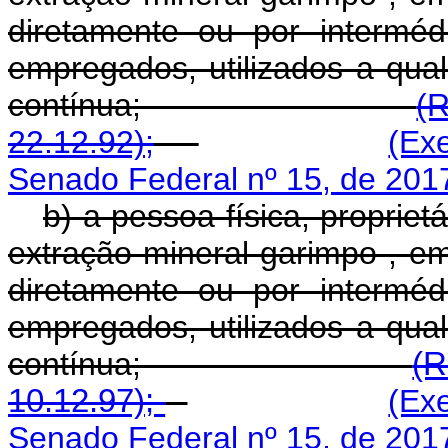
diretamente ou por intermé
empregados, utilizados a qual
contínua;
(
22.12.92);
(Ex
Senado Federal nº 15, de 201
b) a pessoa física, propriet
extração mineral garimpo , e
diretamente ou por intermé
empregados, utilizados a qual
contínua;
(R
10.12.97);
(Ex
Senado Federal nº 15, de 201