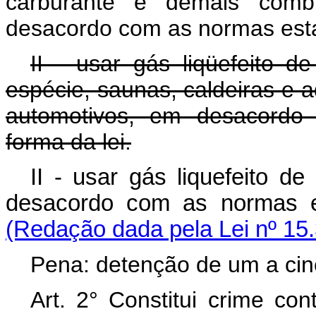
carburante e demais combus
desacordo com as normas estab
II - usar gás liqüefeito 
espécie, saunas, caldeiras e a
automotivos, em desacordo
forma da lei.
II - usar gás liquefeito de
desacordo com as normas 
(Redação dada pela Lei nº 15
Pena: detenção de um a cin
Art. 2° Constitui crime co