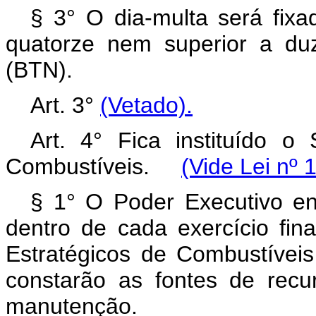
§ 3° O dia-multa será fixad
quatorze nem superior a du
(BTN).
Art. 3°
(Vetado).
Art. 4° Fica instituído 
Combustíveis.
(Vide Lei nº 
§ 1° O Poder Executivo e
dentro de cada exercício fin
Estratégicos de Combustíveis
constarão as fontes de recu
manutenção.