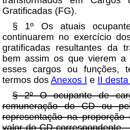
Gratificadas (FG).
§ 1º Os atuais ocupant
continuarem no exercício do
gratificadas resultantes da t
bem assim os que vierem a 
esses cargos ou funções, t
termos dos
Anexos I
e
II desta 
§ 2º O ocupante de carg
remuneração do CD ou pelo
representação na proporção 
valor do CD corresp