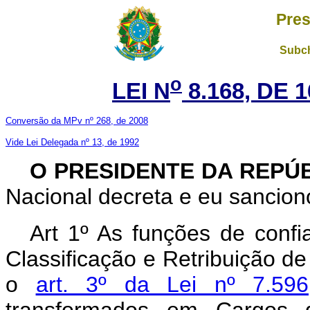
Pres
Subch
o
LEI N
8.168, DE 
Conversão da MPv nº 268, de 2008
Vide Lei Delegada nº 13, de 1992
O PRESIDENTE DA REPÚ
Nacional decreta e eu sanciono
Art 1º As funções de confi
Classificação e Retribuição d
o
art. 3º da Lei nº 7.59
transformados em Cargos