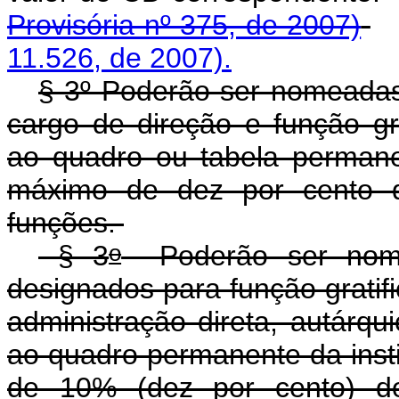
Provisória nº 375, de 2007)
11.526, de 2007).
§ 3º Poderão ser nomeadas
cargo de direção e função gr
ao quadro ou tabela permanen
máximo de dez por cento do
funções.
o
§ 3
Poderão ser nome
designados para função gratifi
administração direta, autárqu
ao quadro permanente da instit
de 10% (dez por cento) do