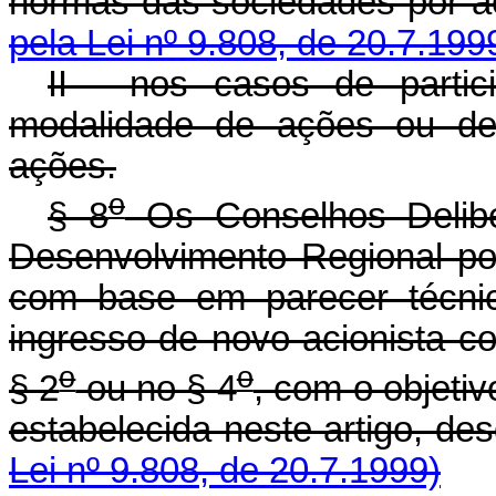
normas das sociedad
pela Lei nº 9.808, de 20.7.199
II - nos casos de partic
modalidade de ações ou de
ações.
o
§ 8
Os Conselhos Delibe
Desenvolvimento Regional pod
com base em parecer técnic
ingresso de novo acionista c
o
o
§ 2
ou no § 4
, com o objetiv
estabelecida neste art
Lei nº 9.808, de 20.7.1999)