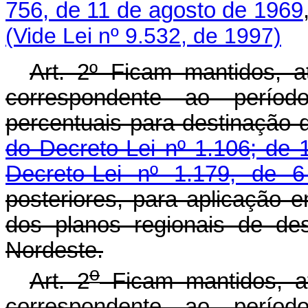
756, de 11 de agosto de 1969
(Vide Lei nº 9.532, de 1997)
Art. 2º Ficam mantidos, a
correspondente ao perío
percentuais para destinação 
do Decreto-Lei nº 1.106; de
Decreto-Lei nº 1.179, de 
posteriores, para aplicação 
dos planos regionais de de
Nordeste.
o
Art. 2
Ficam mantidos, at
correspondente ao perío