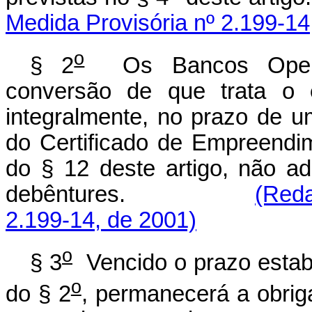
Medida Provisória nº 2.199-14
o
§ 2
Os Bancos Operad
conversão de que trata o
integralmente, no prazo de 
do Certificado de Empreendi
do § 12 deste artigo, não a
debêntures.
(Reda
2.199-14, de 2001)
o
§ 3
Vencido o prazo estab
o
do § 2
, permanecerá a obrig