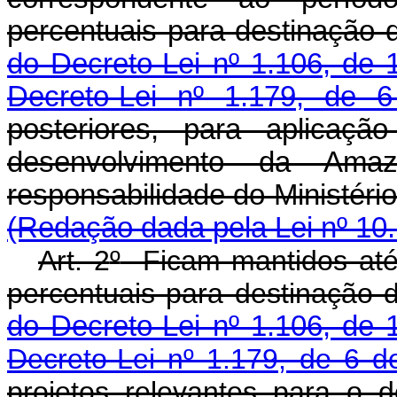
percentuais para destinação 
do Decreto-Lei nº 1.106, de
Decreto-Lei nº 1.179, de 
posteriores, para aplicaçã
desenvolvimento da Am
responsabilidade do Mini
(Redação dada pela Lei nº 10.
Art. 2
º
Ficam mantidos até
percentuais para destinação 
do Decreto-Lei nº 1.106, de
Decreto-Lei nº 1.179, de 6 d
projetos relevantes para o