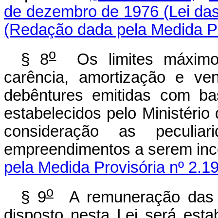
de dezembro de 1976 (Lei das
(Redação dada pela Medida Pr
o
§ 8
Os limites máximo
carência, amortização e ve
debêntures emitidas com ba
estabelecidos pelo Ministério
consideração as peculiar
empreendimentos a serem inc
pela Medida Provisória nº 2.1
o
§ 9
A remuneração das d
disposto nesta Lei será esta