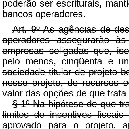
poderão ser escriturais, mant
bancos operadores.
Art. 9º As agências de de
operadores assegurarão às
empresas coligadas que, is
pelo menos, cinqüenta e um
sociedade titular de projeto be
nesse projeto, de recursos e
valor das opções de que trata o 
§ 1º Na hipótese de que tra
limites de incentivos fiscai
aprovado para o projeto, 