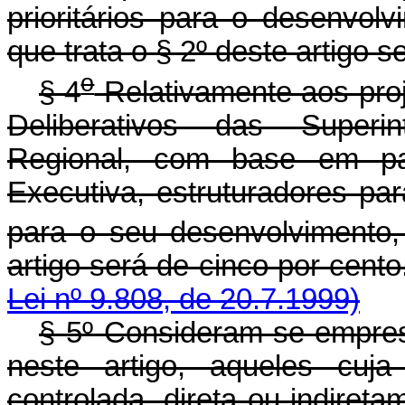
prioritários para o desenvolv
que trata o § 2º deste artigo s
o
§ 4
Relativamente aos pro
Deliberativos das Superi
Regional, com base em par
Executiva, estruturadores par
para o seu desenvolvimento, 
artigo será de cinco 
Lei nº 9.808, de 20.7.1999)
§ 5º Consideram-se empresa
neste artigo, aqueles cuja
controlada, direta ou indiret