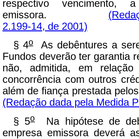
respectivo vencimento, 
emissora.
(Redaç
2.199-14, de 2001)
o
§ 4
As debêntures a sere
Fundos deverão ter garantia r
não, admitida, em relação 
concorrência com outros créd
além de fiança prestada pelos
(Redação dada pela Medida Pr
o
§ 5
Na hipótese de debê
empresa emissora deverá as