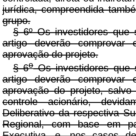
jurídica, compreendida també
grupo.
§ 6º Os investidores que
artigo deverão comprovar 
aprovação do projeto.
o
§ 6
Os investidores que 
artigo deverão comprovar 
aprovação do projeto, salvo
controle acionário, devid
Deliberativo da respectiva S
Regional, com base em par
Executiva, e, nos casos de 