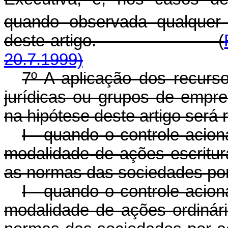
quando observada qualquer
deste artigo. (
20.7.1999)
7º A aplicação dos recurs
jurídicas ou grupos de empr
na hipótese deste artigo será 
I - quando o controle acion
modalidade de ações escritur
as normas das sociedades por
I - quando o controle acion
modalidade de ações ordinári