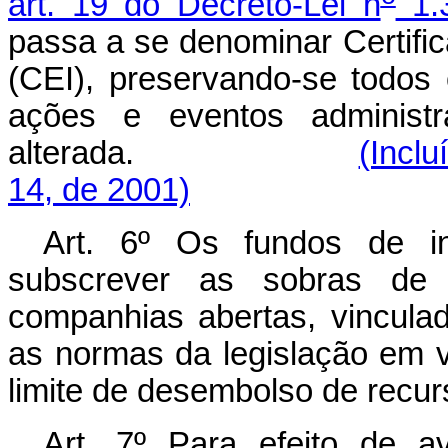
art. 19 do Decreto-Lei n
1.
passa a se denominar Certif
(CEI), preservando-se todos 
ações e eventos administ
alterada.
(Inclu
14, de 2001)
Art. 6º Os fundos de in
subscrever as sobras de v
companhias abertas, vincula
as normas da legislação em v
limite de desembolso de recur
Art. 7º Para efeito de av