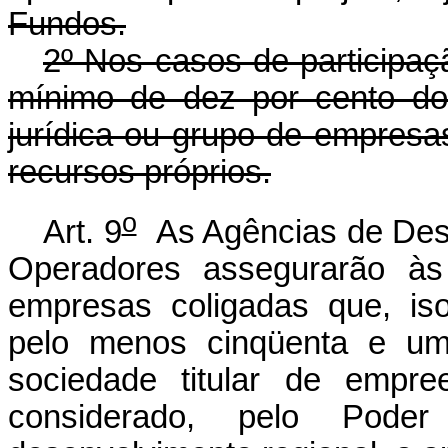
Fundos.
2º Nos casos de participaçã
mínimo de dez por cento do
jurídica ou grupo de empresas
recursos próprios.
o
Art. 9
As Agências de Dese
Operadores assegurarão às
empresas coligadas que, is
pelo menos cinqüenta e um 
sociedade titular de empr
considerado, pelo Poder 