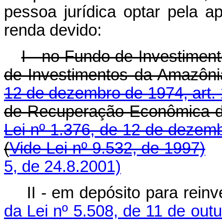
pessoa jurídica optar pela a
renda devido:
I - no Fundo de Investimen
de Investimentos da Amazôn
12 de dezembro de 1974, art. 1
de Recuperação Econômica do
Lei nº 1.376, de 12 de dezemb
(
Vide Lei nº 9.532, de 1997)
5, de 24.8.2001)
II - em depósito para rein
da Lei nº 5.508, de 11 de out