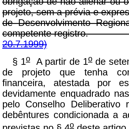
obrigação de não alienar ou 
projeto, sem a prévia e expre
de Desenvolvimento Regiona
competente registr
20.7.1999)
o
o
§ 1
A partir de 1
de sete
de projeto que tenha com
financeira, atestada por e
devidamente enquadrado nas 
pelo Conselho Deliberativo 
debêntures condicionada a a
o
previstas no § 4
deste artigo