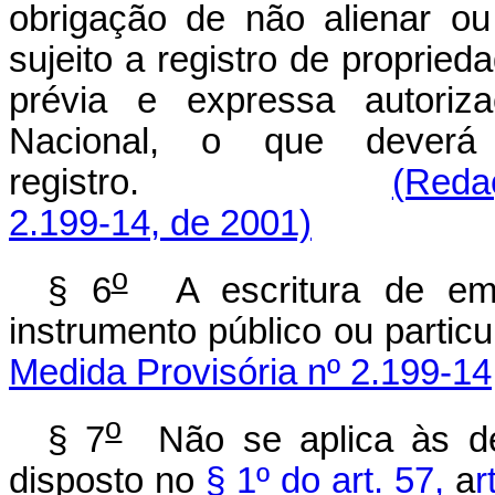
obrigação de não alienar o
sujeito a registro de propried
prévia e expressa autoriza
Nacional, o que deverá
registro.
(Reda
2.199-14, de 2001)
o
§ 6
A escritura de emis
instrumento público ou particu
Medida Provisória nº 2.199-14
o
§ 7
Não se aplica às deb
disposto no
§ 1º do art. 57,
a
r