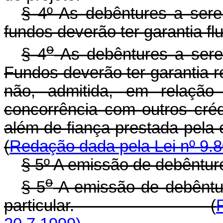
§ 4º As debêntures a ser
fundos deverão ter garantia fl
o
§ 4
As debêntures a sere
Fundos deverão ter garantia r
não, admitida, em relação 
concorrência com outros créd
além de fiança prestad
(
Redação dada pela Lei nº 9.8
§ 5º A emissão de debêntures
o
§ 5
A emissão de debênture
particular. (