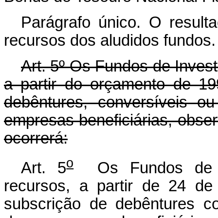
Parágrafo único. O resulta
recursos dos aludidos fundos.
Art. 5º Os Fundos de Invest
a partir do orçamento de 1
debêntures, conversíveis 
empresas beneficiárias, obs
ocorrerá:
o
Art. 5
Os Fundos de In
recursos, a partir de 24 d
subscrição de debêntures c