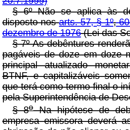
20.7.1999)
§ 6º Não se aplica às de
disposto nos
arts. 57, § 1º
,
6
dezembro de 1976
(Lei das S
§ 7º As debêntures renderã
pagáveis de doze em doze m
principal atualizado monet
BTNF, e capitalizáveis some
que terá como termo final o in
pela Superintendência de Des
o
§ 8
Na hipótese de debê
empresa emissora deverá as