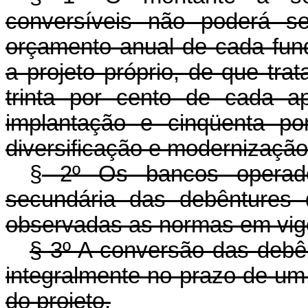
conversíveis não poderá se
orçamento anual de cada fund
a projeto próprio, de que trat
trinta por cento de cada a
implantação e cinqüenta po
diversificação e modernização
§
2º Os bancos operadore
secundária das debêntures d
observadas as normas em vigo
§ 3º A conversão das debê
integralmente no prazo de um 
do projeto.